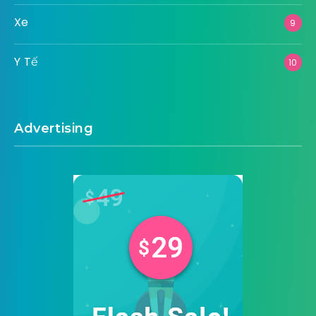
Sức Khỏe
27
Tài Chính
13
Thể Thao
9
Thiết Bị Kỹ Thuật
4
Thời Trang
6
Thông Tin – Kiến Thức
2
Thực Phẩm – Đồ Uống
6
Xây Dựng
9