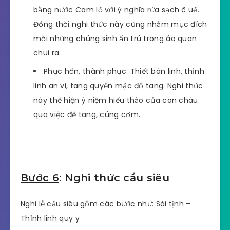
Trị quan nhập liệm – Thỉnh linh phục hồn
Khai kinh bạch Phật: Sau khi Phật tử qua đời,
người thân thiết bàn Phật. Sau đó nghiêm
trang khấn nguyện.
Trị quan nhập liệm (nghi thức nhập quan):
Thân thể người mất được tẩy tịnh kỹ lưỡng
bằng nước Cam lồ với ý nghĩa rửa sạch ô uế.
Đồng thời nghi thức này cũng nhằm mục đích
mời những chúng sinh ẩn trú trong áo quan
chui ra.
Phục hồn, thành phục: Thiết bàn linh, thỉnh
linh an vi, tang quyến mặc đồ tang. Nghi thức
này thể hiện ý niệm hiếu thảo của con cháu
qua việc để tang, cúng cơm.