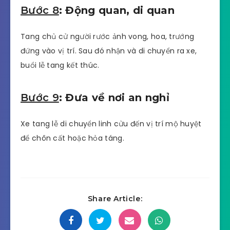
tịnh quan tài với ý nghĩa rửa sạch trần lao,
nhắc nhở hương linh sanh tử chỉ là giả tướng,
không nên lưu luyến cõi trần nữa.
Thỉnh linh quy y: Thỉnh linh ảnh, bát nhang
qua bàn Phật đảnh lễ và quy y, hoàn cựu sở,
thuyết linh nhiễu quan.
Bước 7
: Nghi thức đọc điếu văn
và bái quan
Đại diện gia đình đọc điếu văn lời cảm tạ. Khi được
phép của gia chủ, người chấp hiệu sẽ điều khiển
nhân viên hành lễ thực hiện nghi thức bái quan.
Bước 8
: Động quan, di quan