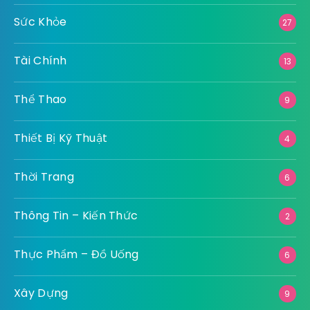
Làm Đẹp
8
Luật Pháp
9
Ngành Nghề
2
Ngoại Thất
9
Nội Thất
44
Nông Nghiệp
3
Pháp Luật
2
Số Hoá
10