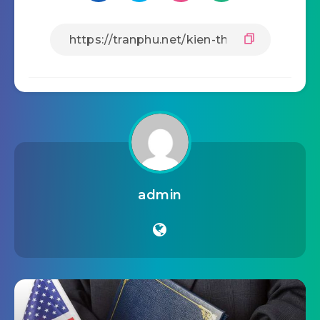
Tang chủ cử người rước ảnh vong, hoa, trướng
đứng vào vị trí. Sau đó nhận và di chuyển ra xe,
buổi lễ tang kết thúc.
Bước 9
: Đưa về nơi an nghỉ
Xe tang lễ di chuyển linh cửu đến vị trí mộ huyệt
để chôn cất hoặc hỏa táng.
Share Article: