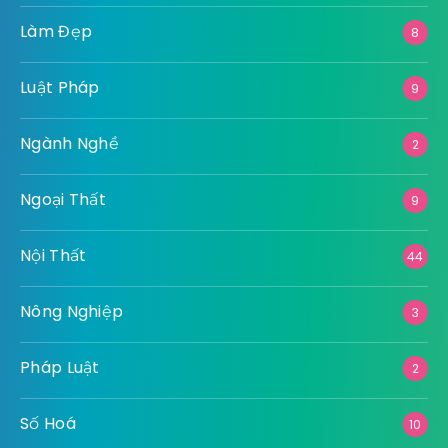
Bất Động Sản
60
Công Nghệ
63
Công Nghiệp
17
Dịch vụ
42
Du Lịch
60
Giải Trí
796
Giáo Dục
9
Kiến Thức – Cẩm nang
7