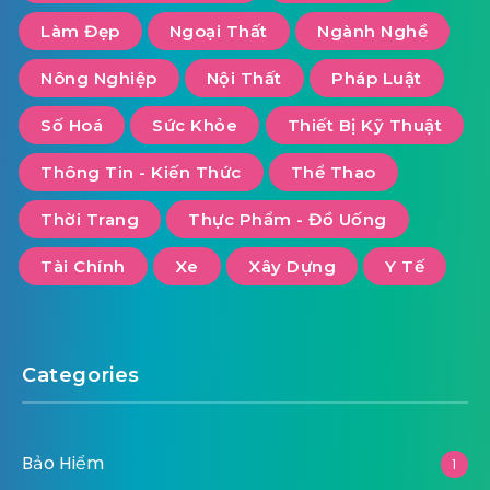
Tháng 10 26, 2021
Nền tảng của Phần mềm Quản trị Doanh
nghiệp digiiMS
Tag Cloud
Bảo Hiểm
Bất Động Sản
Công Nghiệp
Công Nghệ
Du Lịch
Dịch vụ
Giáo Dục
Giải Trí
Kiến Thức - Cẩm nang
Luật Pháp