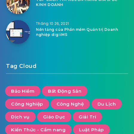
Related Articles
Tháng 4 14, 2022
CÁC NỀN TẢNG TRUYỀN THÔNG XÃ HỘI CÓ
CẦN GIẤY PHÉP ĐỂ HOẠT ĐỘNG KHÔNG?
Tháng 4 13, 2022
Bạn có cần giấy phép tiếp thị không?
Tháng 4 5, 2022
3 lợi ích của một công ty tiếp thị hỗ trợ tích cực cho kinh
doanh
Tháng 3 8, 2022
TOP CÁCH TÌM NGUỒN HÀNG GIÁ SỈ ĐỂ
KINH DOANH