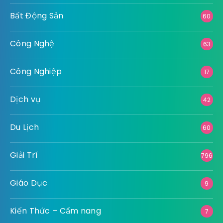
Làm Đẹp
Ngoại Thất
Ngành Nghề
Nông Nghiệp
Nội Thất
Pháp Luật
Số Hoá
Sức Khỏe
Thiết Bị Kỹ Thuật
Thông Tin - Kiến Thức
Thể Thao
Thời Trang
Thực Phẩm - Đồ Uống
Tài Chính
Xe
Xây Dựng
Y Tế
Categories
Bảo Hiểm
1