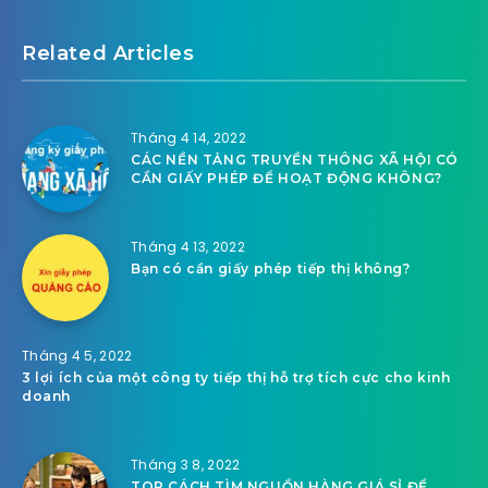
Tháng 9 26, 2021
Thông tin về “Định cư Mỹ diện đầu
tư” có thể bạn quan tâm
Tháng 9 27, 2021
BẠN HIỂU THẾ NÀO VỀ KHÁI NIỆM
HOẢ TÁNG