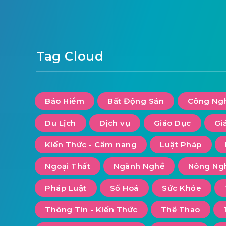
Tag Cloud
Bảo Hiểm
Bất Động Sản
Công Ng
Du Lịch
Dịch vụ
Giáo Dục
Giả
Kiến Thức - Cẩm nang
Luật Pháp
Ngoại Thất
Ngành Nghề
Nông Ng
Pháp Luật
Số Hoá
Sức Khỏe
Thông Tin - Kiến Thức
Thể Thao