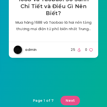
Chi Tiết và Điều Gì Nên
Biết?
Mua hàng 1688 và Taobao là hai nền tảng
thương mại điện tử phổ biến nhất Trung…
admin
25
0
Next
Page 1 of 7