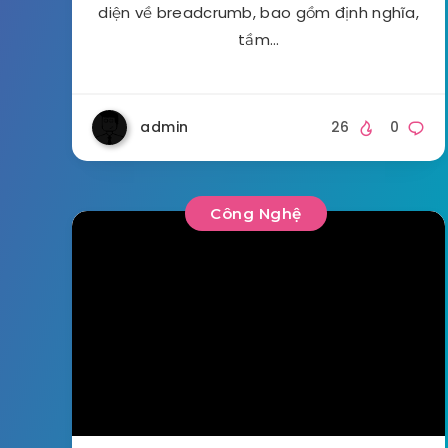
diện về breadcrumb, bao gồm định nghĩa,
tầm…
admin
26
0
Công Nghệ