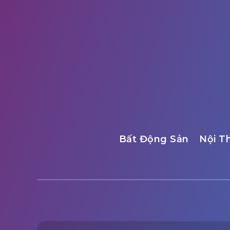
Bất Động Sản
Nội T