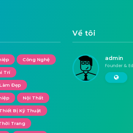
Về tôi
admin
hiệp
Công Nghệ
Founder & Ed
i Trí
Làm Đẹp
hiệp
Nội Thất
Thiết Bị Kỹ Thuật
Thời Trang