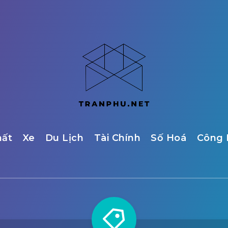
hất
Xe
Du Lịch
Tài Chính
Số Hoá
Công 