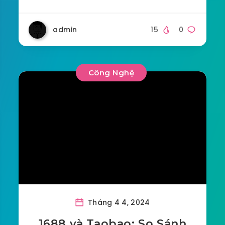
admin
15
0
Công Nghệ
Tháng 4 4, 2024
1688 và Taobao: So Sánh