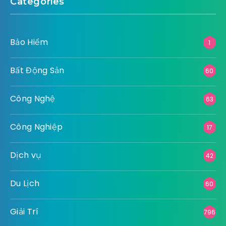
Categories
Bảo Hiểm
1
Bất Động Sản
60
Công Nghệ
63
Công Nghiệp
17
Dịch vụ
42
Du Lịch
60
Giải Trí
796