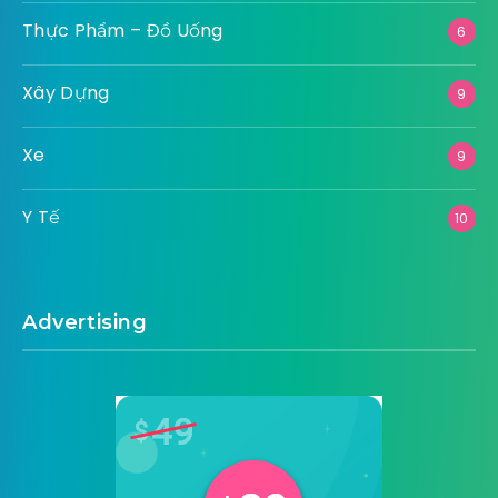
Thực Phẩm – Đồ Uống
6
Xây Dựng
9
Xe
9
Y Tế
10
Advertising