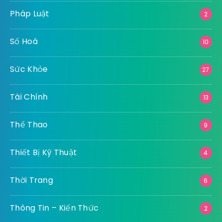
Pháp Luật
2
Số Hoá
10
Sức Khỏe
27
Tài Chính
13
Thể Thao
9
Thiết Bị Kỹ Thuật
4
Thời Trang
6
Thông Tin – Kiến Thức
2