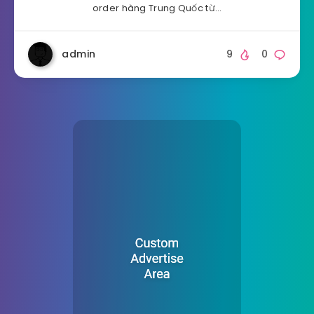
order hàng Trung Quốc từ…
admin
9
0