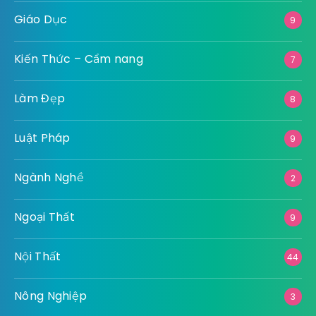
Giáo Dục
9
Kiến Thức – Cẩm nang
7
Làm Đẹp
8
Luật Pháp
9
Ngành Nghề
2
Ngoại Thất
9
Nội Thất
44
Nông Nghiệp
3