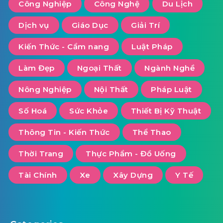
Công Nghiệp
Công Nghệ
Du Lịch
Dịch vụ
Giáo Dục
Giải Trí
Kiến Thức - Cẩm nang
Luật Pháp
Làm Đẹp
Ngoại Thất
Ngành Nghề
Nông Nghiệp
Nội Thất
Pháp Luật
Số Hoá
Sức Khỏe
Thiết Bị Kỹ Thuật
Thông Tin - Kiến Thức
Thể Thao
Thời Trang
Thực Phẩm - Đồ Uống
Tài Chính
Xe
Xây Dựng
Y Tế