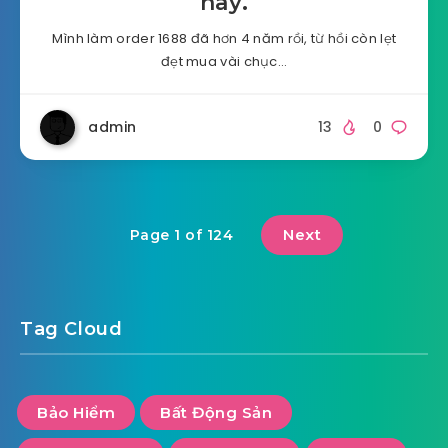
nay.
Mình làm order 1688 đã hơn 4 năm rồi, từ hồi còn lẹt
đẹt mua vài chục…
admin
13
0
Next
Page 1 of 124
Tag Cloud
Bảo Hiểm
Bất Động Sản