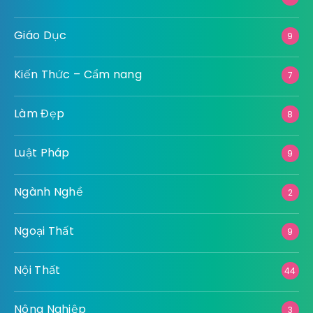
Giáo Dục
9
Kiến Thức – Cẩm nang
7
Làm Đẹp
8
Luật Pháp
9
Ngành Nghề
2
Ngoại Thất
9
Nội Thất
44
Nông Nghiệp
3