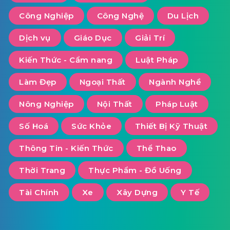
Công Nghiệp
Công Nghệ
Du Lịch
Dịch vụ
Giáo Dục
Giải Trí
Kiến Thức - Cẩm nang
Luật Pháp
Làm Đẹp
Ngoại Thất
Ngành Nghề
Nông Nghiệp
Nội Thất
Pháp Luật
Số Hoá
Sức Khỏe
Thiết Bị Kỹ Thuật
Thông Tin - Kiến Thức
Thể Thao
Thời Trang
Thực Phẩm - Đồ Uống
Tài Chính
Xe
Xây Dựng
Y Tế