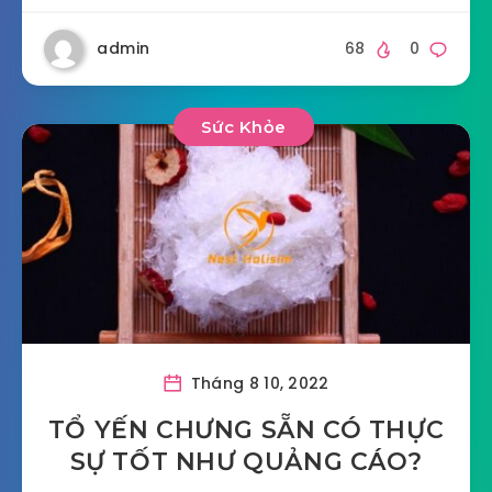
admin
68
0
Sức Khỏe
Tháng 8 10, 2022
TỔ YẾN CHƯNG SẴN CÓ THỰC
SỰ TỐT NHƯ QUẢNG CÁO?