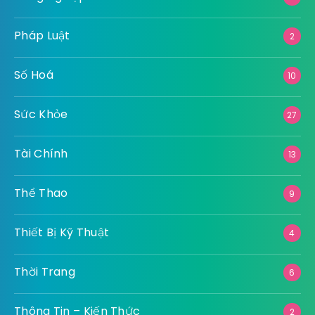
Pháp Luật
2
Số Hoá
10
Sức Khỏe
27
Tài Chính
13
Thể Thao
9
Thiết Bị Kỹ Thuật
4
Thời Trang
6
Thông Tin – Kiến Thức
2