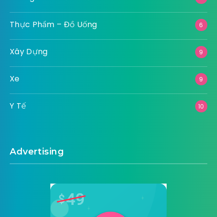
Thực Phẩm – Đồ Uống
6
Xây Dựng
9
Xe
9
Y Tế
10
Advertising