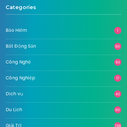
Categories
Bảo Hiểm
1
Bất Động Sản
60
Công Nghệ
63
Công Nghiệp
17
Dịch vụ
42
Du Lịch
60
Giải Trí
796