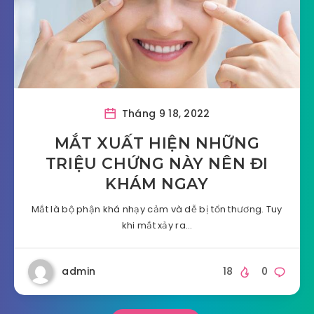
Tháng 9 18, 2022
MẮT XUẤT HIỆN NHỮNG
TRIỆU CHỨNG NÀY NÊN ĐI
KHÁM NGAY
Mắt là bộ phận khá nhạy cảm và dễ bị tổn thương. Tuy
khi mắt xảy ra…
admin
18
0