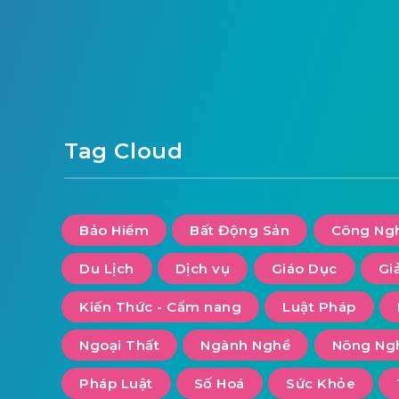
Tag Cloud
Bảo Hiểm
Bất Động Sản
Công Ng
Du Lịch
Dịch vụ
Giáo Dục
Giả
Kiến Thức - Cẩm nang
Luật Pháp
Ngoại Thất
Ngành Nghề
Nông Ng
Pháp Luật
Số Hoá
Sức Khỏe