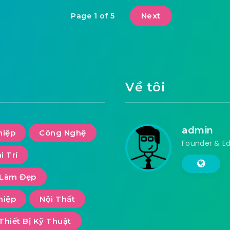
Next
Page 1 of 5
Về tôi
admin
hiệp
Công Nghệ
Founder & Ed
i Trí
Làm Đẹp
hiệp
Nội Thất
Thiết Bị Kỹ Thuật