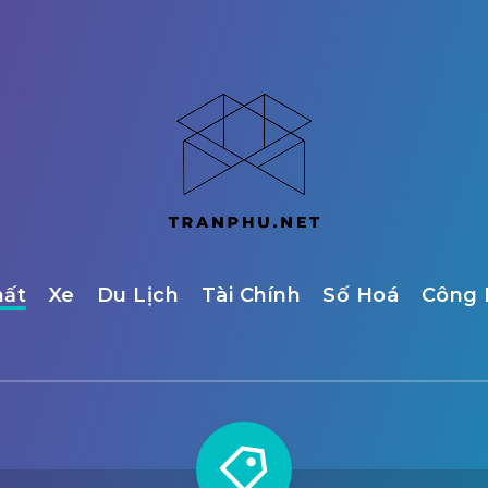
hất
Xe
Du Lịch
Tài Chính
Số Hoá
Công 