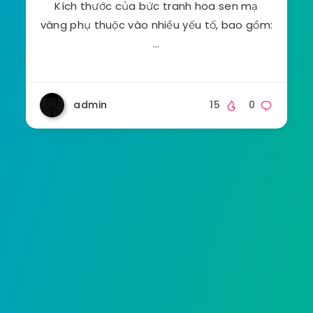
Kích thước của bức tranh hoa sen mạ
vàng phụ thuộc vào nhiều yếu tố, bao gồm:
…
admin
15
0