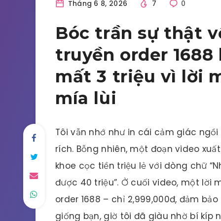
Tháng 6 8, 2026
7
0
Bóc trần sự thật v
truyền order 1688 
mất 3 triệu vì lời
mía lùi
Tôi vẫn nhớ như in cái cảm giác ngồi
rích. Bỗng nhiên, một đoạn video xuất 
khoe cọc tiền triệu lẻ với dòng chữ “
được 40 triệu”. Ở cuối video, một lời
order 1688 – chỉ 2,999,000đ, đảm bảo 
giống bạn, giờ tôi đã giàu nhờ bí kíp n