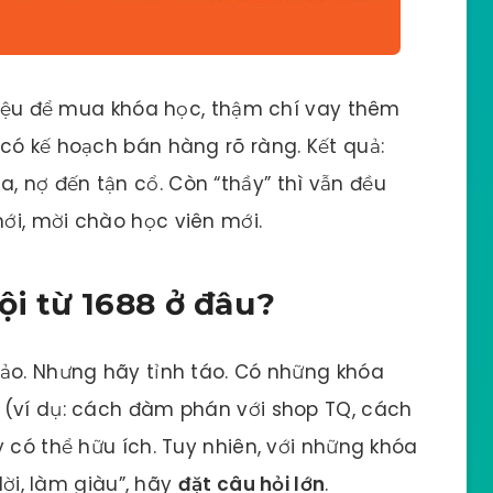
triệu để mua khóa học, thậm chí vay thêm
có kế hoạch bán hàng rõ ràng. Kết quả:
 nợ đến tận cổ. Còn “thầy” thì vẫn đều
ới, mời chào học viên mới.
ội từ 1688 ở đâu?
đảo. Nhưng hãy tỉnh táo. Có những khóa
 (ví dụ: cách đàm phán với shop TQ, cách
 có thể hữu ích. Tuy nhiên, với những khóa
lời, làm giàu”, hãy
đặt câu hỏi lớn
.