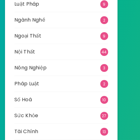
Luật Pháp
9
Ngành Nghề
2
Ngoại Thất
9
Nội Thất
44
Nông Nghiệp
3
Pháp Luật
2
Số Hoá
10
Sức Khỏe
27
Tài Chính
13