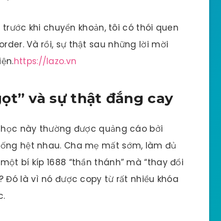
ì trước khi chuyển khoản, tôi có thói quen
der. Và rồi, sự thật sau những lời mời
ện.
https://lazo.vn
ọt” và sự thật đắng cay
óa học này thường được quảng cáo bởi
giống hệt nhau. Cha mẹ mất sớm, làm đủ
một bí kíp 1688 “thần thánh” mà “thay đổi
 Đó là vì nó được copy từ rất nhiều khóa
c.