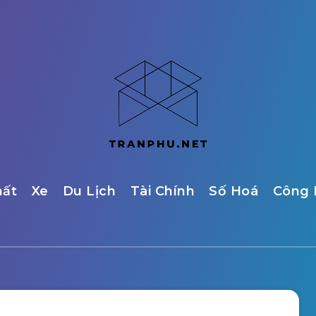
hất
Xe
Du Lịch
Tài Chính
Số Hoá
Công 