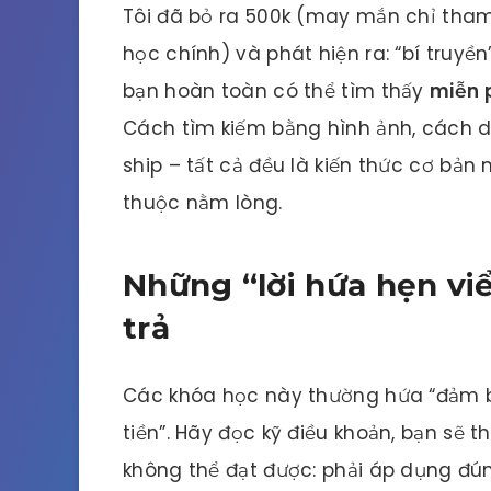
Tôi đã bỏ ra 500k (may mắn chỉ tham
học chính) và phát hiện ra: “bí truyề
bạn hoàn toàn có thể tìm thấy
miễn 
Cách tìm kiếm bằng hình ảnh, cách dù
ship – tất cả đều là kiến thức cơ bản
thuộc nằm lòng.
Những “lời hứa hẹn viể
trả
Các khóa học này thường hứa “đảm b
tiền”. Hãy đọc kỹ điều khoản, bạn sẽ 
không thể đạt được: phải áp dụng đún