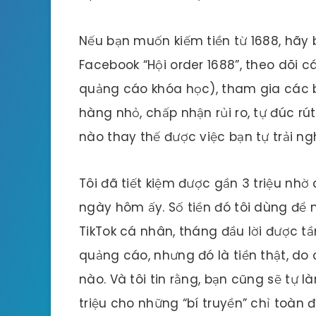
Nếu bạn muốn kiếm tiền từ 1688, hãy
Facebook “Hội order 1688”, theo dõi c
quảng cáo khóa học), tham gia các bu
hàng nhỏ, chấp nhận rủi ro, tự đúc rú
nào thay thế được việc bạn tự trải ngh
Tôi đã tiết kiệm được gần 3 triệu nh
ngày hôm ấy. Số tiền đó tôi dùng để 
TikTok cá nhân, tháng đầu lời được tầm
quảng cáo, nhưng đó là tiền thật, do c
nào. Và tôi tin rằng, bạn cũng sẽ tự 
triệu cho những “bí truyền” chỉ toàn 