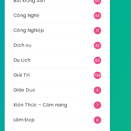
Bất Động Sản
60
Công Nghệ
63
Công Nghiệp
17
Dịch vụ
42
Du Lịch
60
Giải Trí
796
Giáo Dục
9
Kiến Thức – Cẩm nang
7
Làm Đẹp
8