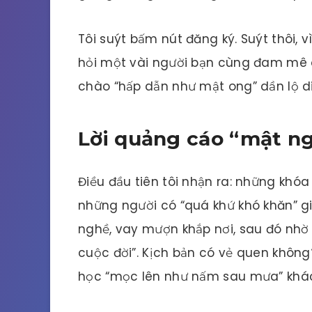
Tôi suýt bấm nút đăng ký. Suýt thôi, v
hỏi một vài người bạn cùng đam mê or
chào “hấp dẫn như mật ong” dần lộ di
Lời quảng cáo “mật ng
Điều đầu tiên tôi nhận ra: những kh
những người có “quá khứ khó khăn” 
nghề, vay mượn khắp nơi, sau đó nhờ 
cuộc đời”. Kịch bản có vẻ quen không?
học “mọc lên như nấm sau mưa” khá