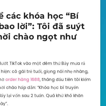
ề các khóa học “Bí
bao lời”: Tôi đã suýt
 mời chào ngọt như
 lướt TikTok vào một đêm thứ Bảy mưa rả
hiện: cô gái trẻ tuổi, giọng nói nhẹ nhàng,
Nhờ
order hàng 1688
, tháng đầu tiên tôi kiếm
 mời chào hấp dẫn: “Khóa học bí truyền
lấy lại vốn sau 2 tuần. Quá khứ khó khăn
ày”.