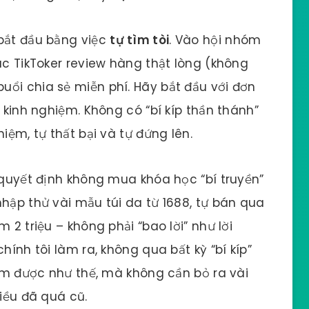
 bắt đầu bằng việc
tự tìm tòi
. Vào hội nhóm
ác TikToker review hàng thật lòng (không
ổi chia sẻ miễn phí. Hãy bắt đầu với đơn
t kinh nghiệm. Không có “bí kíp thần thánh”
iệm, tự thất bại và tự đứng lên.
ờ quyết định không mua khóa học “bí truyền”
nhập thử vài mẫu túi da từ 1688, tự bán qua
 2 triệu – không phải “bao lời” như lời
hính tôi làm ra, không qua bất kỳ “bí kíp”
làm được như thế, mà không cần bỏ ra vài
điều đã quá cũ.