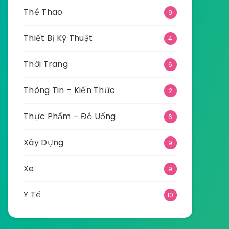
Thể Thao
9
Thiết Bị Kỹ Thuật
4
Thời Trang
6
Thông Tin – Kiến Thức
2
Thực Phẩm – Đồ Uống
6
Xây Dựng
9
Xe
9
Y Tế
10