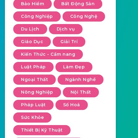
Bảo Hiểm
Bất Động Sản
Công Nghiệp
Công Nghệ
Du Lịch
Dịch vụ
Giáo Dục
Giải Trí
Kiến Thức - Cẩm nang
Luật Pháp
Làm Đẹp
Ngoại Thất
Ngành Nghề
Nông Nghiệp
Nội Thất
Pháp Luật
Số Hoá
Sức Khỏe
Thiết Bị Kỹ Thuật