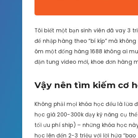
Tôi biết một bạn sinh viên đã vay 3 
để nhập hàng theo “bí kíp” mà không 
ôm một đống hàng 1688 không ai mua,
đặn tung video mới, khoe đơn hàng m
Vậy nên tìm kiếm cơ h
Không phải mọi khóa học đều là lừa 
học giá 200-300k dạy kỹ năng cụ thể
tối ưu phí ship) – những khóa học này
học lên đến 2-3 triệu với lời hứa “bao 