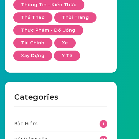
Thông Tin - Kiến Thức
Thể Thao
Thời Trang
Thực Phẩm - Đồ Uống
Tài Chính
Xe
Xây Dựng
Y Tế
Categories
Bảo Hiểm
1