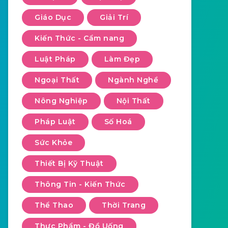
Giáo Dục
Giải Trí
Kiến Thức - Cẩm nang
Luật Pháp
Làm Đẹp
Ngoại Thất
Ngành Nghề
Nông Nghiệp
Nội Thất
Pháp Luật
Số Hoá
Sức Khỏe
Thiết Bị Kỹ Thuật
Thông Tin - Kiến Thức
Thể Thao
Thời Trang
Thực Phẩm - Đồ Uống