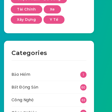
Tài Chính
Xe
Xây Dựng
Y Tế
Categories
Bảo Hiểm
1
Bất Động Sản
60
Công Nghệ
63