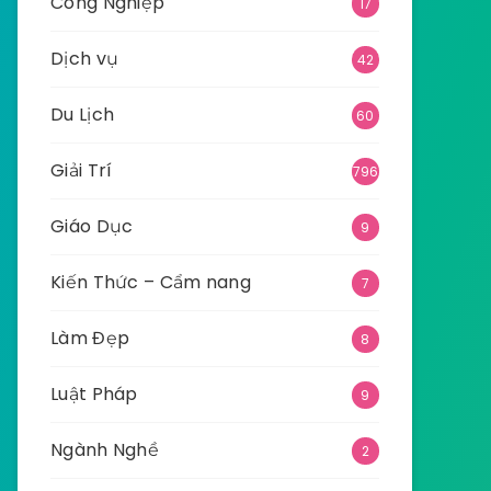
Công Nghiệp
17
Dịch vụ
42
Du Lịch
60
Giải Trí
796
Giáo Dục
9
Kiến Thức – Cẩm nang
7
Làm Đẹp
8
Luật Pháp
9
Ngành Nghề
2