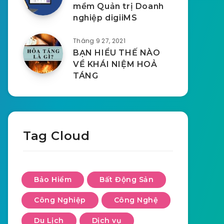
mềm Quản trị Doanh
nghiệp digiiMS
Tháng 9 27, 2021
BẠN HIỂU THẾ NÀO
VỀ KHÁI NIỆM HOẢ
TÁNG
Tag Cloud
Bảo Hiểm
Bất Động Sản
Công Nghiệp
Công Nghệ
Du Lịch
Dịch vụ