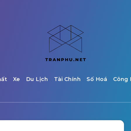
hất
Xe
Du Lịch
Tài Chính
Số Hoá
Công 