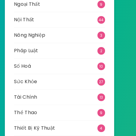
Ngoại Thất
9
Nội Thất
44
Nông Nghiệp
3
Pháp Luật
2
Số Hoá
10
Sức Khỏe
27
Tài Chính
13
Thể Thao
9
Thiết Bị Kỹ Thuật
4