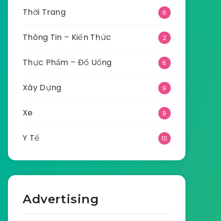
Thời Trang
6
Thông Tin – Kiến Thức
2
Thực Phẩm – Đồ Uống
6
Xây Dựng
9
Xe
9
Y Tế
10
Advertising