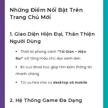
Những Điểm Nổi Bật Trên
Trang Chủ Mới
1. Giao Diện Hiện Đại, Thân Thiện
Người Dùng
Thiết kế phong cách
“Tối Giản – Hiện
Đại”
với tông màu chủ đạo xanh đen
Bố cục khoa học giúp tìm kiếm thông tin
nhanh chóng
Tối ưu hóa cho cả
desktop và mobile
2. Hệ Thống Game Đa Dạng