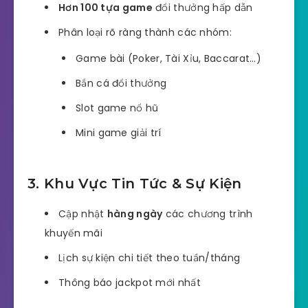
Hơn 100 tựa game
đổi thưởng hấp dẫn
Phân loại rõ ràng thành các nhóm:
Game bài (Poker, Tài Xỉu, Baccarat…)
Bắn cá đổi thưởng
Slot game nổ hũ
Mini game giải trí
3. Khu Vực Tin Tức & Sự Kiện
Cập nhật
hàng ngày
các chương trình
khuyến mãi
Lịch sự kiện chi tiết theo tuần/tháng
Thông báo jackpot mới nhất