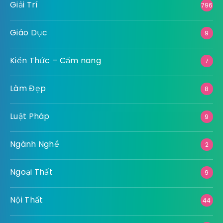
Giải Trí
796
Giáo Dục
9
Kiến Thức – Cẩm nang
7
Làm Đẹp
8
Luật Pháp
9
Ngành Nghề
2
Ngoại Thất
9
Nội Thất
44