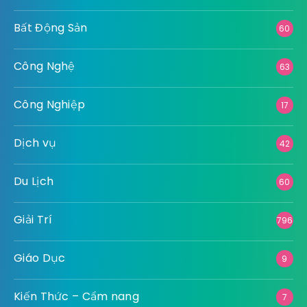
Bất Động Sản
60
Công Nghệ
63
Công Nghiệp
17
Dịch vụ
42
Du Lịch
60
Giải Trí
796
Giáo Dục
9
Kiến Thức – Cẩm nang
7