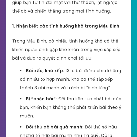
giúp bạn tự tin đối mặt với thử thách, lật ngược
thế cờ và chiến thắng trong mọi tình huống.
1. Nhận biết các tình huống khó trong Mậu Binh
Trong Mậu Binh, có nhiều tình huống khó có thể
khiến người chơi gặp khó khăn trong việc sắp xếp
bài và đưa ra quyết định chơi tối ưu:
Bài xấu, khó xếp:
13 lá bài được chia không
có nhiều tổ hợp mạnh, khó có thể sắp xếp
thành 3 chi mạnh và tránh bị “binh lủng”.
Bị “chặn bài”:
Đối thủ liên tục chặt bài của
bạn, khiến bạn không thể phát triển bài theo ý
muốn.
Đối thủ có bài quá mạnh:
Đối thủ sở hữu
những tổ hợp bài mạnh như Tứ quý, Cù lũ,