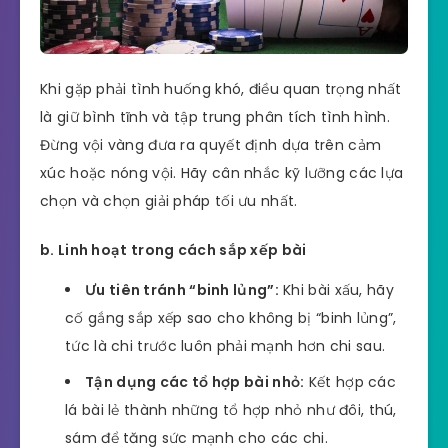
Khi gặp phải tình huống khó, điều quan trọng nhất
là giữ bình tĩnh và tập trung phân tích tình hình.
Đừng vội vàng đưa ra quyết định dựa trên cảm
xúc hoặc nóng vội. Hãy cân nhắc kỹ lưỡng các lựa
chọn và chọn giải pháp tối ưu nhất.
b. Linh hoạt trong cách sắp xếp bài
Ưu tiên tránh “binh lủng”:
Khi bài xấu, hãy
cố gắng sắp xếp sao cho không bị “binh lủng”,
tức là chi trước luôn phải mạnh hơn chi sau.
Tận dụng các tổ hợp bài nhỏ:
Kết hợp các
lá bài lẻ thành những tổ hợp nhỏ như đôi, thú,
sám để tăng sức mạnh cho các chi.