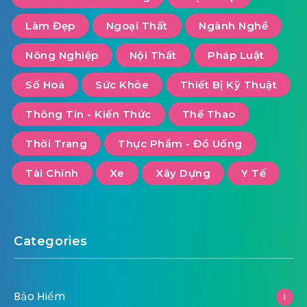
Làm Đẹp
Ngoại Thất
Ngành Nghề
Nông Nghiệp
Nội Thất
Pháp Luật
Số Hoá
Sức Khỏe
Thiết Bị Kỹ Thuật
Thông Tin - Kiến Thức
Thể Thao
Thời Trang
Thực Phẩm - Đồ Uống
Tài Chính
Xe
Xây Dựng
Y Tế
Categories
Bảo Hiểm
1