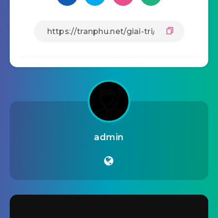
admin