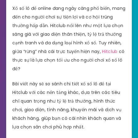
Xổ số lô đề online đang ngày càng phổ biến, mang
đến cho người chơi sự tiện lợi và cơ hội trúng
thưởng hấp dẫn. Hitclub nổi lên như một lựa chọn
sáng giá với giao diện thân thiện, tỷ lệ trả thưởng
cạnh tranh và đa dạng loại hình xổ số. Tuy nhiên,
giữa “rừng” nhà cái trực tuyến hiện nay,
Hitclub
có
thực sự là lựa chọn tối ưu cho người chơi xổ số lô
đề?
Bài viết này sẽ so sánh chi tiết xổ số lô đề tại
Hitclub với các nền tảng khác, dựa trên các tiêu
chí quan trọng như tỷ lệ trả thưởng, hình thức
chơi, giao diện, tính năng, khuyến mãi và dịch vụ
khách hàng, giúp bạn có cái nhìn khách quan và
lựa chọn sân chơi phù hợp nhất.