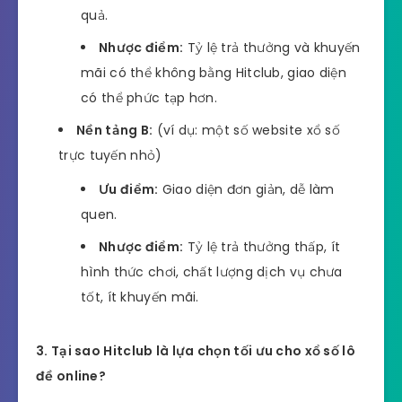
quả.
Nhược điểm:
Tỷ lệ trả thưởng và khuyến
mãi có thể không bằng Hitclub, giao diện
có thể phức tạp hơn.
Nền tảng B:
(ví dụ: một số website xổ số
trực tuyến nhỏ)
Ưu điểm:
Giao diện đơn giản, dễ làm
quen.
Nhược điểm:
Tỷ lệ trả thưởng thấp, ít
hình thức chơi, chất lượng dịch vụ chưa
tốt, ít khuyến mãi.
3. Tại sao Hitclub là lựa chọn tối ưu cho xổ số lô
đề online?