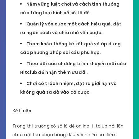
Nắm vững luật chơi và cách tính thưởng
của từng loại hình xổ số, lô đề.
Quản lý vốn cược một cách hiệu quả, đặt
ra ngân sách và chia nhỏ vốn cược.
Tham khảo thống kê kết quả và áp dụng
các phương pháp soi cầu phù hợp.
Theo dõi các chương trình khuyến mãi của
Hitclub để nhận thêm ưu đãi.
Chơi có trách nhiệm, đặt ra giới hạn và
không quá sa đà vào cá cược.
Kết luận:
Trong thị trường xổ số lô đề online, Hitclub nổi lên
như một lựa chọn hàng đầu với nhiều ưu điểm