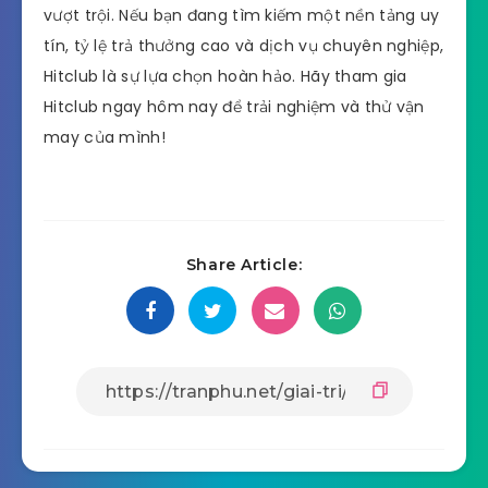
vượt trội. Nếu bạn đang tìm kiếm một nền tảng uy
tín, tỷ lệ trả thưởng cao và dịch vụ chuyên nghiệp,
Hitclub là sự lựa chọn hoàn hảo. Hãy tham gia
Hitclub ngay hôm nay để trải nghiệm và thử vận
may của mình!
Share Article: