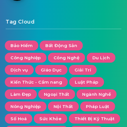
Tag Cloud
Bảo Hiểm
Bất Động Sản
Công Nghiệp
Công Nghệ
Du Lịch
Dịch vụ
Giáo Dục
Giải Trí
Kiến Thức - Cẩm nang
Luật Pháp
Làm Đẹp
Ngoại Thất
Ngành Nghề
Nông Nghiệp
Nội Thất
Pháp Luật
Số Hoá
Sức Khỏe
Thiết Bị Kỹ Thuật