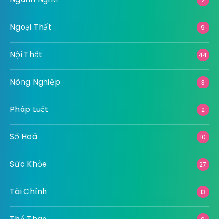
2
Ngoại Thất
9
Nội Thất
44
Nông Nghiệp
3
Pháp Luật
2
Số Hoá
10
Sức Khỏe
27
Tài Chính
13
Thể Thao