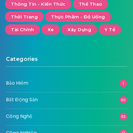
Thông Tin - Kiến Thức
Thể Thao
Thời Trang
Thực Phẩm - Đồ Uống
Tài Chính
Xe
Xây Dựng
Y Tế
Categories
Bảo Hiểm
1
Bất Động Sản
60
Công Nghệ
63
Công Nghiệp