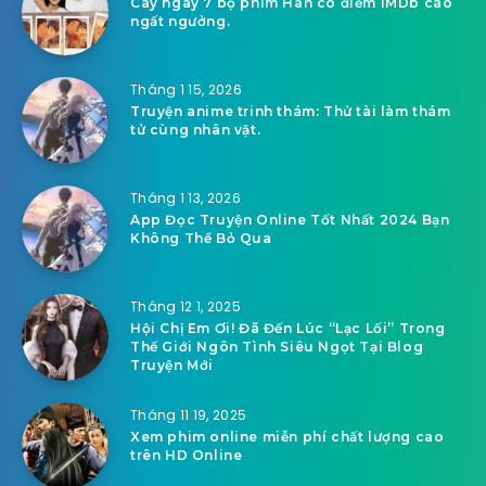
Cày ngay 7 bộ phim Hàn có điểm IMDb cao
ngất ngưởng.
Tháng 1 15, 2026
Truyện anime trinh thám: Thử tài làm thám
tử cùng nhân vật.
Tháng 1 13, 2026
App Đọc Truyện Online Tốt Nhất 2024 Bạn
Không Thể Bỏ Qua
Tháng 12 1, 2025
Hội Chị Em Ơi! Đã Đến Lúc “Lạc Lối” Trong
Thế Giới Ngôn Tình Siêu Ngọt Tại Blog
Truyện Mới
Tháng 11 19, 2025
Xem phim online miễn phí chất lượng cao
trên HD Online