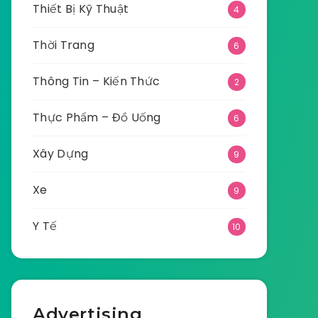
Thiết Bị Kỹ Thuật
4
Thời Trang
6
Thông Tin – Kiến Thức
2
Thực Phẩm – Đồ Uống
6
Xây Dựng
9
Xe
9
Y Tế
10
Advertising