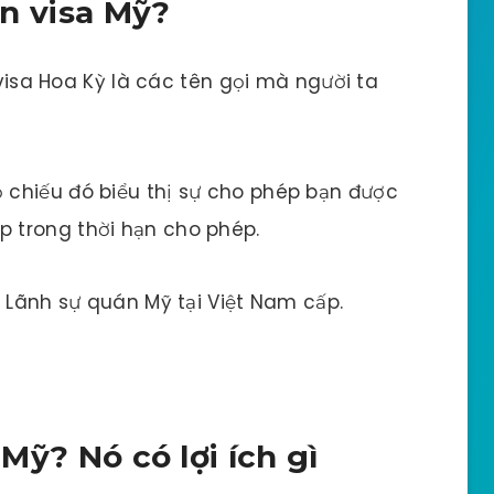
xin visa Mỹ?
 visa Hoa Kỳ là các tên gọi mà người ta
chiếu đó biểu thị sự cho phép bạn được
 trong thời hạn cho phép.
– Lãnh sự quán Mỹ tại Việt Nam cấp.
 Mỹ? Nó có lợi ích gì