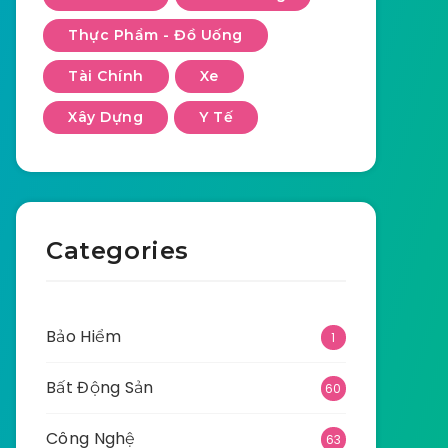
Thực Phẩm - Đồ Uống
Tài Chính
Xe
Xây Dựng
Y Tế
Categories
Bảo Hiểm
1
Bất Động Sản
60
Công Nghệ
63