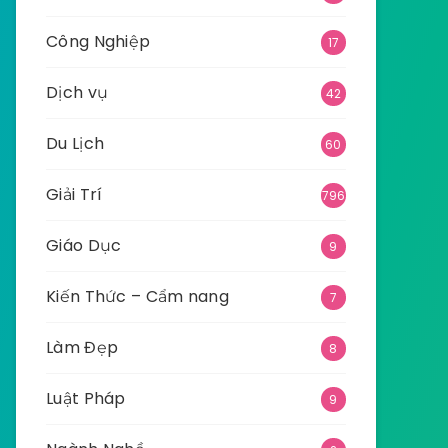
Công Nghiệp
17
Dịch vụ
42
Du Lịch
60
Giải Trí
796
Giáo Dục
9
Kiến Thức – Cẩm nang
7
Làm Đẹp
8
Luật Pháp
9