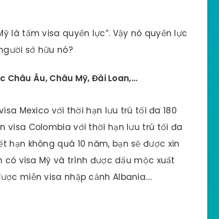
ỹ là tấm visa quyền lực”. Vậy nó quyền lực
 người sở hữu nó?
c Châu Âu, Châu Mỹ, Đài Loan,…
isa Mexico với thời hạn lưu trú tối đa 180
 visa Colombia với thời hạn lưu trú tối đa
ết hạn không quá 10 năm, bạn sẽ được xin
ạn có visa Mỹ và trình được dấu mộc xuất
được miễn visa nhập cảnh Albania….