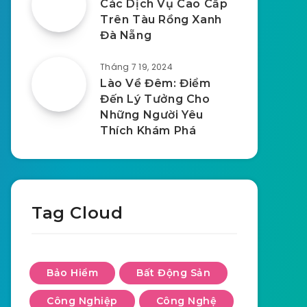
Các Dịch Vụ Cao Cấp
Trên Tàu Rồng Xanh
Đà Nẵng
Tháng 7 19, 2024
Lào Về Đêm: Điểm
Đến Lý Tưởng Cho
Những Người Yêu
Thích Khám Phá
Tag Cloud
Bảo Hiểm
Bất Động Sản
Công Nghiệp
Công Nghệ