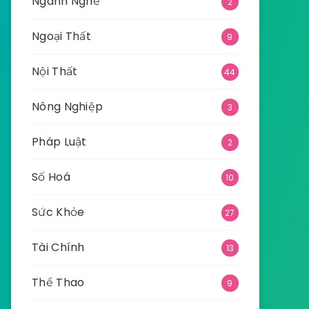
Ngành Nghề
2
Ngoại Thất
9
Nội Thất
44
Nông Nghiệp
3
Pháp Luật
2
Số Hoá
10
Sức Khỏe
27
Tài Chính
13
Thể Thao
9