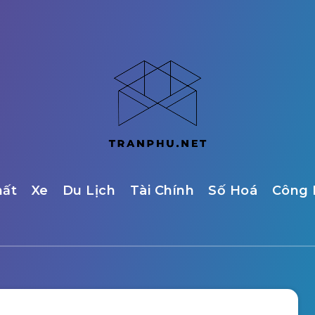
hất
Xe
Du Lịch
Tài Chính
Số Hoá
Công 