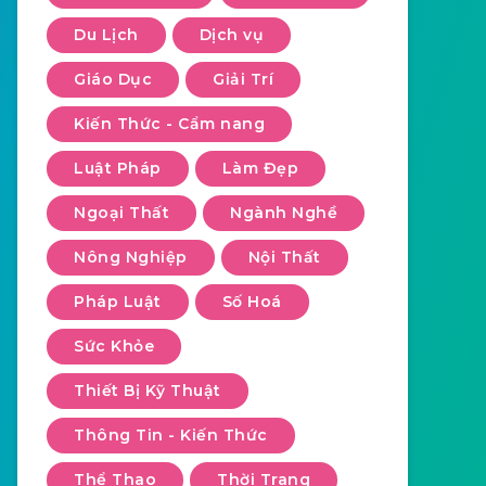
Du Lịch
Dịch vụ
Giáo Dục
Giải Trí
Kiến Thức - Cẩm nang
Luật Pháp
Làm Đẹp
Ngoại Thất
Ngành Nghề
Nông Nghiệp
Nội Thất
Pháp Luật
Số Hoá
Sức Khỏe
Thiết Bị Kỹ Thuật
Thông Tin - Kiến Thức
Thể Thao
Thời Trang