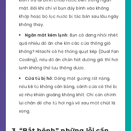
mát. Đôi khi chỉ vì bạn đẩy bình vào không
khớp hoặc bộ lọc nước bị tắc bẩn sau lâu ngày
không thay.
Ngăn mát kém lạnh:
Bạn có đang nhồi nhét
quá nhiều đồ ăn che kín các cửa thông gió
không? Hitachi có hệ thống quạt kép (Dual Fan
Cooling), nếu đồ ăn chắn hết đường gió thì hơi
lạnh không thể lưu thông được.
Cửa tủ bị hở:
Dòng mặt gương rất nặng,
nếu kê tủ không cân bằng, cánh cửa có thể bị
xệ nhẹ khiến gioăng không khít. Chỉ cần chỉnh
lại chân đế cho tủ hơi ngả về sau một chút là
xong.
3. “Bắt bệnh” những lỗi cần