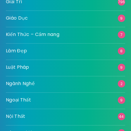
Giải Trí
796
Giáo Dục
9
Kiến Thức – Cẩm nang
7
Làm Đẹp
8
Luật Pháp
9
Ngành Nghề
2
Ngoại Thất
9
Nội Thất
44