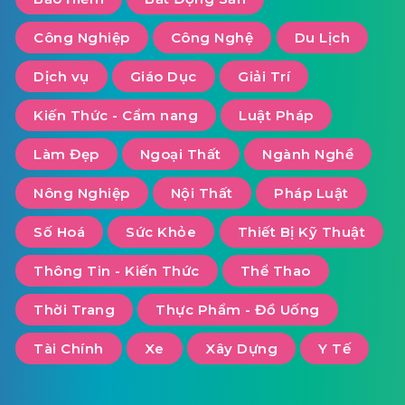
Công Nghiệp
Công Nghệ
Du Lịch
Dịch vụ
Giáo Dục
Giải Trí
Kiến Thức - Cẩm nang
Luật Pháp
Làm Đẹp
Ngoại Thất
Ngành Nghề
Nông Nghiệp
Nội Thất
Pháp Luật
Số Hoá
Sức Khỏe
Thiết Bị Kỹ Thuật
Thông Tin - Kiến Thức
Thể Thao
Thời Trang
Thực Phẩm - Đồ Uống
Tài Chính
Xe
Xây Dựng
Y Tế