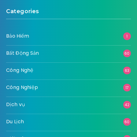
Categories
Bảo Hiểm
1
Bất Động Sản
60
Công Nghệ
63
Công Nghiệp
17
Dịch vụ
42
Du Lịch
60