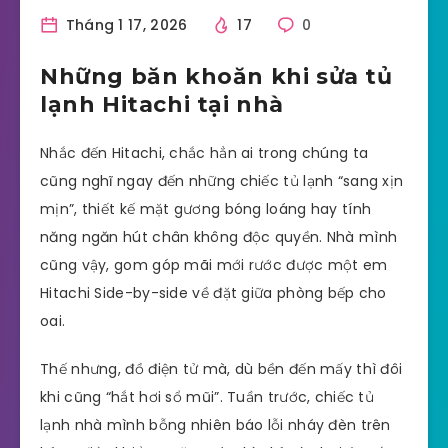
Tháng 1 17, 2026
17
0
Những băn khoăn khi sửa tủ
lạnh Hitachi tại nhà
Nhắc đến Hitachi, chắc hẳn ai trong chúng ta
cũng nghĩ ngay đến những chiếc tủ lạnh “sang xịn
mịn”, thiết kế mặt gương bóng loáng hay tính
năng ngăn hút chân không độc quyền. Nhà mình
cũng vậy, gom góp mãi mới rước được một em
Hitachi Side-by-side về đặt giữa phòng bếp cho
oai.
Thế nhưng, đồ điện tử mà, dù bền đến mấy thì đôi
khi cũng “hắt hơi sổ mũi”. Tuần trước, chiếc tủ
lạnh nhà mình bỗng nhiên báo lỗi nháy đèn trên