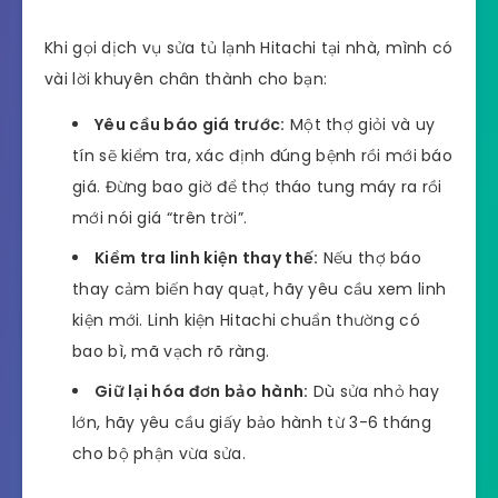
Khi gọi dịch vụ sửa tủ lạnh Hitachi tại nhà, mình có
vài lời khuyên chân thành cho bạn:
Yêu cầu báo giá trước:
Một thợ giỏi và uy
tín sẽ kiểm tra, xác định đúng bệnh rồi mới báo
giá. Đừng bao giờ để thợ tháo tung máy ra rồi
mới nói giá “trên trời”.
Kiểm tra linh kiện thay thế:
Nếu thợ báo
thay cảm biến hay quạt, hãy yêu cầu xem linh
kiện mới. Linh kiện Hitachi chuẩn thường có
bao bì, mã vạch rõ ràng.
Giữ lại hóa đơn bảo hành:
Dù sửa nhỏ hay
lớn, hãy yêu cầu giấy bảo hành từ 3-6 tháng
cho bộ phận vừa sửa.