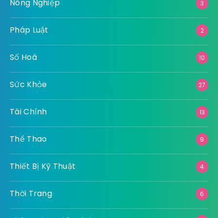
Nông Nghiệp
3
Pháp Luật
2
Số Hoá
10
Sức Khỏe
27
Tài Chính
13
Thể Thao
9
Thiết Bị Kỹ Thuật
4
Thời Trang
6