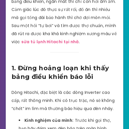
bảng điều khiển, ngăn mát thì chỉ còn hơi âm ấm.
Cảm giác lúc đó thực sự rất rối, đồ ăn thì nhiều
mà gọi tổng đài bảo hành thì chờ đợi mòn mỏi.
Sau một hồi “tự bơi” và tìm được thợ chuẩn, mình
đã rút ra được kha khá kinh nghiệm xương máu về
việc
sửa tủ lạnh Hitachi tại nhà
.
1. Đừng hoảng loạn khi thấy
bảng điều khiển báo lỗi
Dòng Hitachi, đặc biệt là các dòng Inverter cao
cấp, rất thông minh. Khi có trục trặc, nó sẽ không
“chết” im lìm mà thường báo hiệu qua đèn nháy.
Kinh nghiệm của mình:
Trước khi gọi thợ,
bạn hãy đếm xem đèn báo trên màn hình