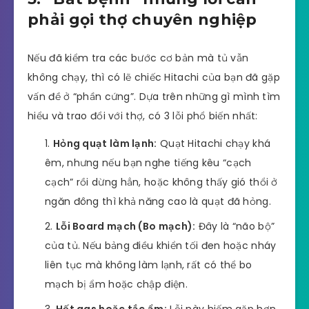
phải gọi thợ chuyên nghiệp
Nếu đã kiểm tra các bước cơ bản mà tủ vẫn
không chạy, thì có lẽ chiếc Hitachi của bạn đã gặp
vấn đề ở “phần cứng”. Dựa trên những gì mình tìm
hiểu và trao đổi với thợ, có 3 lỗi phổ biến nhất:
Hỏng quạt làm lạnh:
Quạt Hitachi chạy khá
êm, nhưng nếu bạn nghe tiếng kêu “cạch
cạch” rồi dừng hẳn, hoặc không thấy gió thổi ở
ngăn đông thì khả năng cao là quạt đã hỏng.
Lỗi Board mạch (Bo mạch):
Đây là “não bộ”
của tủ. Nếu bảng điều khiển tối đen hoặc nháy
liên tục mà không làm lạnh, rất có thể bo
mạch bị ẩm hoặc chập điện.