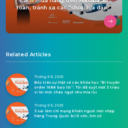
Cách mua hàng trên Alibaba an
toàn, tránh xa các “shop lừa đảo”.
Related Articles
Tháng 6 8, 2026
Bóc trần sự thật về các khóa học “Bí truyền
order 1688 bao lời”: Tôi đã suýt mất 3 triệu
vì lời mời chào ngọt như mía lùi
Tháng 6 6, 2026
3 sai lầm chí mạng khiến người mới nhập
hàng Trung Quốc bị lỗ vốn, ôm sô