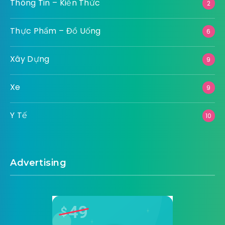
Thông Tin – Kiến Thức
2
Thực Phẩm – Đồ Uống
6
Xây Dựng
9
Xe
9
Y Tế
10
Advertising