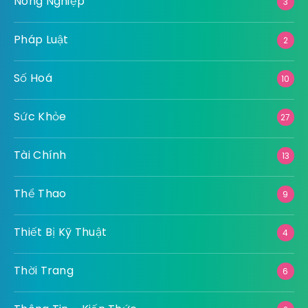
Nông Nghiệp
3
Pháp Luật
2
Số Hoá
10
Sức Khỏe
27
Tài Chính
13
Thể Thao
9
Thiết Bị Kỹ Thuật
4
Thời Trang
6