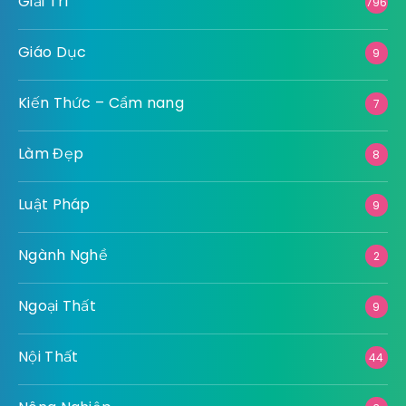
Giải Trí
796
Giáo Dục
9
Kiến Thức – Cẩm nang
7
Làm Đẹp
8
Luật Pháp
9
Ngành Nghề
2
Ngoại Thất
9
Nội Thất
44