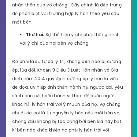
nhân thân của vợ chồng. Đây chính là đặc trưng
để phân biệt với trường hợp ly hôn theo yêu cầu
một bên.
Thứ hai
:
Sự thể hiện ý chí phải thống nhất
với ý chí của hai bên vợ chồng
Đó phải là sự tự do lý trí, không bên nào bị cưỡng
ép, lừa dối. Khoản 9 Điều 3 Luật Hôn nhân và Gia
đình năm 2014 quy định cưỡng ép ly hôn là việc
đe dọa, uy hiếp tinh thần, hành hạ, ngược đãi, yêu
sách của cải hoặc hành vi khác để buộc người
khác hải ly hôn trái với ý muốn của họ. Vợ chồng
chỉ được coi là tự nguyện ly hôn nếu mỗi bên vợ,
chồng đều không bị tác động bởi bên kia hay bất
kì bên nào khác khiến họ phải ly hôn trái với