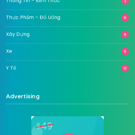
Thông Tin – Kiến Thức
2
Thực Phẩm – Đồ Uống
6
Xây Dựng
9
Xe
9
Y Tế
10
Advertising