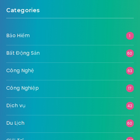
Categories
Bảo Hiểm
1
Bất Động Sản
60
Công Nghệ
63
Công Nghiệp
17
Dịch vụ
42
Du Lịch
60