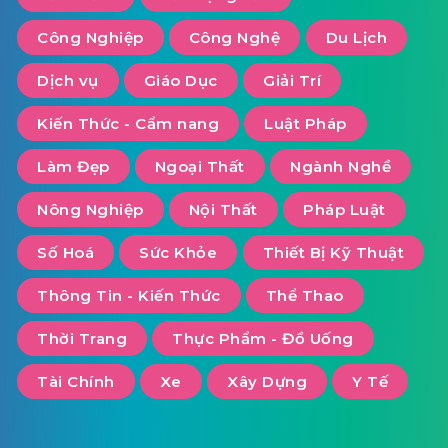
Công Nghiệp
Công Nghệ
Du Lịch
Dịch vụ
Giáo Dục
Giải Trí
Kiến Thức - Cẩm nang
Luật Pháp
Làm Đẹp
Ngoại Thất
Ngành Nghề
Nông Nghiệp
Nội Thất
Pháp Luật
Số Hoá
Sức Khỏe
Thiết Bị Kỹ Thuật
Thông Tin - Kiến Thức
Thể Thao
Thời Trang
Thực Phẩm - Đồ Uống
Tài Chính
Xe
Xây Dựng
Y Tế