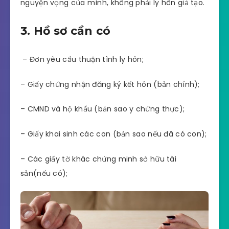
nguyện vọng của mình, không phải ly hôn giả tạo.
3. Hồ sơ cần có
– Đơn yêu cầu thuận tình ly hôn;
– Giấy chứng nhận đăng ký kết hôn (bản chính);
– CMND và hộ khẩu (bản sao y chứng thực);
– Giấy khai sinh các con (bản sao nếu đã có con);
– Các giấy tờ khác chứng minh sở hữu tài
sản(nếu có);