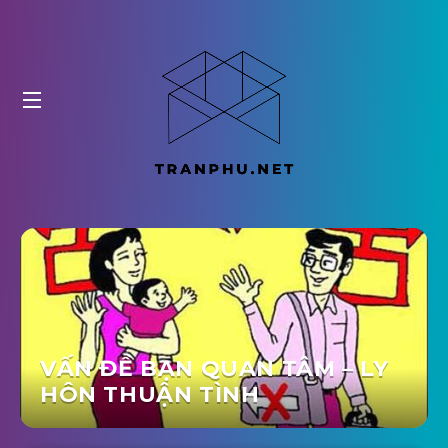
VẤN ĐỀ BẠN QUAN TÂM – LY
HÔN THUẬN TÌNH