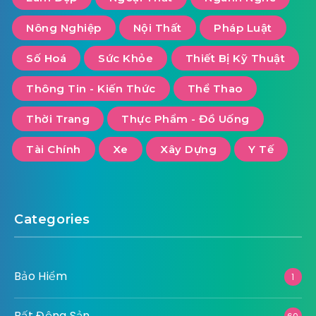
Nông Nghiệp
Nội Thất
Pháp Luật
Số Hoá
Sức Khỏe
Thiết Bị Kỹ Thuật
Thông Tin - Kiến Thức
Thể Thao
Thời Trang
Thực Phẩm - Đồ Uống
Tài Chính
Xe
Xây Dựng
Y Tế
Categories
Bảo Hiểm
1
Bất Động Sản