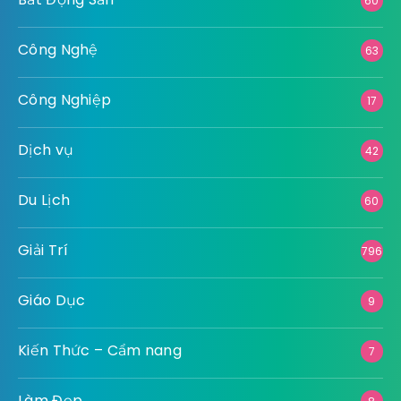
60
Công Nghệ
63
Công Nghiệp
17
Dịch vụ
42
Du Lịch
60
Giải Trí
796
Giáo Dục
9
Kiến Thức – Cẩm nang
7
Làm Đẹp