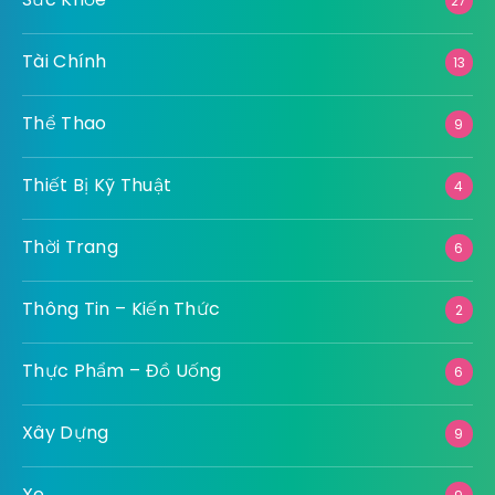
27
Tài Chính
13
Thể Thao
9
Thiết Bị Kỹ Thuật
4
Thời Trang
6
Thông Tin – Kiến Thức
2
Thực Phẩm – Đồ Uống
6
Xây Dựng
9
Xe