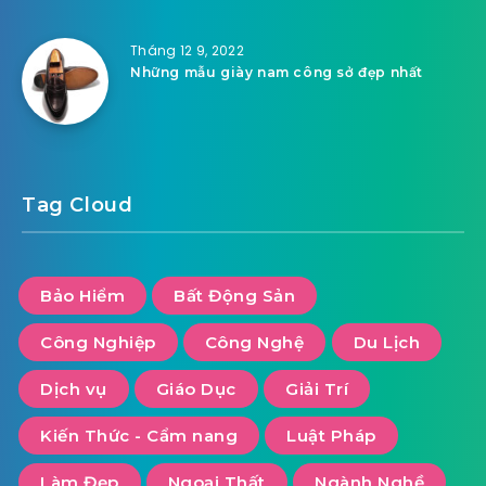
Tháng 12 9, 2022
Những mẫu giày nam công sở đẹp nhất
Tag Cloud
Bảo Hiểm
Bất Động Sản
Công Nghiệp
Công Nghệ
Du Lịch
Dịch vụ
Giáo Dục
Giải Trí
Kiến Thức - Cẩm nang
Luật Pháp
Làm Đẹp
Ngoại Thất
Ngành Nghề