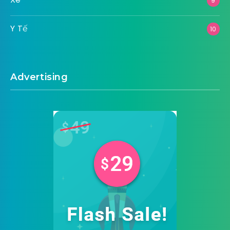
9
Y Tế
10
Advertising