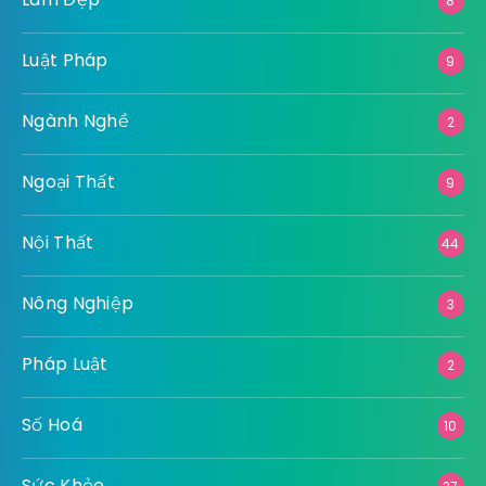
8
Luật Pháp
9
Ngành Nghề
2
Ngoại Thất
9
Nội Thất
44
Nông Nghiệp
3
Pháp Luật
2
Số Hoá
10
Sức Khỏe