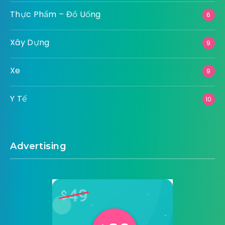
Thực Phẩm – Đồ Uống
6
Xây Dựng
9
Xe
9
Y Tế
10
Advertising