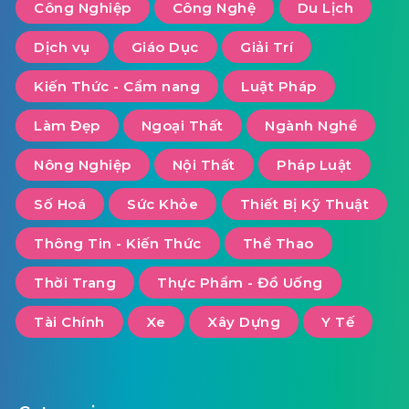
Công Nghiệp
Công Nghệ
Du Lịch
Dịch vụ
Giáo Dục
Giải Trí
Kiến Thức - Cẩm nang
Luật Pháp
Làm Đẹp
Ngoại Thất
Ngành Nghề
Nông Nghiệp
Nội Thất
Pháp Luật
Số Hoá
Sức Khỏe
Thiết Bị Kỹ Thuật
Thông Tin - Kiến Thức
Thể Thao
Thời Trang
Thực Phẩm - Đồ Uống
Tài Chính
Xe
Xây Dựng
Y Tế