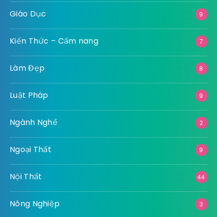
Giáo Dục
9
Kiến Thức – Cẩm nang
7
Làm Đẹp
8
Luật Pháp
9
Ngành Nghề
2
Ngoại Thất
9
Nội Thất
44
Nông Nghiệp
3