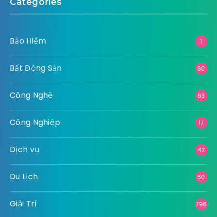
Categories
Bảo Hiểm
1
Bất Động Sản
60
Công Nghệ
63
Công Nghiệp
17
Dịch vụ
42
Du Lịch
60
Giải Trí
796