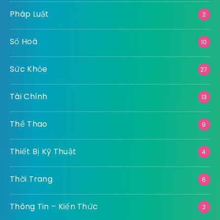
Pháp Luật
2
Số Hoá
10
Sức Khỏe
27
Tài Chính
13
Thể Thao
9
Thiết Bị Kỹ Thuật
4
Thời Trang
6
Thông Tin – Kiến Thức
2