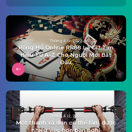
Tháng 4 10, 2022
Rồng Hổ Online RR88 Là Gì? Tìm
Hiểu Từ A–Z Cho Người Mới Bắt
Đầu
Tháng 4 12, 2022
Một thanh xà đơn có thể làm được
nhiều việc hơn bạn nghĩ