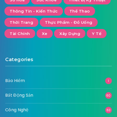
Ý nghĩa tâm linh của bàn thờ Phật trong gia
đình
Tháng 7 20, 2024
Combo Nội Thất Phòng Ngủ Tại Fi Concept:
Tạo Dựng Không Gian Nghỉ Ngơi Hoàn Hảo
Tháng 7 20, 2024
Thiết Kế Thi Công Nội Thất Biệt Thự: Hướng
Dẫn Chi Tiết Từ A Đến Z
Tháng 6 15, 2024
Giá Cả Và Chi Phí Lắp Đặt Sàn Nhựa Giả Gỗ:
Cập Nhật Mới Nhất 2024
Tag Cloud