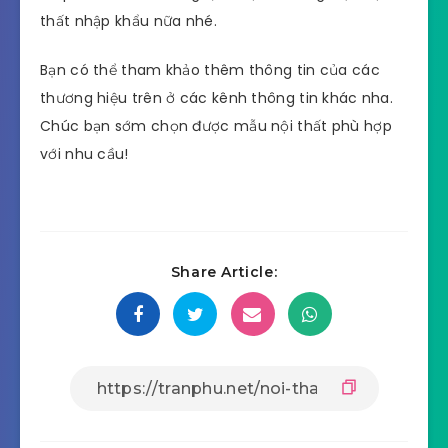
Là một chuỗi cung ứng chuyên cung cấp nội thất
nhập khẩu cao cấp từ các nước như Hàn Quốc,
Nhật Bản và thị trường Châu Âu đảm bảo chất
lượng sản phẩm và mẫu mã.
Công ty Nội thất Hoàn Mỹ:
Đi theo phong
cách sang trọng, tinh tế và đẳng cấp quốc tế.
Những món nội thất nhập khẩu tại đây đều được
khách hàng đánh giá rất cao từ mẫu mã cho đến
chất lượng. Đây là địa điểm cung cấp nội thất cho
giới thượng lưu, chủ yếu nhập khẩu từ thị trường
Châu Âu với những mẫu thiết kế tinh xảo, độc lạ
và vô cùng bắt mắt.