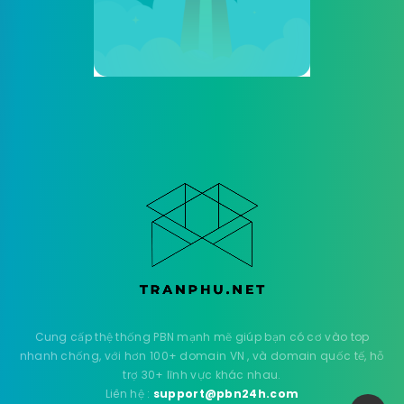
Thời Trang
6
Thông Tin – Kiến Thức
2
Thực Phẩm – Đồ Uống
6
Xây Dựng
9
Xe
9
Y Tế
10
Advertising