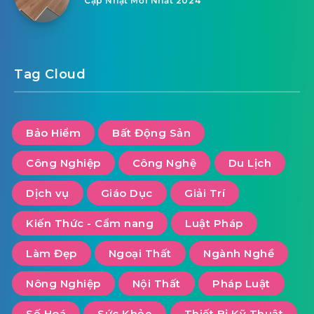
Tháng 9 9, 2022
NHỮNG YẾU TỐ QUYẾT ĐỊNH MỘT
BỘ ÁO ĐỒNG PHỤC BÓNG ĐÁ
CHUYÊN NGHIỆP
Related Articles
Tháng 5 19, 2026
Bảo hành bếp từ Bosch: Kinh nghiệm thực tế
sau vài lần “toát mồ hôi” vì bếp báo lỗi
Tháng 12 10, 2025