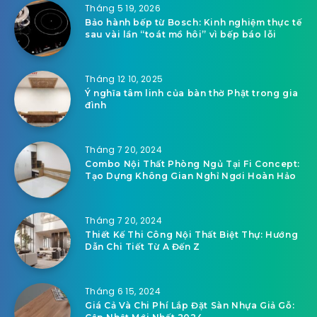
admin
Tháng 9 4, 2022
MỘT SỐ THÔNG TIN VỀ HỆ
THỐNG ĐIỀU HOÀ TRUNG TÂM
BẠN CÓ THỂ QUAN TÂM