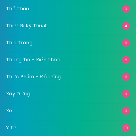
Du Lịch
60
Giải Trí
796
Giáo Dục
9
Kiến Thức – Cẩm nang
7
Làm Đẹp
8
Luật Pháp
9
Ngành Nghề
2
Ngoại Thất
9