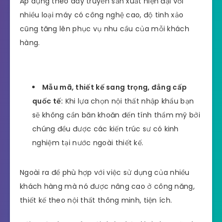
Nguồn gốc rõ ràng:
Các sản phẩm nội thất
nhập khẩu rất được đề cao ở nguồn gốc, xuất
xứ cũng như các nguyên liệu sản xuất.
Hầu hết chúng sẽ có giấy nhập khẩu từ đơn vị
phân phối tại thị trường nước ngoài và được đảm
bảo chất lượng lâu dài.
Hàng nội thất nhập khẩu sẽ có tuổi thọ cao hơn và
được làm từ những nguồn nhiên liệu cao cấp như
đá, gỗ tự nhiên,…
Áp dụng theo dây truyền sản xuất hiện đại với
nhiều loại máy có công nghệ cao, độ tinh xảo
cũng tăng lên phục vụ nhu cầu của mỗi khách