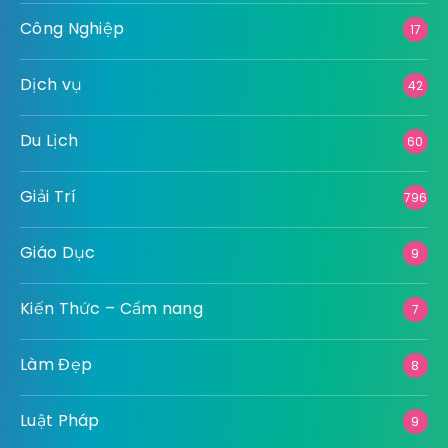
Bảo Hiểm
Bất Động Sản
Công Nghiệp
Công Nghệ
Du Lịch
Dịch vụ
Giáo Dục
Giải Trí
Kiến Thức - Cẩm nang
Luật Pháp
Làm Đẹp
Ngoại Thất
Ngành Nghề
Nông Nghiệp
Nội Thất
Pháp Luật
Số Hoá
Sức Khỏe
Thiết Bị Kỹ Thuật
Thông Tin - Kiến Thức
Thể Thao
Thời Trang
Thực Phẩm - Đồ Uống