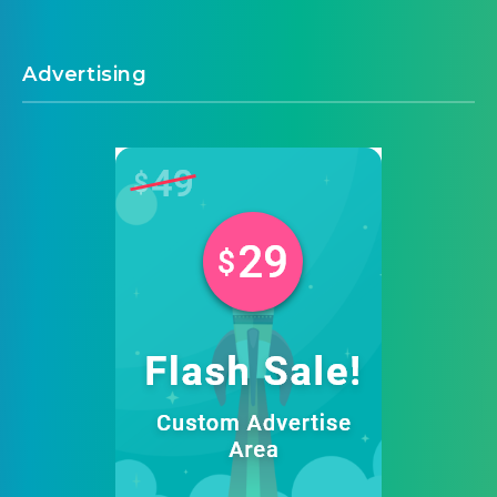
Nội Thất
44
Nông Nghiệp
3
Pháp Luật
2
Số Hoá
10
Sức Khỏe
27
Tài Chính
13
Thể Thao
9
Thiết Bị Kỹ Thuật
4