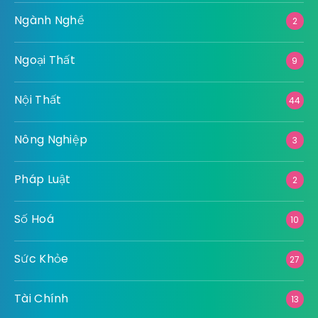
Tài Chính
Xe
Xây Dựng
Y Tế
Categories
Bảo Hiểm
1
Bất Động Sản
60
Công Nghệ
63
Công Nghiệp
17
Dịch vụ
42