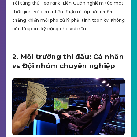
Tôi từng thử “leo rank” Liên Quân nghiêm túc một
thời gian, và cảm nhận được rõ:
áp lực chiến
thắng
khiến mỗi pha xử lý phải tính toán kỹ. Không
còn là spam kỹ năng cho vui nữa.
2. Môi trường thi đấu: Cá nhân
vs Đội nhóm chuyên nghiệp