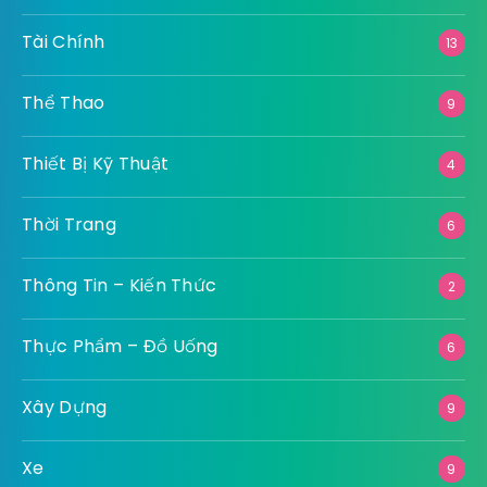
Tài Chính
13
Thể Thao
9
Thiết Bị Kỹ Thuật
4
Thời Trang
6
Thông Tin – Kiến Thức
2
Thực Phẩm – Đồ Uống
6
Xây Dựng
9
Xe
9