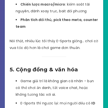
Chiến lược macro/micro
: kiểm soát tài
nguyên, đánh xoay trục, bait đối phương
Phân tích đối thủ, pick theo meta, counter
team
Nói thật, nhiều lúc tôi thấy E-Sports giống… chơi cờ
vua tốc độ hơn là chơi game đơn thuần.
5. Cộng đồng & văn hóa
Game giải trí là không gian cá nhân – bạn
có thể chơi ẩn danh, tắt voice chat, hoặc
không tương tác với ai.
E-Sports thì ngược lại: mọi người đều có
ID