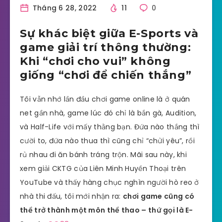
Tháng 6 28, 2022
11
0
Sự khác biệt giữa E-Sports và
game giải trí thông thường:
Khi “chơi cho vui” không
giống “chơi để chiến thắng”
Tôi vẫn nhớ lần đầu chơi game online là ở quán
net gần nhà, game lúc đó chỉ là bắn gà, Audition,
và Half-Life với mấy thằng bạn. Đứa nào thắng thì
cười to, đứa nào thua thì cũng chỉ “chửi yêu”, rồi
rủ nhau đi ăn bánh tráng trộn. Mãi sau này, khi
xem giải CKTG của Liên Minh Huyền Thoại trên
YouTube và thấy hàng chục nghìn người hò reo ở
nhà thi đấu, tôi mới nhận ra:
chơi game cũng có
thể trở thành một môn thể thao – thứ gọi là E-