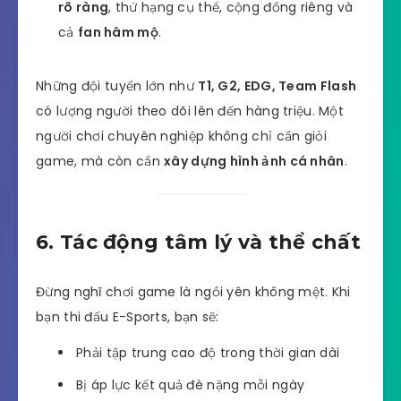
rõ ràng
, thứ hạng cụ thể, cộng đồng riêng và
cả
fan hâm mộ
.
Những đội tuyển lớn như
T1, G2, EDG, Team Flash
có lượng người theo dõi lên đến hàng triệu. Một
người chơi chuyên nghiệp không chỉ cần giỏi
game, mà còn cần
xây dựng hình ảnh cá nhân
.
6. Tác động tâm lý và thể chất
Đừng nghĩ chơi game là ngồi yên không mệt. Khi
bạn thi đấu E-Sports, bạn sẽ:
Phải tập trung cao độ trong thời gian dài
Bị áp lực kết quả đè nặng mỗi ngày