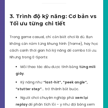
3. Trình độ kỹ năng: Cơ bản vs
Tối ưu từng chi tiết
Trong game casual, chỉ cần biết chơi là đủ. Bạn
không cần nắm từng khung hình (frame), hay học
cách canh thời gian hồi kỹ năng để combo tối ưu.
Nhưng trong E-Sports:
Mỗi thao tác đều được tính bằng
từng mili
giây
.
Kỹ năng như
“last-hit”, “peek angle”,
“stutter step”
… trở thành bắt buộc.
Người chơi chuyên nghiệp phải
xem lại
replay
để phân tích lỗi – y như đội bóng xem