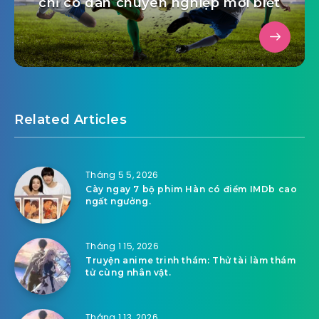
chỉ có dân chuyên nghiệp mới biết
Related Articles
Tháng 5 5, 2026
Cày ngay 7 bộ phim Hàn có điểm IMDb cao
ngất ngưởng.
Tháng 1 15, 2026
Truyện anime trinh thám: Thử tài làm thám
tử cùng nhân vật.
Tháng 1 13, 2026