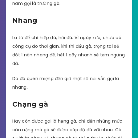
nam gọi là trường gà.
Nhang
Là từ để chỉ hiệp đá, hồi đá. Vì ngày xưa, chưa có
công cụ đo thời gian, khi thi đấu gà, trọng tài sẽ
đốt 1 nén nhang để, hết 1 cây nhanh sẽ tạm ngưng
đá.
Do đó quen miệng đến giờ một số nơi vẫn gọi là
nhang.
Chạng gà
Hay còn được gọi là hạng gà, chỉ đến những mức
cân nặng mà gà sẽ được cáp độ đá với nhau. Có