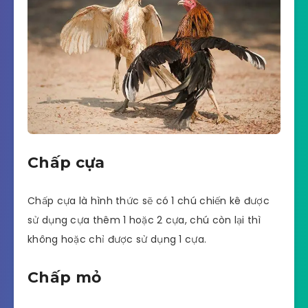
Chấp cựa
Chấp cựa là hình thức sẽ có 1 chú chiến kê được
sử dụng cựa thêm 1 hoặc 2 cựa, chú còn lại thì
không hoặc chỉ được sử dụng 1 cựa.
Chấp mỏ