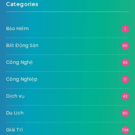
Categories
Bảo Hiểm
1
Bất Động Sản
60
Công Nghệ
63
Công Nghiệp
17
Dịch vụ
42
Du Lịch
60
Giải Trí
796