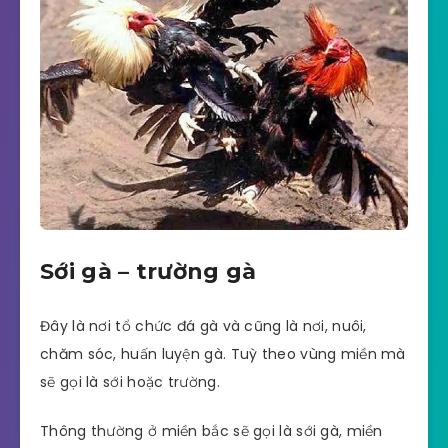
Sới gà – trường gà
Đây là nơi tổ chức đá gà và cũng là nơi, nuôi,
chăm sóc, huấn luyện gà. Tuỳ theo vùng miền mà
sẽ gọi là sới hoặc trường.
Thông thường ở miền bắc sẽ gọi là sới gà, miền