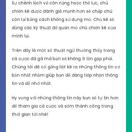
Sự chênh lệch về cân nặng hoặc thể lực, chú
chiến kê được đánh giá mạnh hơn sẽ chấp chú
còn lại bằng cách không sử dụng mỏ. Chủ kê sẽ
dùng các kỹ thuật để quấn mỏ chú chiến kê của
mình lại.
Trên đây là một số thuật ngữ thường thấy trong
cá cược đá gà mà bạn sẽ không ít lần gặp phải.
Chúng tôi đã cố gắng liệt kê ra những thông tin cơ
bản nhất nhằm giúp bạn dễ dàng tiếp nhận thông
tin và dễ nhớ nhất.
Hy vọng với những thông tin này bạn sẽ tự tin hơn
để tham gia cá cược và sớm thành công trong
thời gian tới nhé!