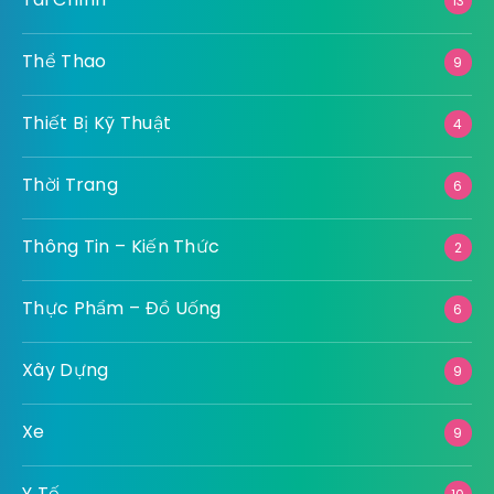
13
Thể Thao
9
Thiết Bị Kỹ Thuật
4
Thời Trang
6
Thông Tin – Kiến Thức
2
Thực Phẩm – Đồ Uống
6
Xây Dựng
9
Xe
9
Y Tế