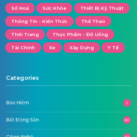
Số Hoá
Sức Khỏe
Thiết Bị Kỹ Thuật
Thông Tin - Kiến Thức
Thể Thao
Thời Trang
Thực Phẩm - Đồ Uống
Tài Chính
Xe
Xây Dựng
Y Tế
Categories
Bảo Hiểm
1
Bất Động Sản
60
Công Nghệ