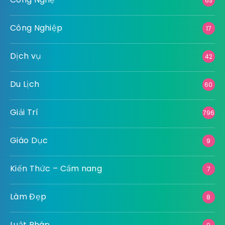
63
Công Nghiệp
17
Dịch vụ
42
Du Lịch
60
Giải Trí
796
Giáo Dục
9
Kiến Thức – Cẩm nang
7
Làm Đẹp
8
Luật Pháp