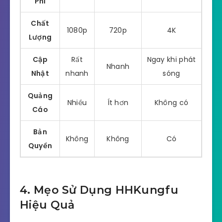
Phí
Chất
1080p
720p
4K
Lượng
Cập
Rất
Ngay khi phát
Nhanh
Nhật
nhanh
sóng
Quảng
Nhiều
Ít hơn
Không có
Cáo
Bản
Không
Không
Có
Quyền
4. Mẹo Sử Dụng HHKungfu
Hiệu Quả