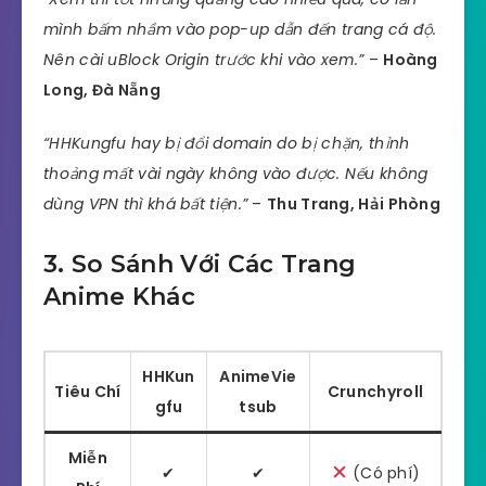
mình bấm nhầm vào pop-up dẫn đến trang cá độ.
Nên cài uBlock Origin trước khi vào xem.”
–
Hoàng
Long, Đà Nẵng
“HHKungfu hay bị đổi domain do bị chặn, thỉnh
thoảng mất vài ngày không vào được. Nếu không
dùng VPN thì khá bất tiện.”
–
Thu Trang, Hải Phòng
3. So Sánh Với Các Trang
Anime Khác
HHKun
AnimeVie
Tiêu Chí
Crunchyroll
gfu
tsub
Miễn
✔
✔
(Có phí)