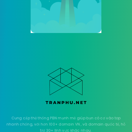
Cung cấp thệ thống PBN mạnh mẽ giúp bạn có cơ vào top
nhanh chống, với hơn 100+ domain VN , và domain quốc tế, hỗ
trợ 30+ lĩnh vực khác nhau.