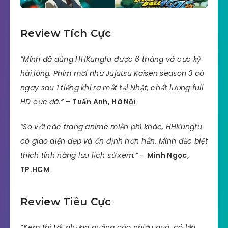
Review Tích Cực
“Mình đã dùng HHKungfu được 6 tháng và cực kỳ
hài lòng. Phim mới như Jujutsu Kaisen season 3 có
ngay sau 1 tiếng khi ra mắt tại Nhật, chất lượng full
HD cực đã.”
–
Tuấn Anh, Hà Nội
“So với các trang anime miễn phí khác, HHKungfu
có giao diện đẹp và ổn định hơn hẳn. Mình đặc biệt
thích tính năng lưu lịch sử xem.”
–
Minh Ngọc,
TP.HCM
Review Tiêu Cực
“Xem thì tốt nhưng quảng cáo nhiều quá, có lần