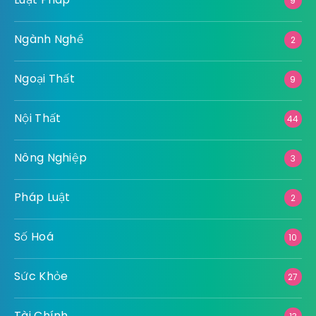
9
Ngành Nghề
2
Ngoại Thất
9
Nội Thất
44
Nông Nghiệp
3
Pháp Luật
2
Số Hoá
10
Sức Khỏe
27
Tài Chính