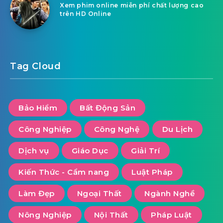
Xem phim online miễn phí chất lượng cao
trên HD Online
Tag Cloud
Bảo Hiểm
Bất Động Sản
Công Nghiệp
Công Nghệ
Du Lịch
Dịch vụ
Giáo Dục
Giải Trí
Kiến Thức - Cẩm nang
Luật Pháp
Làm Đẹp
Ngoại Thất
Ngành Nghề
Nông Nghiệp
Nội Thất
Pháp Luật