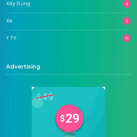
Xây Dựng
9
Xe
9
Y Tế
10
Advertising