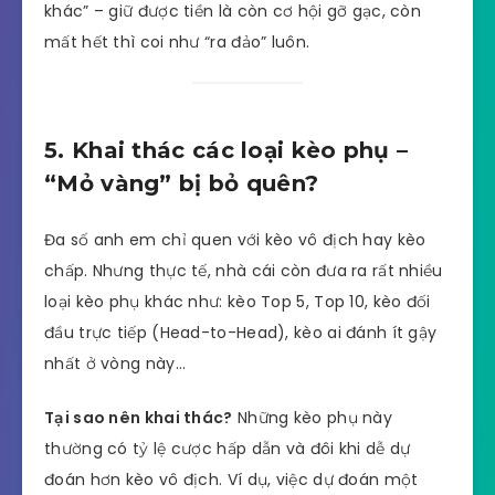
khác” – giữ được tiền là còn cơ hội gỡ gạc, còn
mất hết thì coi như “ra đảo” luôn.
5. Khai thác các loại kèo phụ –
“Mỏ vàng” bị bỏ quên?
Đa số anh em chỉ quen với kèo vô địch hay kèo
chấp. Nhưng thực tế, nhà cái còn đưa ra rất nhiều
loại kèo phụ khác như: kèo Top 5, Top 10, kèo đối
đầu trực tiếp (Head-to-Head), kèo ai đánh ít gậy
nhất ở vòng này…
Tại sao nên khai thác?
Những kèo phụ này
thường có tỷ lệ cược hấp dẫn và đôi khi dễ dự
đoán hơn kèo vô địch. Ví dụ, việc dự đoán một