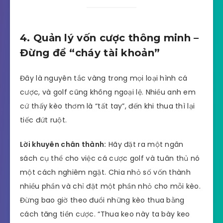
4. Quản lý vốn cược thông minh –
Đừng để “cháy tài khoản”
Đây là nguyên tắc vàng trong mọi loại hình cá
cược, và golf cũng không ngoại lệ. Nhiều anh em
cứ thấy kèo thơm là “tất tay”, đến khi thua thì lại
tiếc đứt ruột.
Lời khuyên chân thành:
Hãy đặt ra một ngân
sách cụ thể cho việc cá cược golf và tuân thủ nó
một cách nghiêm ngặt. Chia nhỏ số vốn thành
nhiều phần và chỉ đặt một phần nhỏ cho mỗi kèo.
Đừng bao giờ theo đuổi những kèo thua bằng
cách tăng tiền cược. “Thua keo này ta bày keo