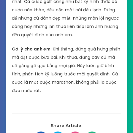
nhất. Cá cược golf cũng như bất kỳ hình thức cá
cược nào khác, đều cần một cái đầu lạnh. Đừng
để những cú đánh đẹp mắt, những màn lội ngược
dòng hay những lần thua liên tiếp làm ảnh hưởng
đến quyết định của anh em.
Gợi ý cho anh em:
Khi thắng, đừng quá hưng phấn
mà đặt cược bừa bãi. Khi thua, đừng cay cú mà
cố gắng gỡ gạc bằng mọi giá. Hãy luôn giữ bình
tĩnh, phân tích kỹ lưỡng trước mỗi quyết định. Cá
cược là một cuộc marathon, không phải là cuộc
đua nước rút.
Share Article: