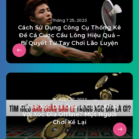
Tháng 7 25, 2023
Cách Sử Dụng Công Cụ Thống Kê
Để Cá Cược Cầu Lông Hiệu Quả –
Bí Quyết Từ Tay Chơi Lão Luyện
Tháng 7 27, 2023
Game Xóc Dĩa Online Có Gì Khác
Với Xóc Đĩa Offline? Một Người
Chơi Kể Lại