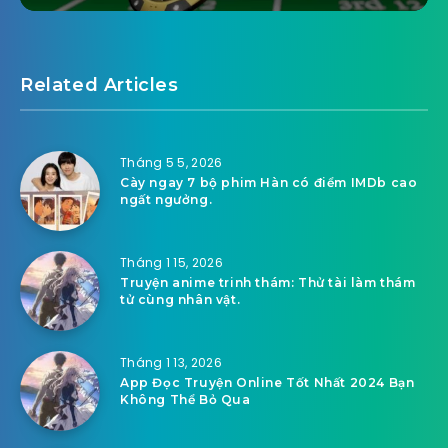
Related Articles
Tháng 5 5, 2026
Cày ngay 7 bộ phim Hàn có điểm IMDb cao
ngất ngưởng.
Tháng 1 15, 2026
Truyện anime trinh thám: Thử tài làm thám
tử cùng nhân vật.
Tháng 1 13, 2026
App Đọc Truyện Online Tốt Nhất 2024 Bạn
Không Thể Bỏ Qua