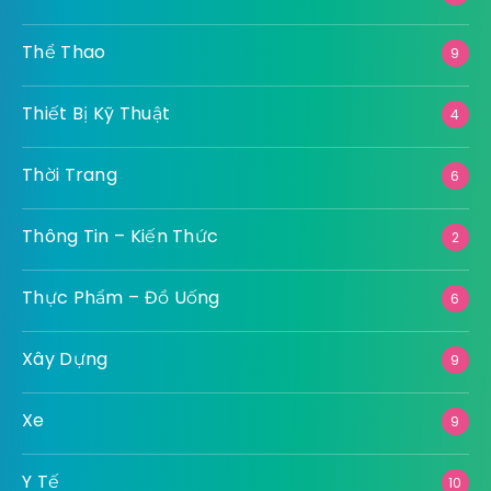
Thể Thao
9
Thiết Bị Kỹ Thuật
4
Thời Trang
6
Thông Tin – Kiến Thức
2
Thực Phẩm – Đồ Uống
6
Xây Dựng
9
Xe
9
Y Tế
10