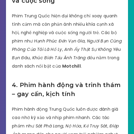
và cuộc sống
Phim Trung Quốc hiện đại không chỉ xoay quanh
tình cảm mà còn phản ánh nhiều khía cạnh xã
hội, nghề nghiệp và cuộc sống người trẻ. Các bộ
phim như
Hạnh Phúc Đến Vạn Gia
,
Người Bạn Cùng
Phòng Của Tôi Là Hồ Ly
,
Anh Ấy Thật Sự Không Yêu
Bạn Đâu
,
Khúc Biến Tấu Ánh Trăng
đều nằm trong
danh sách nổi bật của
Motchill
.
4. Phim hành động và trinh thám
– gay cấn, kịch tính
Phim hành động Trung Quốc luôn được đánh giá
cao nhờ kỹ xảo và nhịp phim nhanh. Các tác
phẩm như
Sát Phá Lang
,
Nộ Hỏa
,
Kẻ Truy Sát
,
Điệp