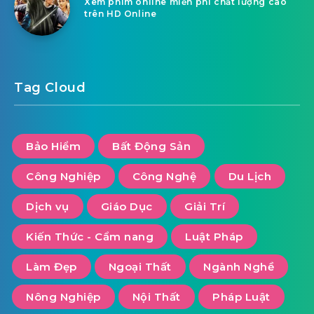
Xem phim online miễn phí chất lượng cao
trên HD Online
Tag Cloud
Bảo Hiểm
Bất Động Sản
Công Nghiệp
Công Nghệ
Du Lịch
Dịch vụ
Giáo Dục
Giải Trí
Kiến Thức - Cẩm nang
Luật Pháp
Làm Đẹp
Ngoại Thất
Ngành Nghề
Nông Nghiệp
Nội Thất
Pháp Luật