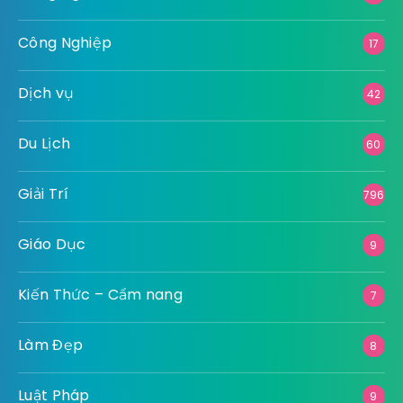
Công Nghiệp
17
Dịch vụ
42
Du Lịch
60
Giải Trí
796
Giáo Dục
9
Kiến Thức – Cẩm nang
7
Làm Đẹp
8
Luật Pháp
9