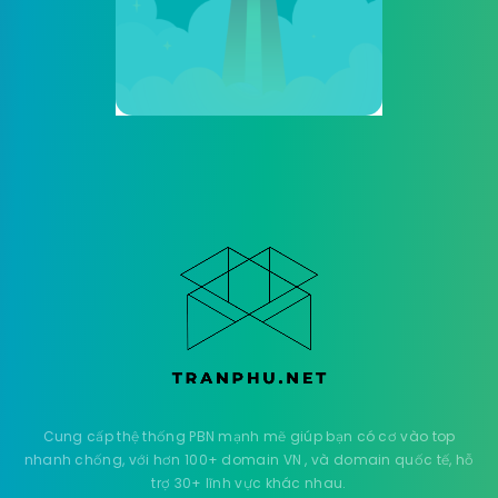
Cung cấp thệ thống PBN mạnh mẽ giúp bạn có cơ vào top
nhanh chống, với hơn 100+ domain VN , và domain quốc tế, hỗ
trợ 30+ lĩnh vực khác nhau.