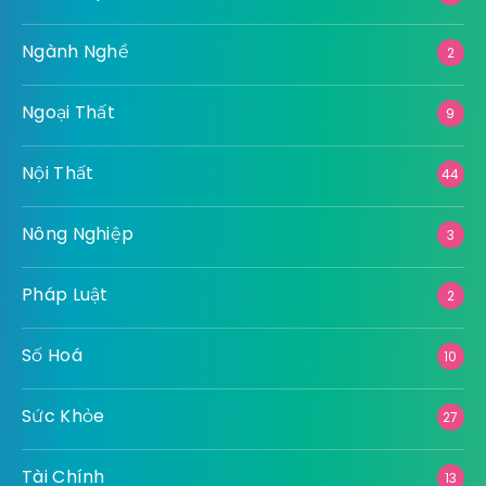
Ngành Nghề
2
Ngoại Thất
9
Nội Thất
44
Nông Nghiệp
3
Pháp Luật
2
Số Hoá
10
Sức Khỏe
27
Tài Chính
13