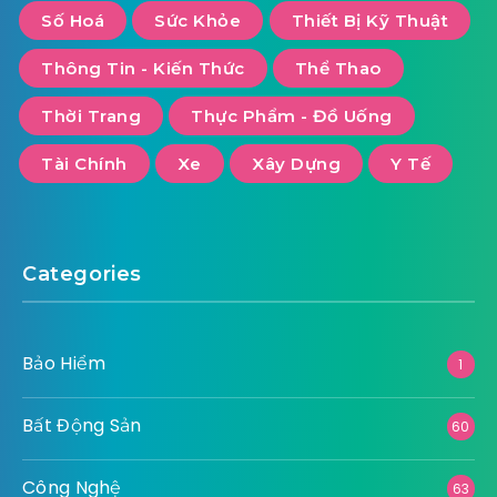
Số Hoá
Sức Khỏe
Thiết Bị Kỹ Thuật
Thông Tin - Kiến Thức
Thể Thao
Thời Trang
Thực Phẩm - Đồ Uống
Tài Chính
Xe
Xây Dựng
Y Tế
Categories
Bảo Hiểm
1
Bất Động Sản
60
Công Nghệ
63