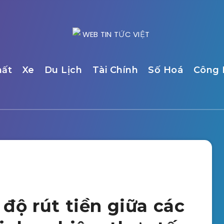
hất
Xe
Du Lịch
Tài Chính
Số Hoá
Công 
 độ rút tiền giữa các