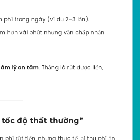
ễn phí trong ngày (ví dụ 2–3 lần).
ậm hơn vài phút nhưng vẫn chấp nhận
tâm lý an tâm
. Thắng là rút được liền,
tốc độ thất thường”
hí rút tiền, nhưng thực tế lại thu phí ẩn