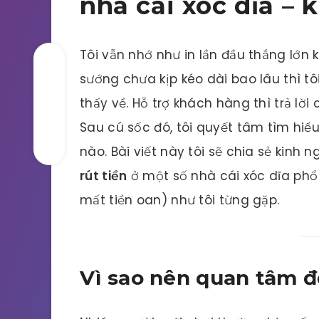
nhà cái xóc dĩa – 
Tôi vẫn nhớ như in lần đầu thắng lớn 
sướng chưa kịp kéo dài bao lâu thì tô
thấy về. Hỗ trợ khách hàng thì trả lời 
Sau cú sốc đó, tôi quyết tâm tìm hiểu
nào. Bài viết này tôi sẽ chia sẻ kinh
rút tiền
ở một số nhà cái xóc dĩa phổ
mất tiền oan) như tôi từng gặp.
Vì sao nên quan tâm đế