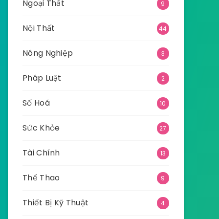
Ngoại Thất
9
Nội Thất
44
Nông Nghiệp
3
Pháp Luật
2
Số Hoá
10
Sức Khỏe
27
Tài Chính
13
Thể Thao
9
Thiết Bị Kỹ Thuật
4