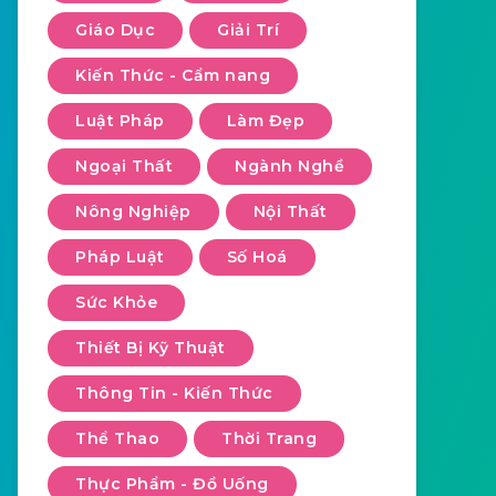
Giáo Dục
Giải Trí
Kiến Thức - Cẩm nang
Luật Pháp
Làm Đẹp
Ngoại Thất
Ngành Nghề
Nông Nghiệp
Nội Thất
Pháp Luật
Số Hoá
Sức Khỏe
Thiết Bị Kỹ Thuật
Thông Tin - Kiến Thức
Thể Thao
Thời Trang
Thực Phẩm - Đồ Uống