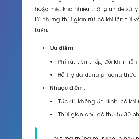
hoặc mất khá nhiều thời gian để xử lý 
1% nhưng thời gian rút có khi lên tới 
tuần.
Ưu điểm:
Phí rút tiền thấp, đôi khi miễ
Hỗ trợ đa dạng phương thức: 
Nhược điểm:
Tốc độ không ổn định, có khi
Thời gian chờ có thể từ 30 ph
Tôi từng thắng một khoản nhỏ 