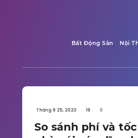
Bất Động Sản
Nội T
Tháng 9 25, 2023
19
0
Giải Trí
So sánh phí và tốc