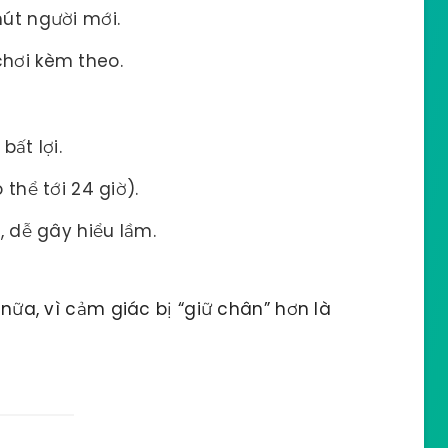
út người mới.
chơi kèm theo.
bất lợi.
 thể tới 24 giờ).
, dễ gây hiểu lầm.
ữa, vì cảm giác bị “giữ chân” hơn là