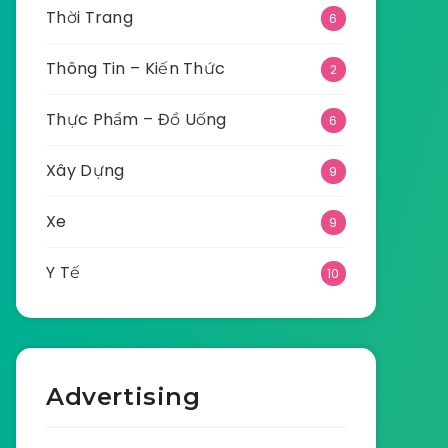
Thời Trang
6
Thông Tin – Kiến Thức
2
Thực Phẩm – Đồ Uống
6
Xây Dựng
9
Xe
9
Y Tế
10
Advertising