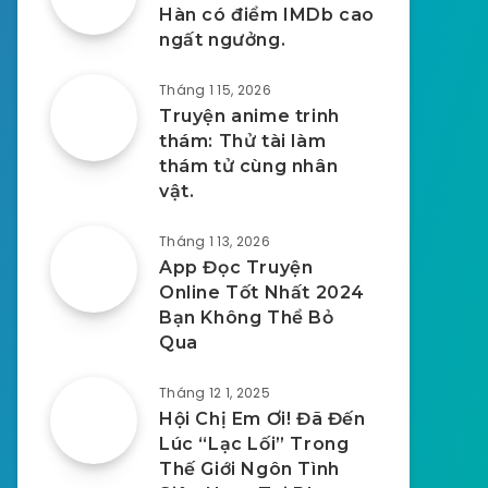
Hàn có điểm IMDb cao
ngất ngưởng.
Tháng 1 15, 2026
Truyện anime trinh
thám: Thử tài làm
thám tử cùng nhân
vật.
Tháng 1 13, 2026
App Đọc Truyện
Online Tốt Nhất 2024
Bạn Không Thể Bỏ
Qua
Tháng 12 1, 2025
Hội Chị Em Ơi! Đã Đến
Lúc “Lạc Lối” Trong
Thế Giới Ngôn Tình