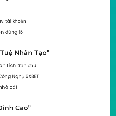
y tài khoản
ên dừng lỗ
 Tuệ Nhân Tạo”
ân tích trận đấu
 Công Nghệ 8XBET
 nhà cái
Đỉnh Cao”