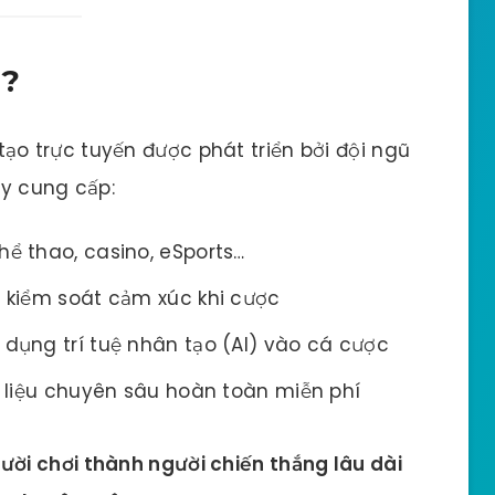
ì?
ạo trực tuyến được phát triển bởi đội ngũ
ây cung cấp:
hể thao, casino, eSports…
, kiểm soát cảm xúc khi cược
 dụng trí tuệ nhân tạo (AI) vào cá cược
ài liệu chuyên sâu hoàn toàn miễn phí
ười chơi thành người chiến thắng lâu dài