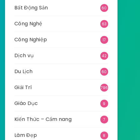
Bất Động Sản
60
Công Nghệ
63
Công Nghiệp
17
Dịch vụ
42
Du Lịch
60
Giải Trí
796
Giáo Dục
9
Kiến Thức – Cẩm nang
7
Làm Đẹp
8