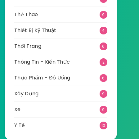
Thể Thao
9
Thiết Bị Kỹ Thuật
4
Thời Trang
6
Thông Tin – Kiến Thức
2
Thực Phẩm – Đồ Uống
6
Xây Dựng
9
Xe
9
Y Tế
10