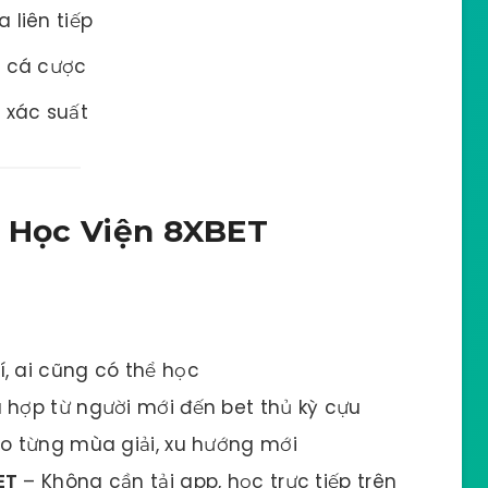
 liên tiếp
g cá cược
 xác suất
a Học Viện 8XBET
, ai cũng có thể học
 hợp từ người mới đến bet thủ kỳ cựu
o từng mùa giải, xu hướng mới
ET
– Không cần tải app, học trực tiếp trên