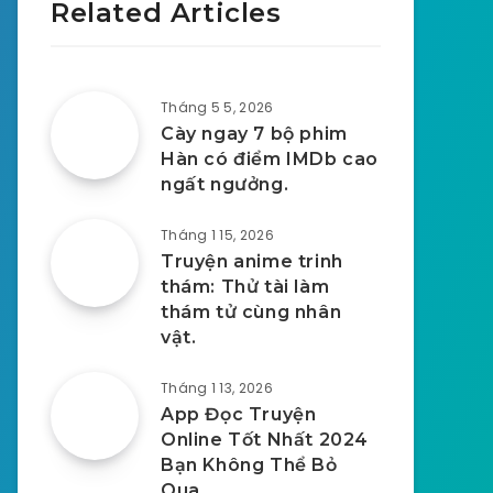
Related Articles
Tháng 5 5, 2026
Cày ngay 7 bộ phim
Hàn có điểm IMDb cao
ngất ngưởng.
Tháng 1 15, 2026
Truyện anime trinh
thám: Thử tài làm
thám tử cùng nhân
vật.
Tháng 1 13, 2026
App Đọc Truyện
Online Tốt Nhất 2024
Bạn Không Thể Bỏ
Qua