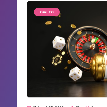
Giải Trí