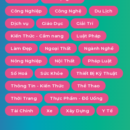
Công Nghiệp
Công Nghệ
Du Lịch
Dịch vụ
Giáo Dục
Giải Trí
Kiến Thức - Cẩm nang
Luật Pháp
Làm Đẹp
Ngoại Thất
Ngành Nghề
Nông Nghiệp
Nội Thất
Pháp Luật
Số Hoá
Sức Khỏe
Thiết Bị Kỹ Thuật
Thông Tin - Kiến Thức
Thể Thao
Thời Trang
Thực Phẩm - Đồ Uống
Tài Chính
Xe
Xây Dựng
Y Tế