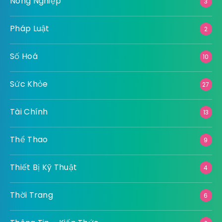
Nông Nghiệp
3
Pháp Luật
2
Số Hoá
10
Sức Khỏe
27
Tài Chính
13
Thể Thao
9
Thiết Bị Kỹ Thuật
4
Thời Trang
6