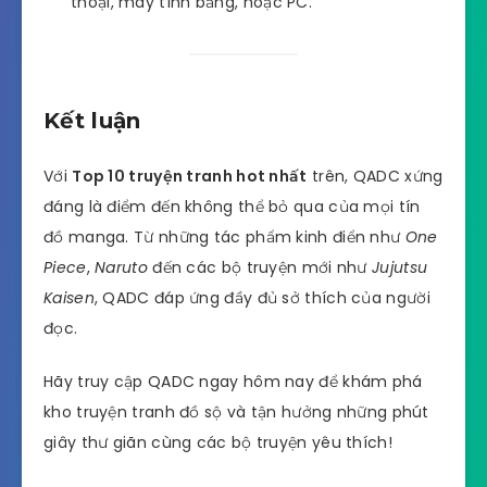
thoại, máy tính bảng, hoặc PC.
Kết luận
Với
Top 10 truyện tranh hot nhất
trên, QADC xứng
đáng là điểm đến không thể bỏ qua của mọi tín
đồ manga. Từ những tác phẩm kinh điển như
One
Piece
,
Naruto
đến các bộ truyện mới như
Jujutsu
Kaisen
, QADC đáp ứng đầy đủ sở thích của người
đọc.
Hãy truy cập QADC ngay hôm nay để khám phá
kho truyện tranh đồ sộ và tận hưởng những phút
giây thư giãn cùng các bộ truyện yêu thích!