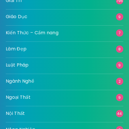
Giải Trí
796
Giáo Dục
9
Kiến Thức – Cẩm nang
7
Làm Đẹp
8
Luật Pháp
9
Ngành Nghề
2
Ngoại Thất
9
Nội Thất
44