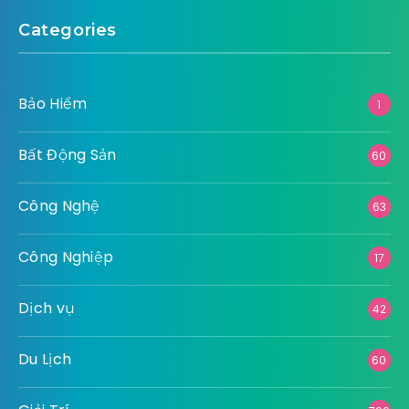
Categories
Bảo Hiểm
1
Bất Động Sản
60
Công Nghệ
63
Công Nghiệp
17
Dịch vụ
42
Du Lịch
60