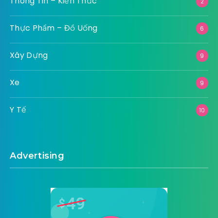
Thông Tin – Kiến Thức
2
Thực Phẩm – Đồ Uống
6
Xây Dựng
9
Xe
9
Y Tế
10
Advertising