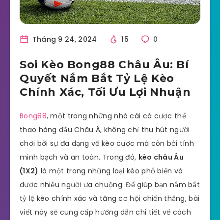
Tháng 9 24, 2024
15
0
Soi Kèo Bong88 Châu Âu: Bí
Quyết Nắm Bắt Tỷ Lệ Kèo
Chính Xác, Tối Ưu Lợi Nhuận
Bong88
, một trong những nhà cái cá cược thể
thao hàng đầu Châu Á, không chỉ thu hút người
chơi bởi sự đa dạng về kèo cược mà còn bởi tính
minh bạch và an toàn. Trong đó,
kèo châu Âu
(1X2)
là một trong những loại kèo phổ biến và
được nhiều người ưa chuộng. Để giúp bạn nắm bắt
tỷ lệ kèo chính xác và tăng cơ hội chiến thắng, bài
viết này sẽ cung cấp hướng dẫn chi tiết về cách