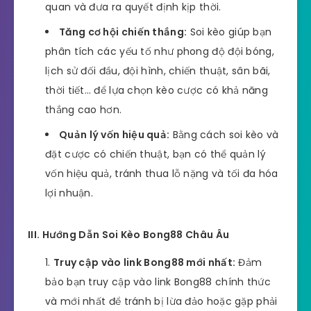
quan và đưa ra quyết định kịp thời.
Tăng cơ hội chiến thắng:
Soi kèo giúp bạn
phân tích các yếu tố như phong độ đội bóng,
lịch sử đối đầu, đội hình, chiến thuật, sân bãi,
thời tiết… để lựa chọn kèo cược có khả năng
thắng cao hơn.
Quản lý vốn hiệu quả:
Bằng cách soi kèo và
đặt cược có chiến thuật, bạn có thể quản lý
vốn hiệu quả, tránh thua lỗ nặng và tối đa hóa
lợi nhuận.
III. Hướng Dẫn Soi Kèo Bong88 Châu Âu
Truy cập vào link Bong88 mới nhất:
Đảm
bảo bạn truy cập vào link Bong88 chính thức
và mới nhất để tránh bị lừa đảo hoặc gặp phải