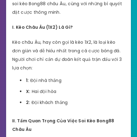
soi kèo Bong88 châu Âu, cùng với những bí quyết
đặt cược thông minh.
I. Kèo Châu Âu (1X2) Là Gì?
Kèo châu Âu, hay còn gọi là kèo 1X2, là loại kèo
đơn giản và dễ hiểu nhất trong cá cược bóng đá.
Người chơi chỉ cần dự đoán kết quả trận đấu với 3
lựa chọn:
1:
Đội nhà thắng
X:
Hai đội hòa
2:
Đội khách thắng
II. Tầm Quan Trọng Của Việc Soi Kèo Bong88
Châu Âu