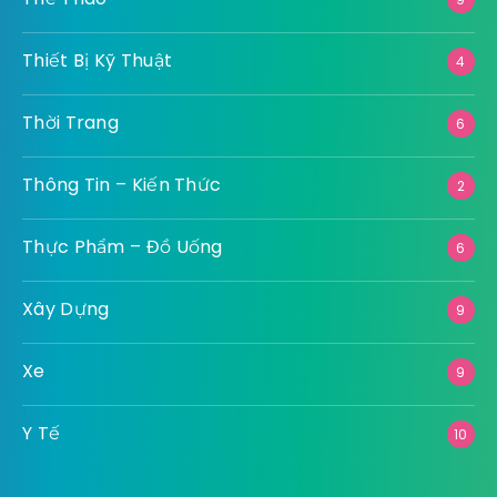
Thiết Bị Kỹ Thuật
4
Thời Trang
6
Thông Tin – Kiến Thức
2
Thực Phẩm – Đồ Uống
6
Xây Dựng
9
Xe
9
Y Tế
10