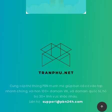
Cung cấp thệ thống PBN mạnh mẽ giúp bạn có cơ vào top
nhanh chống, với hơn 100+ domain VN , và domain quốc tế, hỗ
trợ 30+ lĩnh vực khác nhau.
Liên hệ :
support@pbn24h.com