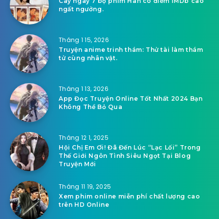
Cày ngay 7 bộ phim Hàn có điểm IMDb cao
ngất ngưởng.
Tháng 1 15, 2026
Truyện anime trinh thám: Thử tài làm thám
tử cùng nhân vật.
Tháng 1 13, 2026
App Đọc Truyện Online Tốt Nhất 2024 Bạn
Không Thể Bỏ Qua
Tháng 12 1, 2025
Hội Chị Em Ơi! Đã Đến Lúc “Lạc Lối” Trong
Thế Giới Ngôn Tình Siêu Ngọt Tại Blog
Truyện Mới
Tháng 11 19, 2025
Xem phim online miễn phí chất lượng cao
trên HD Online