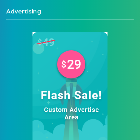
Advertising