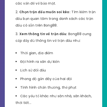
các vấn đề về bảo mật.
Chọn trận đấu muốn soi kèo:
Tìm kiếm trận
đấu bạn quan tâm trong danh sách các trận
đấu có sẵn trên Bong88.
Xem thông tin về trận đấu:
Bong88 cung
cấp đầy đủ thông tin về trận đấu như:
Thời gian, địa điểm
Đội hình ra sân dự kiến
Lịch sử đối đầu
Phong độ gần đây của hai đội
Tình hình chấn thương, thẻ phạt
Các yếu tố khác như sân nhà, sân khách,
thời tiết…