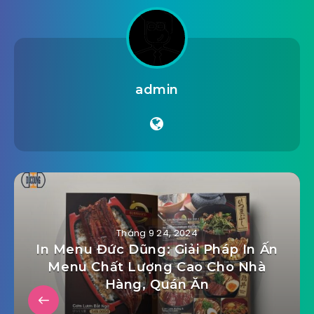
admin
Tháng 9 24, 2024
In Menu Đức Dũng: Giải Pháp In Ấn
Menu Chất Lượng Cao Cho Nhà
Hàng, Quán Ăn