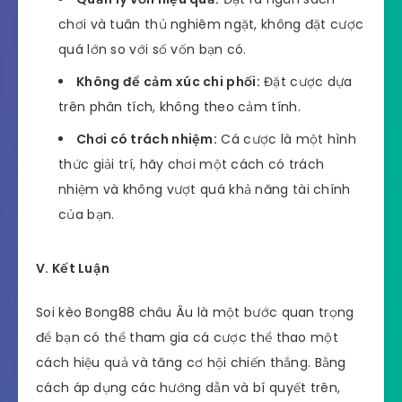
chơi và tuân thủ nghiêm ngặt, không đặt cược
quá lớn so với số vốn bạn có.
Không để cảm xúc chi phối:
Đặt cược dựa
trên phân tích, không theo cảm tính.
Chơi có trách nhiệm:
Cá cược là một hình
thức giải trí, hãy chơi một cách có trách
nhiệm và không vượt quá khả năng tài chính
của bạn.
V. Kết Luận
Soi kèo Bong88 châu Âu là một bước quan trọng
để bạn có thể tham gia cá cược thể thao một
cách hiệu quả và tăng cơ hội chiến thắng. Bằng
cách áp dụng các hướng dẫn và bí quyết trên,