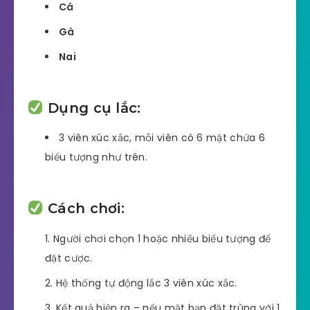
Cá
Gà
Nai
Dụng cụ lắc:
3 viên xúc xắc, mỗi viên có 6 mặt chứa 6
biểu tượng như trên.
Cách chơi:
Người chơi chọn 1 hoặc nhiều biểu tượng để
đặt cược.
Hệ thống tự động lắc 3 viên xúc xắc.
Kết quả hiện ra – nếu mặt bạn đặt trùng với 1,