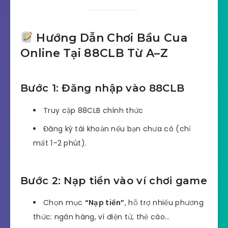
Hướng Dẫn Chơi Bầu Cua
Online Tại 88CLB Từ A–Z
Bước 1: Đăng nhập vào 88CLB
Truy cập 88CLB chính thức
Đăng ký tài khoản nếu bạn chưa có (chỉ
mất 1–2 phút).
Bước 2: Nạp tiền vào ví chơi game
Chọn mục
“Nạp tiền”
, hỗ trợ nhiều phương
thức: ngân hàng, ví điện tử, thẻ cào…