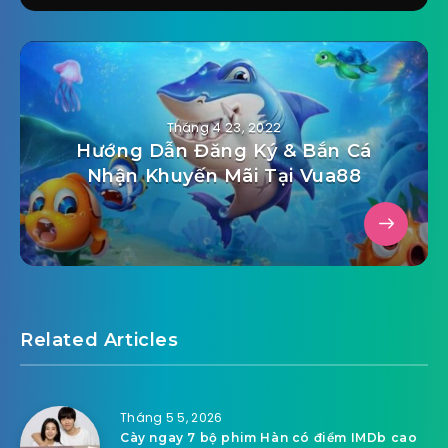
Tháng 4 23, 2022
Hướng Dẫn Đăng Ký & Bắn Cá
Nhận Khuyến Mãi Tại Vua88
Related Articles
Tháng 5 5, 2026
Cày ngay 7 bộ phim Hàn có điểm IMDb cao