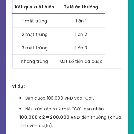
Kết quả xuất hiện
Tỷ lệ ăn thưởng
1 mặt trùng
1 ăn 1
2 mặt trùng
1 ăn 2
3 mặt trùng
1 ăn 3
Không trùng
Mất số tiền đã cược
Ví dụ:
Bạn cược 100.000 VND vào “Cá”.
Nếu xúc xắc ra 2 mặt “Cá”, bạn nhận
100.000 x 2 = 200.000 VND
tiền thưởng (chưa
tính vốn cược).