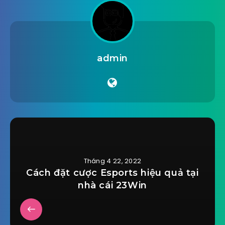
admin
Tháng 4 22, 2022
Cách đặt cược Esports hiệu quả tại
nhà cái 23Win