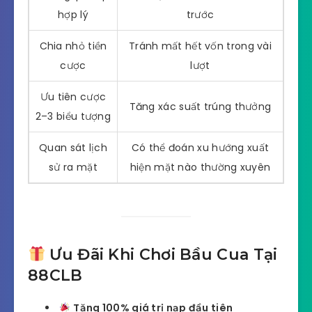
hợp lý
trước
Chia nhỏ tiền
Tránh mất hết vốn trong vài
cược
lượt
Ưu tiên cược
Tăng xác suất trúng thưởng
2–3 biểu tượng
Quan sát lịch
Có thể đoán xu hướng xuất
sử ra mặt
hiện mặt nào thường xuyên
Ưu Đãi Khi Chơi Bầu Cua Tại
88CLB
Tặng 100% giá trị nạp đầu tiên