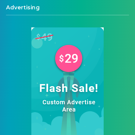
Advertising