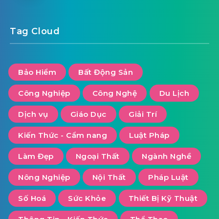
Tag Cloud
Bảo Hiểm
Bất Động Sản
Công Nghiệp
Công Nghệ
Du Lịch
Dịch vụ
Giáo Dục
Giải Trí
Kiến Thức - Cẩm nang
Luật Pháp
Làm Đẹp
Ngoại Thất
Ngành Nghề
Nông Nghiệp
Nội Thất
Pháp Luật
Số Hoá
Sức Khỏe
Thiết Bị Kỹ Thuật