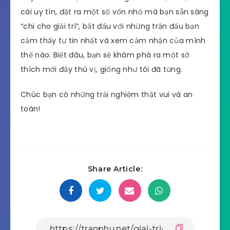
cái uy tín, đặt ra một số vốn nhỏ mà bạn sẵn sàng
“chi cho giải trí”, bắt đầu với những trận đấu bạn
cảm thấy tự tin nhất và xem cảm nhận của mình
thế nào. Biết đâu, bạn sẽ khám phá ra một sở
thích mới đầy thú vị, giống như tôi đã từng.
Chúc bạn có những trải nghiệm thật vui và an
toàn!
Share Article: