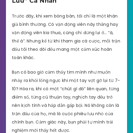
Lưu” Cá Nhân
Trước đây, khi xem bóng bàn, tôi chỉ là một khán
giả bình thường. Có vận động viên này thắng hay
vận động viên kia thua, cũng chỉ dừng lại ở… “à,
thế à”. Nhưng kể từ khi tham gia cá cược, mỗi trận
đấu tôi theo dõi đều mang một cảm xúc hoàn
toàn khác.
Bạn có bao giờ cảm thấy tim mình như muốn
nhảy ra khỏi lồng ngực khi một tay vợt gỡ lại từ 7-
10? Hóa ra, khi có một “chút gì đó” liên quan, từng
điểm số, từng cú thuận tay, nghịch tay đều trở
nên kịch tính và hấp dẫn gấp bội. Nó không còn là
trận đấu của họ, mà là cuộc phiêu lưu nhỏ của
chính bạn. Cảm giác này, bạn phải tự mình trải
nghiệm mới thấy hết được.