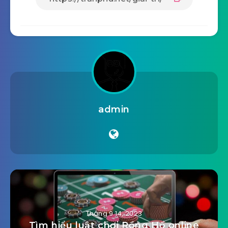
admin
Tháng 9 14, 2023
Tìm hiểu luật chơi Rồng Hổ online