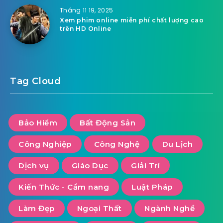
Tháng 11 19, 2025
Xem phim online miễn phí chất lượng cao
trên HD Online
Tag Cloud
Bảo Hiểm
Bất Động Sản
Công Nghiệp
Công Nghệ
Du Lịch
Dịch vụ
Giáo Dục
Giải Trí
Kiến Thức - Cẩm nang
Luật Pháp
Làm Đẹp
Ngoại Thất
Ngành Nghề