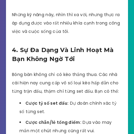
Những kỹ năng này, nhìn thì xa vời, nhưng thực ra
áp dụng được vào rất nhiều khía cạnh trong công
việc và cuộc sống của tôi.
4. Sự Đa Dạng Và Linh Hoạt Mà
Bạn Không Ngờ Tới
Bóng bàn không chỉ có kèo thắng thua. Các nhà
cái hiện nay cung cấp vô số loại kèo hấp dẫn cho
từng trận đấu, thậm chí từng set đấu. Bạn có thể:
Cược tỷ số set đấu:
Dự đoán chính xác tỷ
số từng set.
Cược chẵn/lẻ tổng điểm:
Dựa vào may
mắn một chút nhưng cũng rất vui.