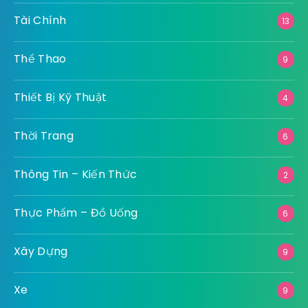
Tài Chính
13
Thể Thao
9
Thiết Bị Kỹ Thuật
4
Thời Trang
6
Thông Tin – Kiến Thức
2
Thực Phẩm – Đồ Uống
6
Xây Dựng
9
Xe
9