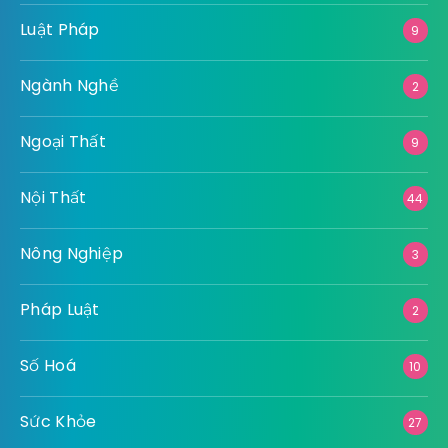
Luật Pháp
9
Ngành Nghề
2
Ngoại Thất
9
Nội Thất
44
Nông Nghiệp
3
Pháp Luật
2
Số Hoá
10
Sức Khỏe
27