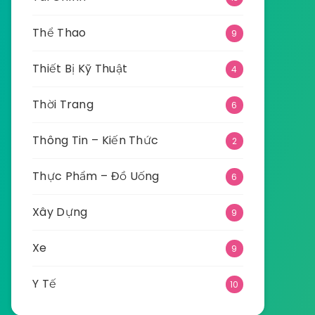
Thể Thao
9
Thiết Bị Kỹ Thuật
4
Thời Trang
6
Thông Tin – Kiến Thức
2
Thực Phẩm – Đồ Uống
6
Xây Dựng
9
Xe
9
Y Tế
10