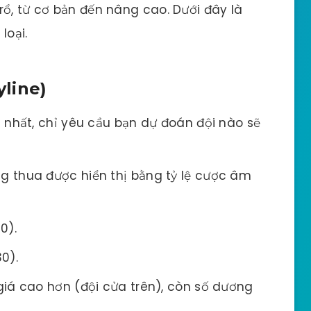
rổ, từ cơ bản đến nâng cao. Dưới đây là
loại.
line)
ản nhất, chỉ yêu cầu bạn dự đoán đội nào sẽ
ng thua được hiển thị bằng tỷ lệ cược âm
0).
0).
iá cao hơn (đội cửa trên), còn số dương