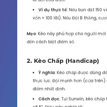
Ví dụ thực tế
: Nếu bạn đặt 150 v
vốn + 100 lãi). Nếu Đội B thắng, cư
Mẹo
: Kèo này phù hợp cho người mới
đến cách biệt điểm số.
2. Kèo Chấp (Handicap)
Ý nghĩa
: Kèo chấp được dùng để
thực lực. Đội mạnh hơn (cửa trên)
điểm nhất định.
Cách đọc
: Tại Sunwin, kèo chấp 