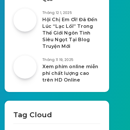
Tháng 12 1, 2025
Hội Chị Em Ơi! Đã Đến
Lúc “Lạc Lối” Trong
Thế Giới Ngôn Tình
Siêu Ngọt Tại Blog
Truyện Mới
Tháng 11 19, 2025
Xem phim online miễn
phí chất lượng cao
trên HD Online
Tag Cloud