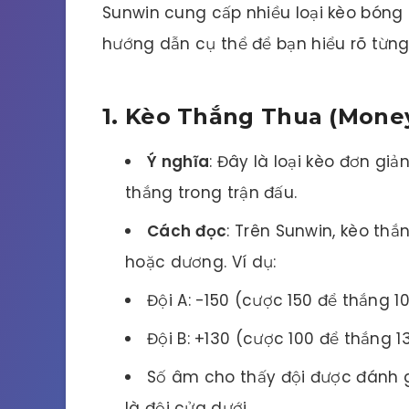
Sunwin cung cấp nhiều loại kèo bóng 
hướng dẫn cụ thể để bạn hiểu rõ từng 
1. Kèo Thắng Thua (Money
Ý nghĩa
: Đây là loại kèo đơn gi
thắng trong trận đấu.
Cách đọc
: Trên Sunwin, kèo thắ
hoặc dương. Ví dụ:
Đội A: -150 (cược 150 để thắng 10
Đội B: +130 (cược 100 để thắng 13
Số âm cho thấy đội được đánh g
là đội cửa dưới.