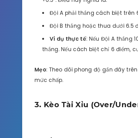
+6.5”. Điều này nghĩa là:
Đội A phải thắng cách biệt trên
Đội B thắng hoặc thua dưới 6.5 
Ví dụ thực tế
: Nếu Đội A thắng 
thắng. Nếu cách biệt chỉ 6 điểm, cư
Mẹo
: Theo dõi phong độ gần đây trê
mức chấp.
3. Kèo Tài Xỉu (Over/Unde