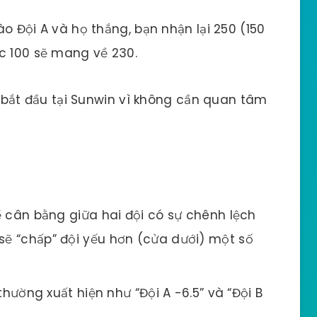
ào Đội A và họ thắng, bạn nhận lại 250 (150
ợc 100 sẽ mang về 230.
 bắt đầu tại Sunwin vì không cần quan tâm
 cân bằng giữa hai đội có sự chênh lệch
 sẽ “chấp” đội yếu hơn (cửa dưới) một số
thường xuất hiện như “Đội A -6.5” và “Đội B