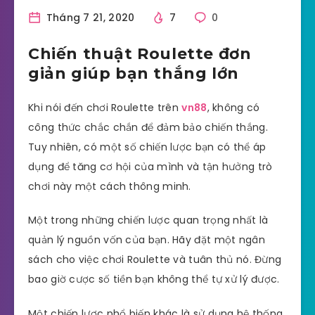
Tháng 7 21, 2020
7
0
Chiến thuật Roulette đơn
giản giúp bạn thắng lớn
Khi nói đến chơi Roulette trên
vn88
, không có
công thức chắc chắn để đảm bảo chiến thắng.
Tuy nhiên, có một số chiến lược bạn có thể áp
dụng để tăng cơ hội của mình và tận hưởng trò
chơi này một cách thông minh.
Một trong những chiến lược quan trọng nhất là
quản lý nguồn vốn của bạn. Hãy đặt một ngân
sách cho việc chơi Roulette và tuân thủ nó. Đừng
bao giờ cược số tiền bạn không thể tự xử lý được.
Một chiến lược phổ biến khác là sử dụng hệ thống