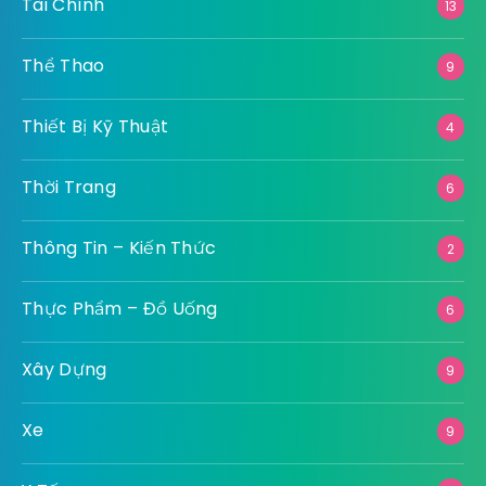
Tài Chính
13
Thể Thao
9
Thiết Bị Kỹ Thuật
4
Thời Trang
6
Thông Tin – Kiến Thức
2
Thực Phẩm – Đồ Uống
6
Xây Dựng
9
Xe
9