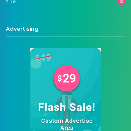
Y Tế
10
Advertising