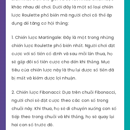
khác nhau để chơi. Dưới đây là một số loại chiến
lược Roulette phổ biến mà người chơi có thể áp
dụng để tăng cơ hội thắng:
1. Chiến lược Martingale: Đây là một trong những
chiến lược Roulette phổ biến nhất. Người chơi đặt
cược với số tiền cố định và sau mỗi lần thua, họ
sẽ gấp đôi số tiền cược cho đến khi thắng. Mục
tiêu của chiến lược này là thu lại được số tiền đã
bị mất và kiếm được lợi nhuận.
2. Chiến lược Fibonacci: Dựa trên chuỗi Fibonacci,
người chơi sẽ đặt cược theo các con số trong
chuỗi này. Khi thua, họ sẽ di chuyển xuống con số
tiếp theo trong chuỗi và khi thắng, họ sẽ quay lại
hai con số trước đó.