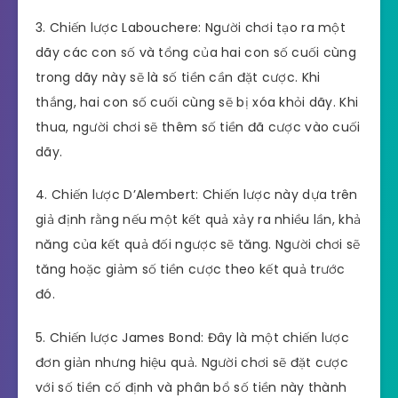
3. Chiến lược Labouchere: Người chơi tạo ra một
dãy các con số và tổng của hai con số cuối cùng
trong dãy này sẽ là số tiền cần đặt cược. Khi
thắng, hai con số cuối cùng sẽ bị xóa khỏi dãy. Khi
thua, người chơi sẽ thêm số tiền đã cược vào cuối
dãy.
4. Chiến lược D’Alembert: Chiến lược này dựa trên
giả định rằng nếu một kết quả xảy ra nhiều lần, khả
năng của kết quả đối ngược sẽ tăng. Người chơi sẽ
tăng hoặc giảm số tiền cược theo kết quả trước
đó.
5. Chiến lược James Bond: Đây là một chiến lược
đơn giản nhưng hiệu quả. Người chơi sẽ đặt cược
với số tiền cố định và phân bổ số tiền này thành