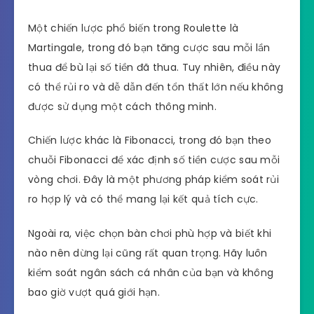
Một chiến lược phổ biến trong Roulette là
Martingale, trong đó bạn tăng cược sau mỗi lần
thua để bù lại số tiền đã thua. Tuy nhiên, điều này
có thể rủi ro và dễ dẫn đến tổn thất lớn nếu không
được sử dụng một cách thông minh.
Chiến lược khác là Fibonacci, trong đó bạn theo
chuỗi Fibonacci để xác định số tiền cược sau mỗi
vòng chơi. Đây là một phương pháp kiểm soát rủi
ro hợp lý và có thể mang lại kết quả tích cực.
Ngoài ra, việc chọn bàn chơi phù hợp và biết khi
nào nên dừng lại cũng rất quan trọng. Hãy luôn
kiểm soát ngân sách cá nhân của bạn và không
bao giờ vượt quá giới hạn.