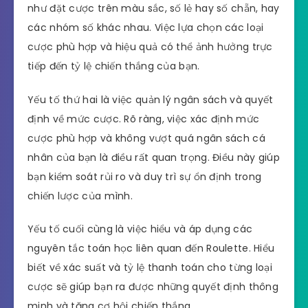
như đặt cược trên màu sắc, số lẻ hay số chẵn, hay
các nhóm số khác nhau. Việc lựa chọn các loại
cược phù hợp và hiệu quả có thể ảnh hưởng trực
tiếp đến tỷ lệ chiến thắng của bạn.
Yếu tố thứ hai là việc quản lý ngân sách và quyết
định về mức cược. Rõ ràng, việc xác định mức
cược phù hợp và không vượt quá ngân sách cá
nhân của bạn là điều rất quan trọng. Điều này giúp
bạn kiểm soát rủi ro và duy trì sự ổn định trong
chiến lược của mình.
Yếu tố cuối cùng là việc hiểu và áp dụng các
nguyên tắc toán học liên quan đến Roulette. Hiểu
biết về xác suất và tỷ lệ thanh toán cho từng loại
cược sẽ giúp bạn ra được những quyết định thông
minh và tăng cơ hội chiến thắng.