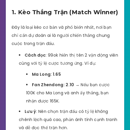
1. Kèo Thắng Trận (Match Winner)
Đây là loại kèo cơ bản và phổ biến nhất, nơi bạn
chỉ cần dự đoán ai là người chiến thắng chung
cuộc trong trận đấu.
Cách đọc
: 99ok hiển thị tên 2 vận động viên
cùng với tỷ lệ cược tương ứng. Ví dụ:
Ma Long: 1.65
Fan Zhendong: 2.10
→ Nếu bạn cược
100K cho Ma Long và anh ấy thắng, bạn
nhận được 165K.
Lưu ý
: Nên chọn trận đấu có tỷ lệ không
chênh lệch quá cao, phản ánh tính cạnh tranh
và dễ đọc thế trận hơn.