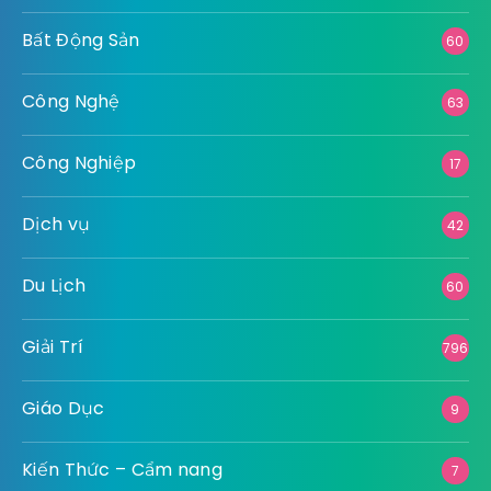
Bất Động Sản
60
Công Nghệ
63
Công Nghiệp
17
Dịch vụ
42
Du Lịch
60
Giải Trí
796
Giáo Dục
9
Kiến Thức – Cẩm nang
7