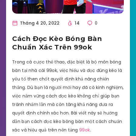
Tháng 4 20, 2022
14
0
Cách Đọc Kèo Bóng Bàn
Chuẩn Xác Trên 99ok
Trong cá cược thể thao, đặc biệt là bộ môn bóng
bàn tại nhà cái 99ok, việc hiểu và đọc đúng kèo là
yếu tố then chốt quyết định khả năng chiến
thắng. Dù bạn là người mới hay đã có kinh nghiệm,
việc nắm vững cách đọc kèo không chỉ giúp bạn
tránh nhầm lẫn mà còn tăng khả năng đưa ra
quyết định chính xác hơn. Bài viết này sẽ hướng
dẫn bạn cách đọc kèo bóng bàn một cách chuẩn
xác và hiệu quả trên nền tảng
99ok
.