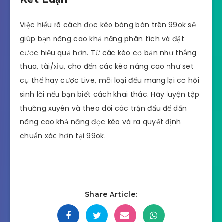
Việc hiểu rõ cách đọc kèo bóng bàn trên 99ok sẽ
giúp bạn nâng cao khả năng phân tích và đặt
cược hiệu quả hơn. Từ các kèo cơ bản như thắng
thua, tài/xỉu, cho đến các kèo nâng cao như set
cụ thể hay cược Live, mỗi loại đều mang lại cơ hội
sinh lời nếu bạn biết cách khai thác. Hãy luyện tập
thường xuyên và theo dõi các trận đấu để dần
nâng cao khả năng đọc kèo và ra quyết định
chuẩn xác hơn tại 99ok.
Share Article: