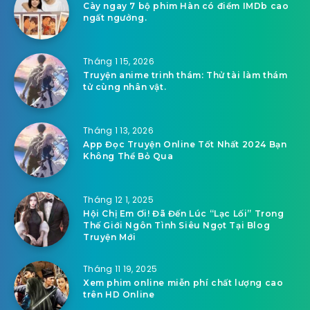
Cày ngay 7 bộ phim Hàn có điểm IMDb cao
ngất ngưởng.
Tháng 1 15, 2026
Truyện anime trinh thám: Thử tài làm thám
tử cùng nhân vật.
Tháng 1 13, 2026
App Đọc Truyện Online Tốt Nhất 2024 Bạn
Không Thể Bỏ Qua
Tháng 12 1, 2025
Hội Chị Em Ơi! Đã Đến Lúc “Lạc Lối” Trong
Thế Giới Ngôn Tình Siêu Ngọt Tại Blog
Truyện Mới
Tháng 11 19, 2025
Xem phim online miễn phí chất lượng cao
trên HD Online