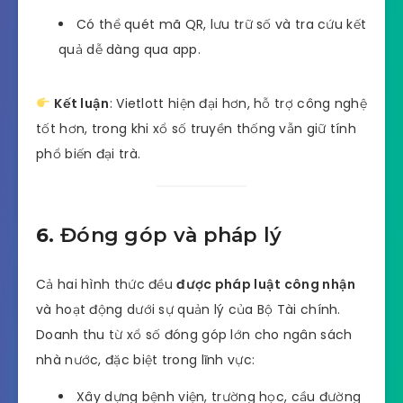
Có thể quét mã QR, lưu trữ số và tra cứu kết
quả dễ dàng qua app.
Kết luận
: Vietlott hiện đại hơn, hỗ trợ công nghệ
tốt hơn, trong khi xổ số truyền thống vẫn giữ tính
phổ biến đại trà.
6.
Đóng góp và pháp lý
Cả hai hình thức đều
được pháp luật công nhận
và hoạt động dưới sự quản lý của Bộ Tài chính.
Doanh thu từ xổ số đóng góp lớn cho ngân sách
nhà nước, đặc biệt trong lĩnh vực:
Xây dựng bệnh viện, trường học, cầu đường