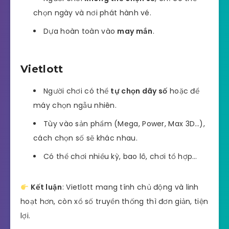
chọn ngày và nơi phát hành vé.
Dựa hoàn toàn vào
may mắn
.
Vietlott
Người chơi có thể
tự chọn dãy số
hoặc để
máy chọn ngẫu nhiên.
Tùy vào sản phẩm (Mega, Power, Max 3D…),
cách chọn số sẽ khác nhau.
Có thể chơi nhiều kỳ, bao lô, chơi tổ hợp…
Kết luận
: Vietlott mang tính chủ động và linh
hoạt hơn, còn xổ số truyền thống thì đơn giản, tiện
lợi.