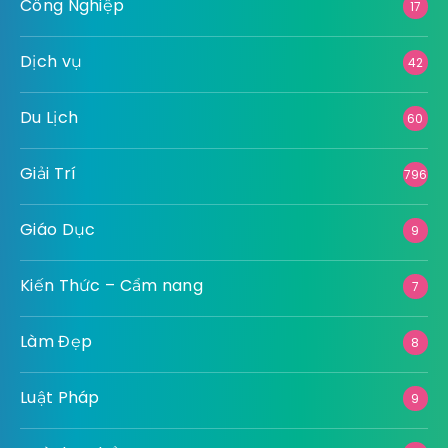
Công Nghiệp
17
Dịch vụ
42
Du Lịch
60
Giải Trí
796
Giáo Dục
9
Kiến Thức – Cẩm nang
7
Làm Đẹp
8
Luật Pháp
9