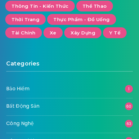
Thông Tin - Kiến Thức
Thể Thao
Thời Trang
Thực Phẩm - Đồ Uống
Tài Chính
Xe
Xây Dựng
Y Tế
Categories
Bảo Hiểm
1
Bất Động Sản
60
Công Nghệ
63