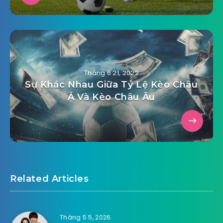
Tháng 6 21, 2022
Sự Khác Nhau Giữa Tỷ Lệ Kèo Châu
Á Và Kèo Châu Âu
Related Articles
Tháng 5 5, 2026