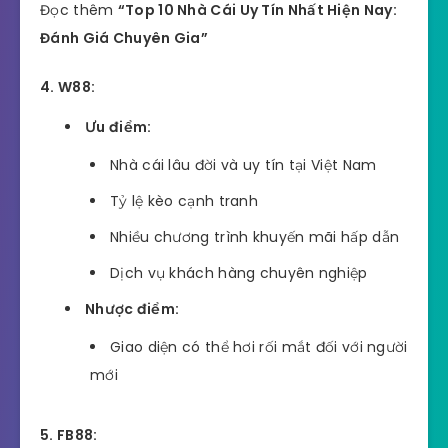
Đọc thêm
“Top 10 Nhà Cái Uy Tín Nhất Hiện Nay:
Đánh Giá Chuyên Gia”
4. W88:
Ưu điểm:
Nhà cái lâu đời và uy tín tại Việt Nam
Tỷ lệ kèo cạnh tranh
Nhiều chương trình khuyến mãi hấp dẫn
Dịch vụ khách hàng chuyên nghiệp
Nhược điểm:
Giao diện có thể hơi rối mắt đối với người
mới
5. FB88: