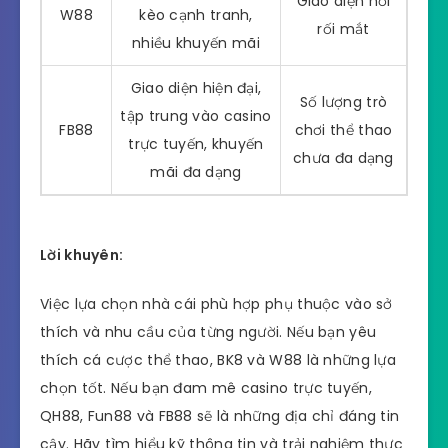
Giao diện hơi
W88
kèo cạnh tranh,
rối mắt
nhiều khuyến mãi
Giao diện hiện đại,
Số lượng trò
tập trung vào casino
FB88
chơi thể thao
trực tuyến, khuyến
chưa đa dạng
mãi đa dạng
Lời khuyên:
Việc lựa chọn nhà cái phù hợp phụ thuộc vào sở
thích và nhu cầu của từng người. Nếu bạn yêu
thích cá cược thể thao, BK8 và W88 là những lựa
chọn tốt. Nếu bạn đam mê casino trực tuyến,
QH88, Fun88 và FB88 sẽ là những địa chỉ đáng tin
cậy. Hãy tìm hiểu kỹ thông tin và trải nghiệm thực