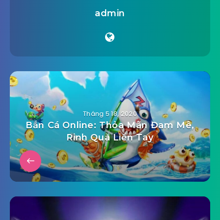
admin
Tháng 5 18, 2020
Bắn Cá Online: Thỏa Mãn Đam Mê,
Rinh Quà Liền Tay