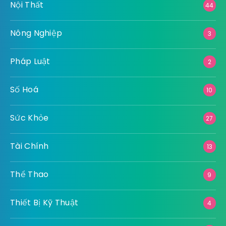
Nội Thất
44
Nông Nghiệp
3
Pháp Luật
2
Số Hoá
10
Sức Khỏe
27
Tài Chính
13
Thể Thao
9
Thiết Bị Kỹ Thuật
4