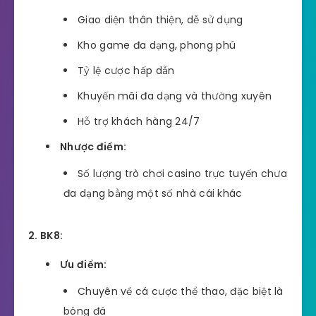
Giao diện thân thiện, dễ sử dụng
Kho game đa dạng, phong phú
Tỷ lệ cược hấp dẫn
Khuyến mãi đa dạng và thường xuyên
Hỗ trợ khách hàng 24/7
Nhược điểm:
Số lượng trò chơi casino trực tuyến chưa
đa dạng bằng một số nhà cái khác
2. BK8:
Ưu điểm:
Chuyên về cá cược thể thao, đặc biệt là
bóng đá