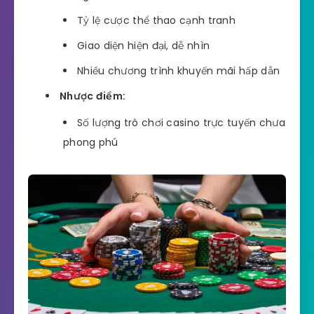
Tỷ lệ cược thể thao cạnh tranh
Giao diện hiện đại, dễ nhìn
Nhiều chương trình khuyến mãi hấp dẫn
Nhược điểm:
Số lượng trò chơi casino trực tuyến chưa
phong phú