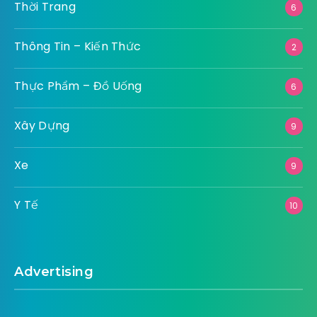
Thời Trang
6
Thông Tin – Kiến Thức
2
Thực Phẩm – Đồ Uống
6
Xây Dựng
9
Xe
9
Y Tế
10
Advertising