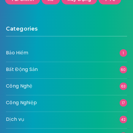
Categories
Bảo Hiểm
1
Bất Động Sản
60
Công Nghệ
63
Công Nghiệp
17
Dịch vụ
42