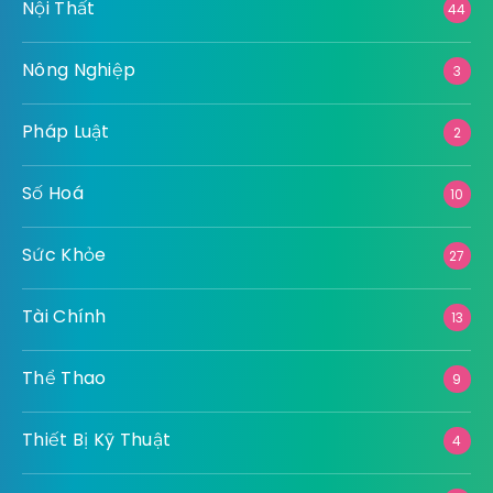
Nội Thất
44
Nông Nghiệp
3
Pháp Luật
2
Số Hoá
10
Sức Khỏe
27
Tài Chính
13
Thể Thao
9
Thiết Bị Kỹ Thuật
4