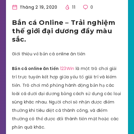
Tháng 2 19, 2020
11
0
Bắn cá Online – Trải nghiệm
thế giới đại dương đầy màu
sắc.
Giới thiệu về bắn cá online ăn tiền
Bắn cá online ăn tiền
123Win
là một trò chơi giải
trí trực tuyến kết hợp giữa yếu tố giải trí và kiếm
tiền. Trò chơi mô phỏng hành động bắn hạ các
loài cá dưới đại dương bằng cách sử dụng các loại
súng khác nhau. Người chơi sẽ nhận được điểm
thưởng khi tiêu diệt cá thành công, và điểm
thưởng có thể được đổi thành tiền mặt hoặc các
phần quà khác.