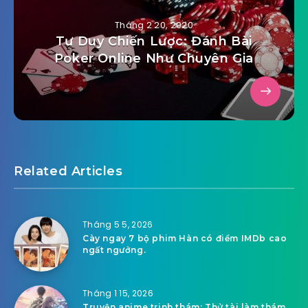
Tháng 2 20, 2020
Tư Duy Chiến Lược: Đánh Bài
Poker Online Như Chuyên Gia
Related Articles
Tháng 5 5, 2026
Cày ngay 7 bộ phim Hàn có điểm IMDb cao
ngất ngưởng.
Tháng 1 15, 2026
Truyện anime trinh thám: Thử tài làm thám