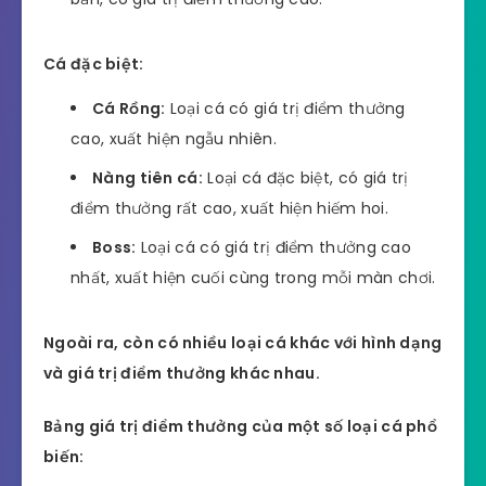
Cá đặc biệt:
Cá Rồng:
Loại cá có giá trị điểm thưởng
cao, xuất hiện ngẫu nhiên.
Nàng tiên cá:
Loại cá đặc biệt, có giá trị
điểm thưởng rất cao, xuất hiện hiếm hoi.
Boss:
Loại cá có giá trị điểm thưởng cao
nhất, xuất hiện cuối cùng trong mỗi màn chơi.
Ngoài ra, còn có nhiều loại cá khác với hình dạng
và giá trị điểm thưởng khác nhau.
Bảng giá trị điểm thưởng của một số loại cá phổ
biến: