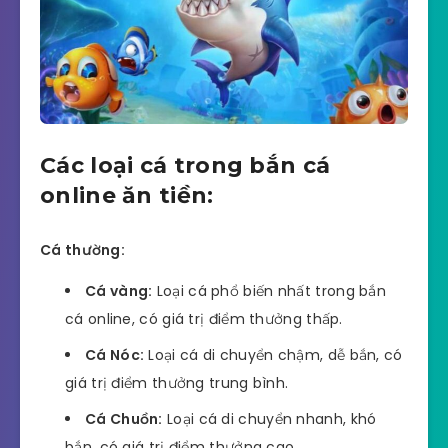
Các loại cá trong bắn cá
online ăn tiền:
Cá thường:
Cá vàng:
Loại cá phổ biến nhất trong bắn
cá online, có giá trị điểm thưởng thấp.
Cá Nóc:
Loại cá di chuyển chậm, dễ bắn, có
giá trị điểm thưởng trung bình.
Cá Chuồn:
Loại cá di chuyển nhanh, khó
bắn, có giá trị điểm thưởng cao.