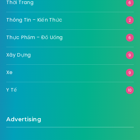
Thời Trang
6
Thông Tin – Kiến Thức
2
Thực Phẩm – Đồ Uống
6
Xây Dựng
9
Xe
9
Y Tế
10
Advertising