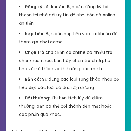
Đăng ký tài khoản:
Bạn cần đăng ký tài
khoản tại nhà cái uy tín để chơi bắn cá online
ăn tiền.
Nạp tiền:
Bạn cần nạp tiền vào tài khoản để
tham gia chơi game.
Chọn trò chơi:
Bắn cá online có nhiều trò
chơi khác nhau, bạn hãy chọn trò chơi phù
hợp với sở thích và khả năng của mình.
Bắn cá:
Sử dụng các loại súng khác nhau để
tiêu diệt các loài cá dưới đại dương.
Đổi thưởng:
Khi bạn tích lũy đủ điểm
thưởng, bạn có thể đổi thành tiền mặt hoặc
các phần quà khác.