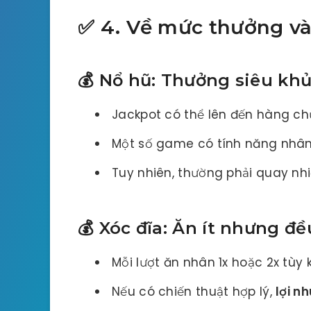
✅
4. Về mức thưởng và
💰
Nổ hũ: Thưởng siêu kh
Jackpot có thể lên đến hàng ch
Một số game có tính năng nhân
Tuy nhiên, thường phải quay nhi
💰
Xóc đĩa: Ăn ít nhưng đề
Mỗi lượt ăn nhân 1x hoặc 2x tùy 
Nếu có chiến thuật hợp lý,
lợi n