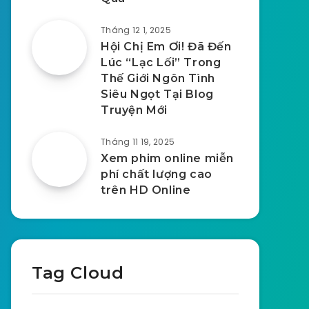
Tháng 12 1, 2025
Hội Chị Em Ơi! Đã Đến
Lúc “Lạc Lối” Trong
Thế Giới Ngôn Tình
Siêu Ngọt Tại Blog
Truyện Mới
Tháng 11 19, 2025
Xem phim online miễn
phí chất lượng cao
trên HD Online
Tag Cloud