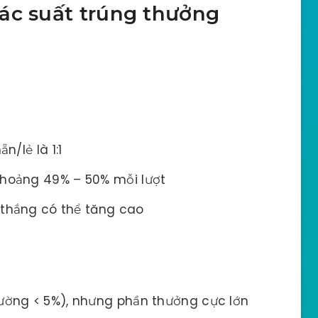
 xác suất trúng thưởng
n/lẻ là 1:1
khoảng 49% – 50% mỗi lượt
ệ thắng có thể tăng cao
hường < 5%), nhưng phần thưởng cực lớn