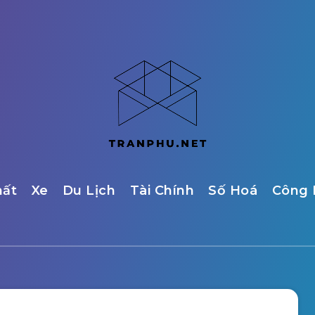
hất
Xe
Du Lịch
Tài Chính
Số Hoá
Công 