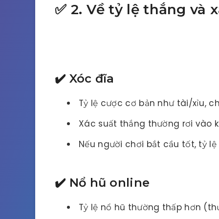
✅
2. Về tỷ lệ thắng và
✔️
Xóc đĩa
Tỷ lệ cược cơ bản như tài/xỉu, chẵ
Xác suất thắng thường rơi vào 
Nếu người chơi bắt cầu tốt, tỷ l
✔️
Nổ hũ online
Tỷ lệ nổ hũ thường thấp hơn (t