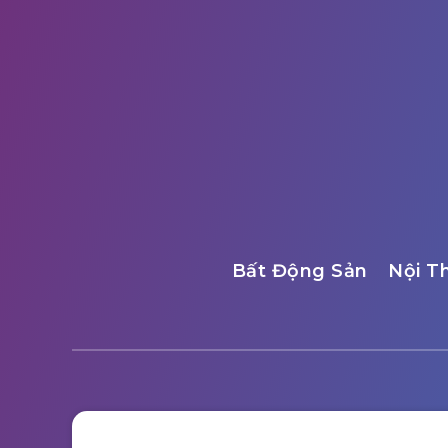
Bất Động Sản
Nội T