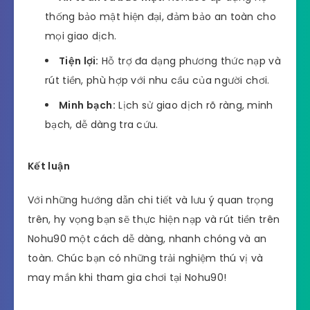
thống bảo mật hiện đại, đảm bảo an toàn cho
mọi giao dịch.
Tiện lợi:
Hỗ trợ đa dạng phương thức nạp và
rút tiền, phù hợp với nhu cầu của người chơi.
Minh bạch:
Lịch sử giao dịch rõ ràng, minh
bạch, dễ dàng tra cứu.
Kết luận
Với những hướng dẫn chi tiết và lưu ý quan trọng
trên, hy vọng bạn sẽ thực hiện nạp và rút tiền trên
Nohu90 một cách dễ dàng, nhanh chóng và an
toàn. Chúc bạn có những trải nghiệm thú vị và
may mắn khi tham gia chơi tại Nohu90!