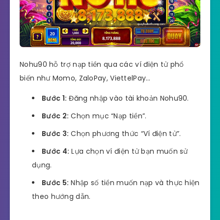
Nohu90 hỗ trợ nạp tiền qua các ví điện tử phổ
biến như Momo, ZaloPay, ViettelPay…
Bước 1:
Đăng nhập vào tài khoản Nohu90.
Bước 2:
Chọn mục “Nạp tiền”.
Bước 3:
Chọn phương thức “Ví điện tử”.
Bước 4:
Lựa chọn ví điện tử bạn muốn sử
dụng.
Bước 5:
Nhập số tiền muốn nạp và thực hiện
theo hướng dẫn.