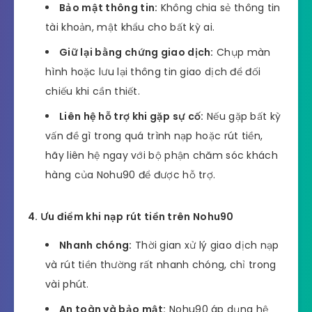
Bảo mật thông tin:
Không chia sẻ thông tin
tài khoản, mật khẩu cho bất kỳ ai.
Giữ lại bằng chứng giao dịch:
Chụp màn
hình hoặc lưu lại thông tin giao dịch để đối
chiếu khi cần thiết.
Liên hệ hỗ trợ khi gặp sự cố:
Nếu gặp bất kỳ
vấn đề gì trong quá trình nạp hoặc rút tiền,
hãy liên hệ ngay với bộ phận chăm sóc khách
hàng của Nohu90 để được hỗ trợ.
4. Ưu điểm khi nạp rút tiền trên Nohu90
Nhanh chóng:
Thời gian xử lý giao dịch nạp
và rút tiền thường rất nhanh chóng, chỉ trong
vài phút.
An toàn và bảo mật:
Nohu90 áp dụng hệ