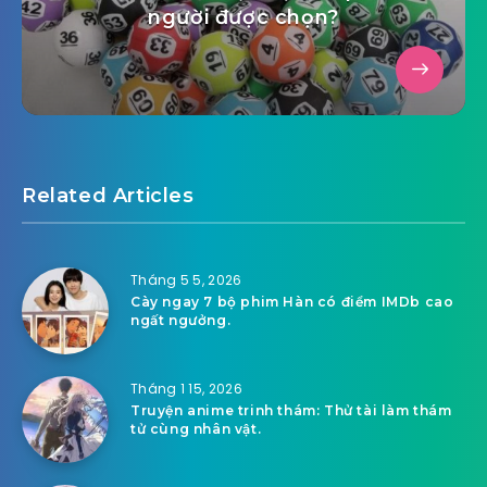
người được chọn?
Related Articles
Tháng 5 5, 2026
Cày ngay 7 bộ phim Hàn có điểm IMDb cao
ngất ngưởng.
Tháng 1 15, 2026
Truyện anime trinh thám: Thử tài làm thám
tử cùng nhân vật.