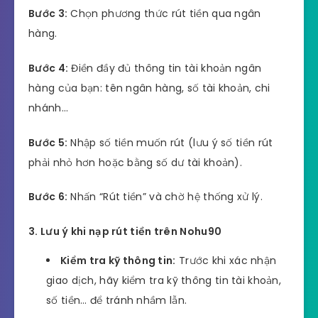
Bước 3:
Chọn phương thức rút tiền qua ngân
hàng.
Bước 4:
Điền đầy đủ thông tin tài khoản ngân
hàng của bạn: tên ngân hàng, số tài khoản, chi
nhánh…
Bước 5:
Nhập số tiền muốn rút (lưu ý số tiền rút
phải nhỏ hơn hoặc bằng số dư tài khoản).
Bước 6:
Nhấn “Rút tiền” và chờ hệ thống xử lý.
3. Lưu ý khi nạp rút tiền trên Nohu90
Kiểm tra kỹ thông tin:
Trước khi xác nhận
giao dịch, hãy kiểm tra kỹ thông tin tài khoản,
số tiền… để tránh nhầm lẫn.