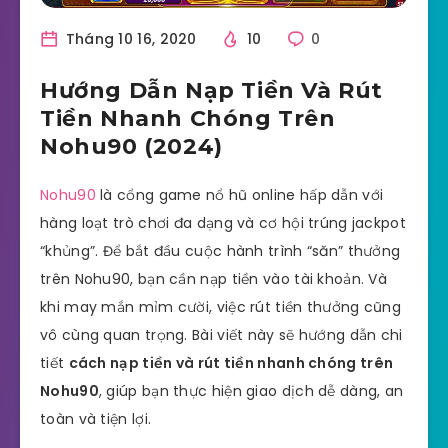
Tháng 10 16, 2020
10
0
Hướng Dẫn Nạp Tiền Và Rút
Tiền Nhanh Chóng Trên
Nohu90 (2024)
Nohu90
là cổng game nổ hũ online hấp dẫn với
hàng loạt trò chơi đa dạng và cơ hội trúng jackpot
“khủng”. Để bắt đầu cuộc hành trình “săn” thưởng
trên Nohu90, bạn cần nạp tiền vào tài khoản. Và
khi may mắn mỉm cười, việc rút tiền thưởng cũng
vô cùng quan trọng. Bài viết này sẽ hướng dẫn chi
tiết
cách nạp tiền và rút tiền nhanh chóng trên
Nohu90
, giúp bạn thực hiện giao dịch dễ dàng, an
toàn và tiện lợi.