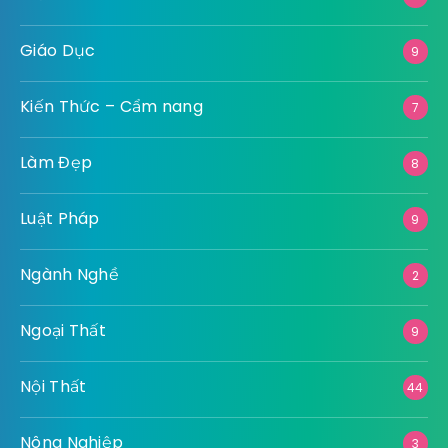
Giáo Dục
9
Kiến Thức – Cẩm nang
7
Làm Đẹp
8
Luật Pháp
9
Ngành Nghề
2
Ngoại Thất
9
Nội Thất
44
Nông Nghiệp
3