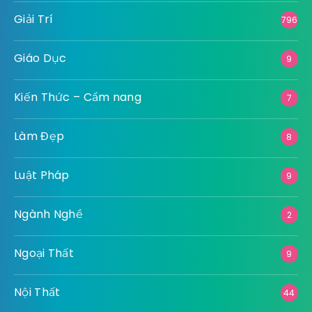
Giải Trí
796
Giáo Dục
9
Kiến Thức – Cẩm nang
7
Làm Đẹp
8
Luật Pháp
9
Ngành Nghề
2
Ngoại Thất
9
Nội Thất
44