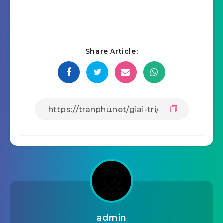
Share Article:
admin