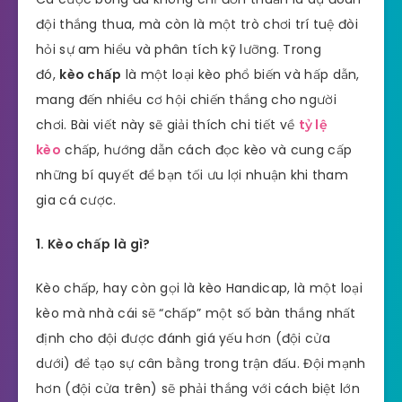
đội thắng thua, mà còn là một trò chơi trí tuệ đòi
hỏi sự am hiểu và phân tích kỹ lưỡng. Trong
đó,
kèo chấp
là một loại kèo phổ biến và hấp dẫn,
mang đến nhiều cơ hội chiến thắng cho người
chơi. Bài viết này sẽ giải thích chi tiết về
tỷ lệ
kèo
chấp, hướng dẫn cách đọc kèo và cung cấp
những bí quyết để bạn tối ưu lợi nhuận khi tham
gia cá cược.
1. Kèo chấp là gì?
Kèo chấp, hay còn gọi là kèo Handicap, là một loại
kèo mà nhà cái sẽ “chấp” một số bàn thắng nhất
định cho đội được đánh giá yếu hơn (đội cửa
dưới) để tạo sự cân bằng trong trận đấu. Đội mạnh
hơn (đội cửa trên) sẽ phải thắng với cách biệt lớn