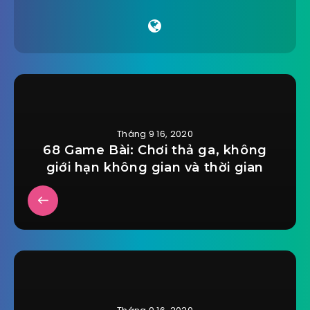
Tháng 9 16, 2020
68 Game Bài: Chơi thả ga, không
giới hạn không gian và thời gian