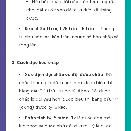
Nếu hòa hoặc đội cửa trên thua, người
chơi đặt cược vào đội cửa dưới sẽ thắng
cược.
Kèo chấp 1 trái, 1.25 trái, 1.5 trái,…:
Tương
tự như các loại kèo trên, nhưng số bàn chấp sẽ
tăng lên.
3. Cách đọc kèo chấp
Xác định đội chấp và đội được chấp:
Đội
chấp thường là đội mạnh hơn, được biểu thị
bằng dấu “-” (trừ) trước tỷ lệ kèo. Đội được
chấp là đội yếu hơn, được biểu thị bằng dấu “+”
(cộng) trước tỷ lệ kèo.
Phân tích tỷ lệ cược:
Tỷ lệ cược cho mỗi
lựa chọn sẽ được nhà cái đưa ra. Tỷ lệ cược