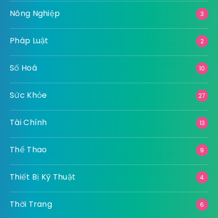
Nông Nghiệp
3
Pháp Luật
2
Số Hoá
10
Sức Khỏe
27
Tài Chính
13
Thể Thao
9
Thiết Bị Kỹ Thuật
4
Thời Trang
6