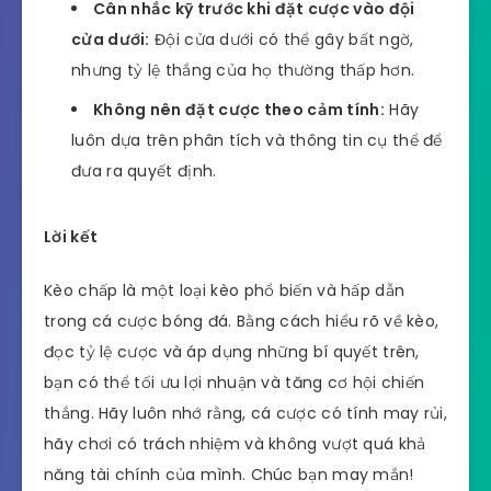
Cân nhắc kỹ trước khi đặt cược vào đội
cửa dưới:
Đội cửa dưới có thể gây bất ngờ,
nhưng tỷ lệ thắng của họ thường thấp hơn.
Không nên đặt cược theo cảm tính:
Hãy
luôn dựa trên phân tích và thông tin cụ thể để
đưa ra quyết định.
Lời kết
Kèo chấp là một loại kèo phổ biến và hấp dẫn
trong cá cược bóng đá. Bằng cách hiểu rõ về kèo,
đọc tỷ lệ cược và áp dụng những bí quyết trên,
bạn có thể tối ưu lợi nhuận và tăng cơ hội chiến
thắng. Hãy luôn nhớ rằng, cá cược có tính may rủi,
hãy chơi có trách nhiệm và không vượt quá khả
năng tài chính của mình. Chúc bạn may mắn!