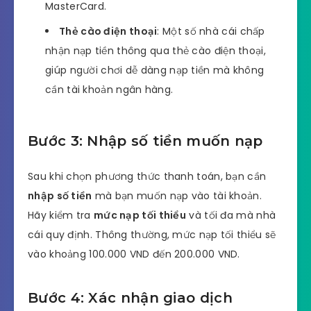
MasterCard.
Thẻ cào điện thoại
: Một số nhà cái chấp
nhận nạp tiền thông qua thẻ cào điện thoại,
giúp người chơi dễ dàng nạp tiền mà không
cần tài khoản ngân hàng.
Bước 3: Nhập số tiền muốn nạp
Sau khi chọn phương thức thanh toán, bạn cần
nhập số tiền
mà bạn muốn nạp vào tài khoản.
Hãy kiểm tra
mức nạp tối thiểu
và tối đa mà nhà
cái quy định. Thông thường, mức nạp tối thiểu sẽ
vào khoảng 100.000 VND đến 200.000 VND.
Bước 4: Xác nhận giao dịch