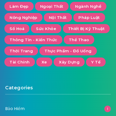
Làm Đẹp
Ngoại Thất
Ngành Nghề
Nông Nghiệp
Nội Thất
Pháp Luật
Số Hoá
Sức Khỏe
Thiết Bị Kỹ Thuật
Thông Tin - Kiến Thức
Thể Thao
Thời Trang
Thực Phẩm - Đồ Uống
Tài Chính
Xe
Xây Dựng
Y Tế
Categories
Bảo Hiểm
1