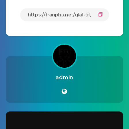
admin