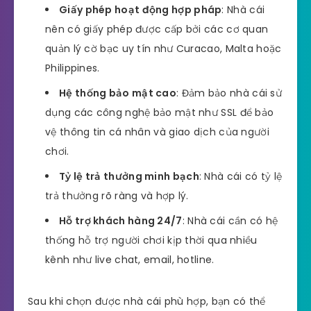
Giấy phép hoạt động hợp pháp
: Nhà cái
nên có giấy phép được cấp bởi các cơ quan
quản lý cờ bạc uy tín như Curacao, Malta hoặc
Philippines.
Hệ thống bảo mật cao
: Đảm bảo nhà cái sử
dụng các công nghệ bảo mật như SSL để bảo
vệ thông tin cá nhân và giao dịch của người
chơi.
Tỷ lệ trả thưởng minh bạch
: Nhà cái có tỷ lệ
trả thưởng rõ ràng và hợp lý.
Hỗ trợ khách hàng 24/7
: Nhà cái cần có hệ
thống hỗ trợ người chơi kịp thời qua nhiều
kênh như live chat, email, hotline.
Sau khi chọn được nhà cái phù hợp, bạn có thể