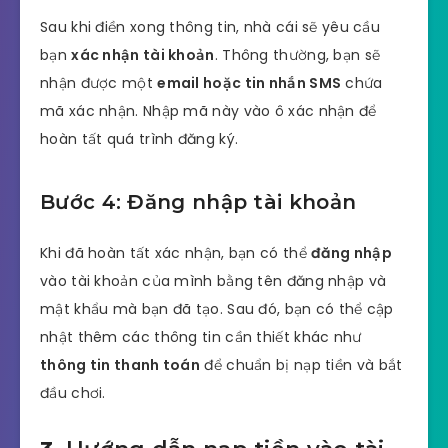
Sau khi điền xong thông tin, nhà cái sẽ yêu cầu
bạn
xác nhận tài khoản
. Thông thường, bạn sẽ
nhận được một
email hoặc tin nhắn SMS
chứa
mã xác nhận. Nhập mã này vào ô xác nhận để
hoàn tất quá trình đăng ký.
Bước 4: Đăng nhập tài khoản
Khi đã hoàn tất xác nhận, bạn có thể
đăng nhập
vào tài khoản của mình bằng tên đăng nhập và
mật khẩu mà bạn đã tạo. Sau đó, bạn có thể cập
nhật thêm các thông tin cần thiết khác như
thông tin thanh toán
để chuẩn bị nạp tiền và bắt
đầu chơi.