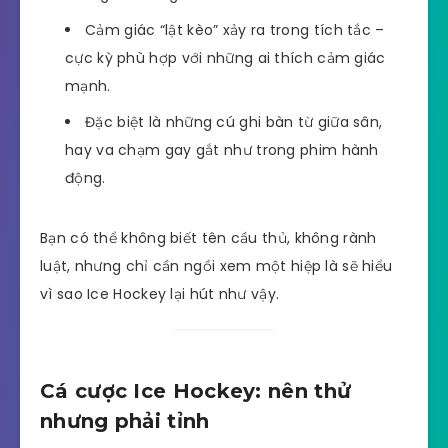
Cảm giác “lật kèo” xảy ra trong tích tắc –
cực kỳ phù hợp với những ai thích cảm giác
mạnh.
Đặc biệt là những cú ghi bàn từ giữa sân,
hay va chạm gay gắt như trong phim hành
động.
Bạn có thể không biết tên cầu thủ, không rành
luật, nhưng chỉ cần ngồi xem một hiệp là sẽ hiểu
vì sao Ice Hockey lại hút như vậy.
Cá cược Ice Hockey: nên thử
nhưng phải tỉnh