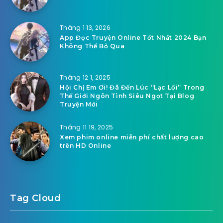
Tháng 1 13, 2026
App Đọc Truyện Online Tốt Nhất 2024 Bạn
Không Thể Bỏ Qua
Tháng 12 1, 2025
Hội Chị Em Ơi! Đã Đến Lúc “Lạc Lối” Trong
Thế Giới Ngôn Tình Siêu Ngọt Tại Blog
Truyện Mới
Tháng 11 19, 2025
Xem phim online miễn phí chất lượng cao
trên HD Online
Tag Cloud