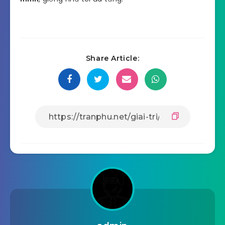
Share Article: