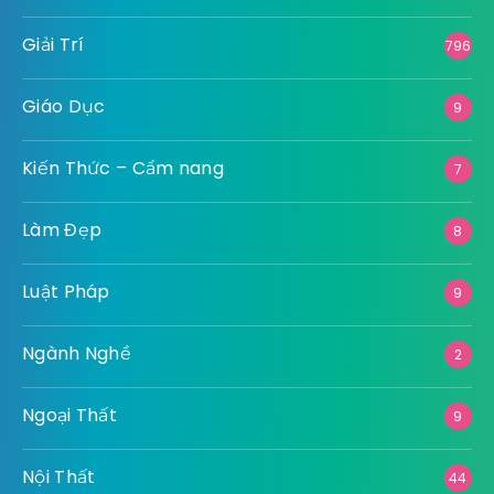
Giải Trí
796
Giáo Dục
9
Kiến Thức – Cẩm nang
7
Làm Đẹp
8
Luật Pháp
9
Ngành Nghề
2
Ngoại Thất
9
Nội Thất
44