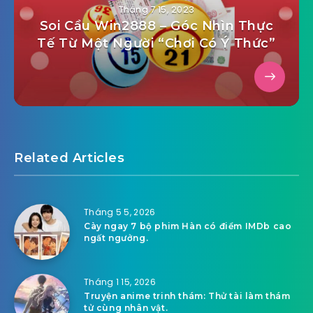
Tháng 7 15, 2023
Soi Cầu Win2888 – Góc Nhìn Thực
Tế Từ Một Người “Chơi Có Ý Thức”
Related Articles
Tháng 5 5, 2026
Cày ngay 7 bộ phim Hàn có điểm IMDb cao
ngất ngưởng.
Tháng 1 15, 2026
Truyện anime trinh thám: Thử tài làm thám
tử cùng nhân vật.