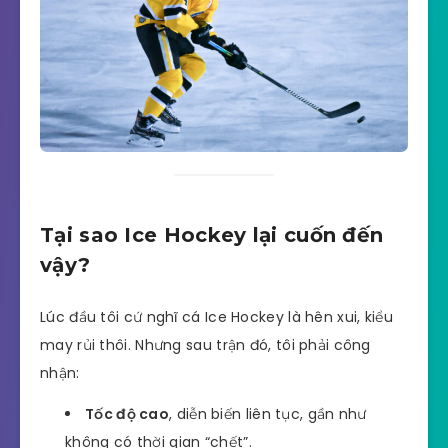
Tại sao Ice Hockey lại cuốn đến
vậy?
Lúc đầu tôi cứ nghĩ cá Ice Hockey là hên xui, kiểu
may rủi thôi. Nhưng sau trận đó, tôi phải công
nhận:
Tốc độ cao
, diễn biến liên tục, gần như
không có thời gian “chết”.