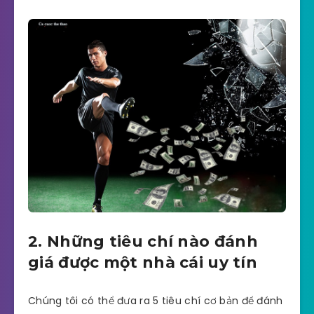
2. Những tiêu chí nào đánh
giá được một nhà cái uy tín
Chúng tôi có thể đưa ra 5 tiêu chí cơ bản để đánh