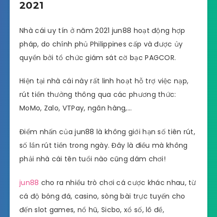
2021
Nhà cái uy tín ở năm 2021 jun88 hoạt động hợp
pháp, do chính phủ Philippines cấp và được ủy
quyền bởi tổ chức giám sát cờ bạc PAGCOR.
Hiện tại nhà cái này rất linh hoạt hỗ trợ việc nạp,
rút tiền thưởng thông qua các phương thức:
MoMo, Zalo, VTPay, ngân hàng,…
Điểm nhấn của jun88 là không giới hạn số tiên rút,
số lần rút tiền trong ngày. Đây là điều mà không
phải nhà cái tên tuổi nào cũng dám chơi!
jun88
cho ra nhiều trò chơi cá cược khác nhau, từ
cá độ bóng đá, casino, sòng bài trực tuyến cho
đến slot games, nổ hũ, Sicbo, xổ số, lô đề,