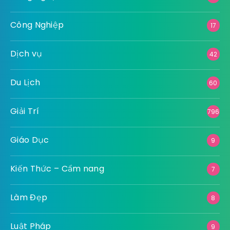
Công Nghiệp
17
Dịch vụ
42
Du Lịch
60
Giải Trí
796
Giáo Dục
9
Kiến Thức – Cẩm nang
7
Làm Đẹp
8
Luật Pháp
9