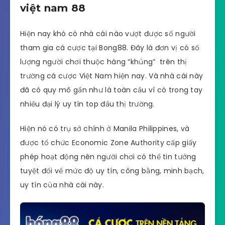
việt nam 88
Hiện nay khó có nhà cái nào vượt được số người
tham gia cá cược tại Bong88. Đây là đơn vị có số
lượng người chơi thuộc hàng “khủng” trên thị
trường cá cược Việt Nam hiện nay. Và nhà cái này
đã có quy mô gần như là toàn cầu vì có trong tay
nhiều đại lý uy tín top đầu thị trường.
Hiện nó có trụ sở chính ở Manila Philippines, và
được tổ chức Economic Zone Authority cấp giấy
phép hoạt động nên người chơi có thể tin tưởng
tuyệt đối về mức độ uy tín, công bằng, minh bạch,
uy tín của nhà cái này.