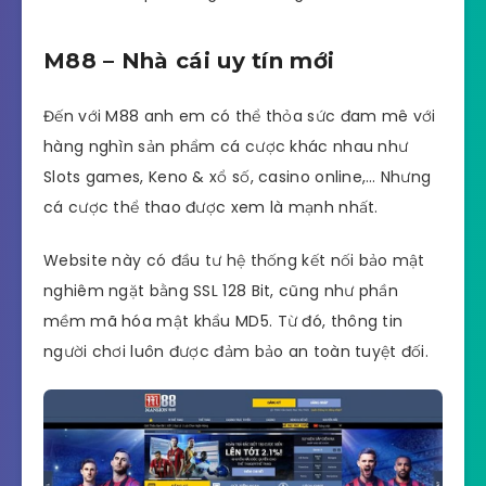
M88 – Nhà cái uy tín mới
Đến với M88 anh em có thể thỏa sức đam mê với
hàng nghìn sản phẩm cá cược khác nhau như
Slots games, Keno & xổ số, casino online,… Nhưng
cá cược thể thao được xem là mạnh nhất.
Website này có đầu tư hệ thống kết nối bảo mật
nghiêm ngặt bằng SSL 128 Bit, cũng như phần
mềm mã hóa mật khẩu MD5. Từ đó, thông tin
người chơi luôn được đảm bảo an toàn tuyệt đối.