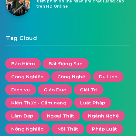
Xem phim online miễn phí chất lượng cao
trên HD Online
Tag Cloud
Bảo Hiểm
Bất Động Sản
Công Nghiệp
Công Nghệ
Du Lịch
Dịch vụ
Giáo Dục
Giải Trí
Kiến Thức - Cẩm nang
Luật Pháp
Làm Đẹp
Ngoại Thất
Ngành Nghề
Nông Nghiệp
Nội Thất
Pháp Luật