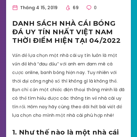
Tháng 4 15, 2019
69
0
DANH SÁCH NHÀ CÁI BÓNG
ĐÁ UY TÍN NHẤT VIỆT NAM
THỜI ĐIỂM HIỆN TẠI 04/2022
Vấn đề lựa chọn một nhà cái uy tín luôn là một
vấn đề khá “đau đầu” với anh em đam mê cá
cược online, banh bóng hiện nay. Tuy nhiên với
thời đại công nghệ số thì không gì là không thể.
Bạn chỉ cần một chiếc điện thoại thông minh là đã
có thể tìm hiểu được các thông tin về nhà cái uy
tín rồi. Hôm nay hãy cùng theo dõi hết bài viết để
lựa chọn cho mình một nhà cái phù hợp nhé!
1. Như thế nào là một nhà cái