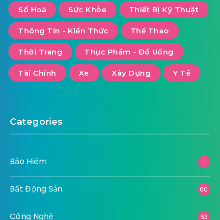
Số Hoá
Sức Khỏe
Thiết Bị Kỹ Thuật
Thông Tin - Kiến Thức
Thể Thao
Thời Trang
Thực Phẩm - Đồ Uống
Tài Chính
Xe
Xây Dựng
Y Tế
Categories
Bảo Hiểm
1
Bất Động Sản
60
Công Nghệ
63