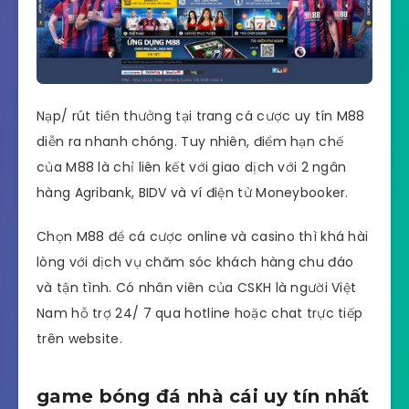
Nạp/ rút tiền thưởng tại trang cá cược uy tín M88
diễn ra nhanh chóng. Tuy nhiên, điểm hạn chế
của M88 là chỉ liên kết với giao dịch với 2 ngân
hàng Agribank, BIDV và ví điện tử Moneybooker.
Chọn M88 để cá cược online và casino thì khá hài
lòng với dịch vụ chăm sóc khách hàng chu đáo
và tận tình. Có nhân viên của CSKH là người Việt
Nam hỗ trợ 24/ 7 qua hotline hoặc chat trực tiếp
trên website.
game bóng đá nhà cái uy tín nhất