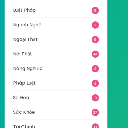
Luật Pháp
9
Ngành Nghề
2
Ngoại Thất
9
Nội Thất
44
Nông Nghiệp
3
Pháp Luật
2
Số Hoá
10
Sức Khỏe
27
Tài Chính
13