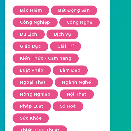
Bảo Hiểm
Bất Động Sản
Công Nghiệp
Công Nghệ
Du Lịch
Dịch vụ
Giáo Dục
Giải Trí
Kiến Thức - Cẩm nang
Luật Pháp
Làm Đẹp
Ngoại Thất
Ngành Nghề
Nông Nghiệp
Nội Thất
Pháp Luật
Số Hoá
Sức Khỏe
Thiết Bị Kỹ Thuật