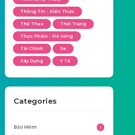
Thông Tin - Kiến Thức
Thể Thao
Thời Trang
Thực Phẩm - Đồ Uống
Tài Chính
Xe
Xây Dựng
Y Tế
Categories
Bảo Hiểm
1