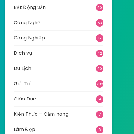
Bất Động Sản
60
Công Nghệ
63
Công Nghiệp
17
Dịch vụ
42
Du Lịch
60
Giải Trí
796
Giáo Dục
9
Kiến Thức – Cẩm nang
7
Làm Đẹp
8