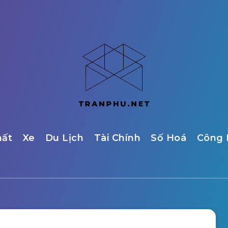
hất
Xe
Du Lịch
Tài Chính
Số Hoá
Công 