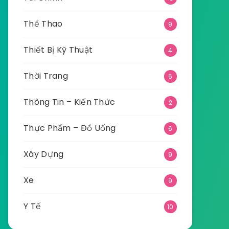
Thể Thao
9
Thiết Bị Kỹ Thuật
4
Thời Trang
6
Thông Tin – Kiến Thức
2
Thực Phẩm – Đồ Uống
6
Xây Dựng
9
Xe
9
Y Tế
10