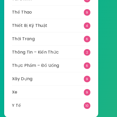
Thể Thao
9
Thiết Bị Kỹ Thuật
4
Thời Trang
6
Thông Tin – Kiến Thức
2
Thực Phẩm – Đồ Uống
6
Xây Dựng
9
Xe
9
Y Tế
10