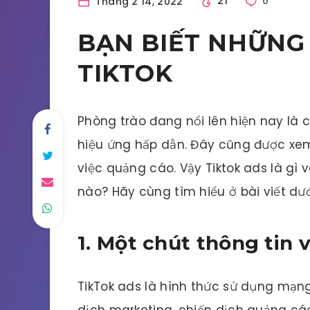
Tháng 2 14, 2022
21
0
BẠN BIẾT NHỮNG
TIKTOK
Phòng trào đang nổi lên hiện nay là c
hiệu ứng hấp dẫn. Đây cũng được xem
việc quảng cáo. Vậy Tiktok ads là gì
nào? Hãy cùng tìm hiểu ở bài viết dư
1. Một chút thông tin 
TikTok ads là hình thức sử dụng mạng
dịch marketing, chiến dịch quảng cá