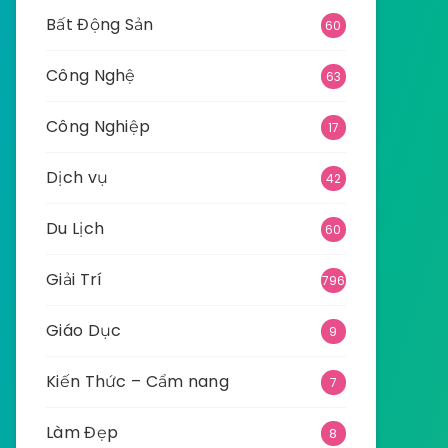
Bất Động Sản
60
Công Nghệ
63
Công Nghiệp
17
Dịch vụ
42
Du Lịch
60
Giải Trí
796
Giáo Dục
9
Kiến Thức – Cẩm nang
7
Làm Đẹp
8