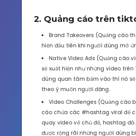
2. Quảng cáo trên tik
Brand Takeovers (Quảng cáo th
hiện đầu tiên khi người dùng mở ứ
Native Video Ads (Quảng cáo vid
sẽ xuất hiện như những video trên 
dùng quan tâm bấm vào thì nó sẽ 
theo ý muốn người đăng.
Video Challenges (Quảng cáo b
cáo chứa các #hashtag viral để c
quay video về chủ đề, hashtag đó
được rộng rãi những người dùng b