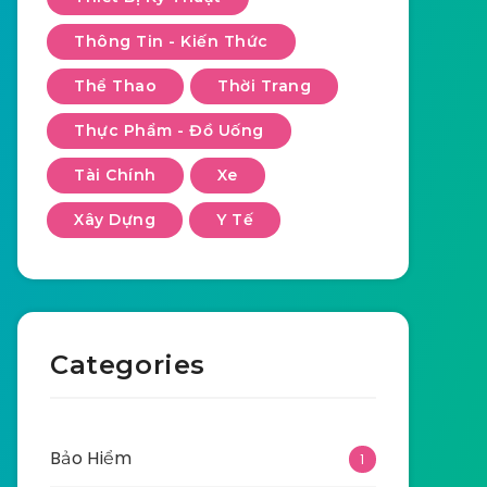
Thông Tin - Kiến Thức
Thể Thao
Thời Trang
Thực Phẩm - Đồ Uống
Tài Chính
Xe
Xây Dựng
Y Tế
Categories
Bảo Hiểm
1