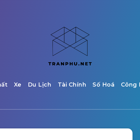
hất
Xe
Du Lịch
Tài Chính
Số Hoá
Công 