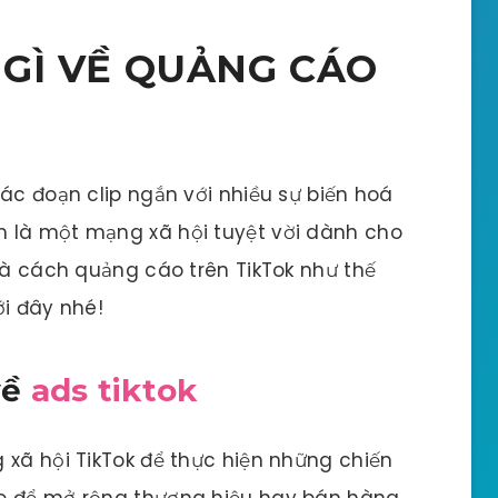
 GÌ VỀ QUẢNG CÁO
ác đoạn clip ngắn với nhiều sự biến hoá
 là một mạng xã hội tuyệt vời dành cho
 và cách quảng cáo trên TikTok như thế
ới đây nhé!
về
ads tiktok
 xã hội TikTok để thực hiện những chiến
o để mở rộng thương hiệu hay bán hàng.