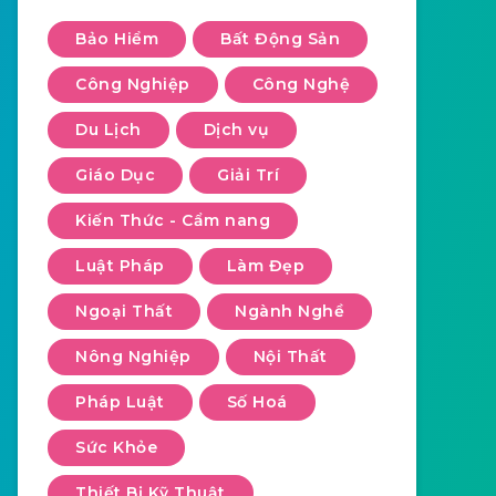
Bảo Hiểm
Bất Động Sản
Công Nghiệp
Công Nghệ
Du Lịch
Dịch vụ
Giáo Dục
Giải Trí
Kiến Thức - Cẩm nang
Luật Pháp
Làm Đẹp
Ngoại Thất
Ngành Nghề
Nông Nghiệp
Nội Thất
Pháp Luật
Số Hoá
Sức Khỏe
Thiết Bị Kỹ Thuật