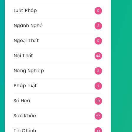
Luật Pháp
9
Ngành Nghề
2
Ngoại Thất
9
Nội Thất
44
Nông Nghiệp
3
Pháp Luật
2
Số Hoá
10
Sức Khỏe
27
Tài Chính
13