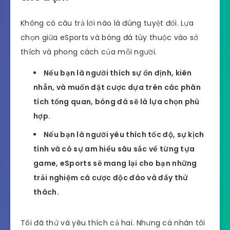
Không có câu trả lời nào là đúng tuyệt đối. Lựa
chọn giữa eSports và bóng đá tùy thuộc vào sở
thích và phong cách của mỗi người.
Nếu bạn là người thích sự ổn định, kiên
nhẫn, và muốn đặt cược dựa trên các phân
tích tổng quan, bóng đá sẽ là lựa chọn phù
hợp.
Nếu bạn là người yêu thích tốc độ, sự kịch
tính và có sự am hiểu sâu sắc về từng tựa
game, eSports sẽ mang lại cho bạn những
trải nghiệm cá cược độc đáo và đầy thử
thách.
Tôi đã thử và yêu thích cả hai. Nhưng cá nhân tôi