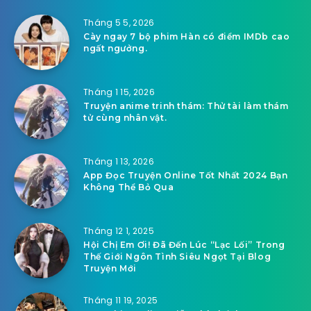
Tháng 5 5, 2026
Cày ngay 7 bộ phim Hàn có điểm IMDb cao
ngất ngưởng.
Tháng 1 15, 2026
Truyện anime trinh thám: Thử tài làm thám
tử cùng nhân vật.
Tháng 1 13, 2026
App Đọc Truyện Online Tốt Nhất 2024 Bạn
Không Thể Bỏ Qua
Tháng 12 1, 2025
Hội Chị Em Ơi! Đã Đến Lúc “Lạc Lối” Trong
Thế Giới Ngôn Tình Siêu Ngọt Tại Blog
Truyện Mới
Tháng 11 19, 2025