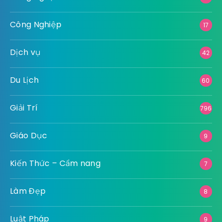
Công Nghiệp
17
Dịch vụ
42
Du Lịch
60
Giải Trí
796
Giáo Dục
9
Kiến Thức – Cẩm nang
7
Làm Đẹp
8
Luật Pháp
9