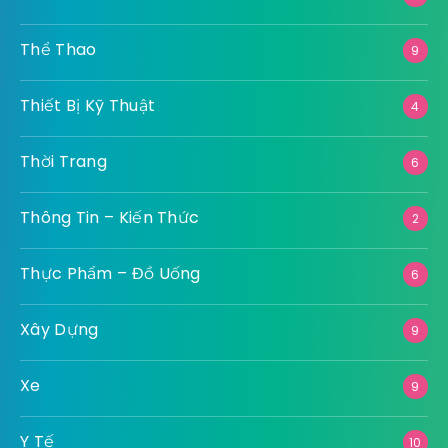
Thể Thao
9
Thiết Bị Kỹ Thuật
4
Thời Trang
6
Thông Tin – Kiến Thức
2
Thực Phẩm – Đồ Uống
6
Xây Dựng
9
Xe
9
Y Tế
10