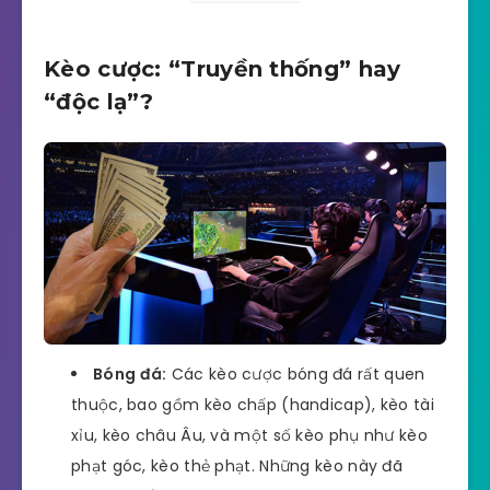
Kèo cược: “Truyền thống” hay
“độc lạ”?
Bóng đá:
Các kèo cược bóng đá rất quen
thuộc, bao gồm kèo chấp (handicap), kèo tài
xỉu, kèo châu Âu, và một số kèo phụ như kèo
phạt góc, kèo thẻ phạt. Những kèo này đã