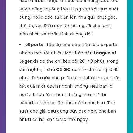
đấu mới biết được kết quả cuối cùng. Các kèo
cược cũng thường tập trung vào kết quả cuối
cùng, hoặc các sự kiện lớn như quả phạt góc,
thẻ đỏ, v.v. Điều này đòi hỏi người chơi phải
kiên nhẫn và phân tích đường dài.
eSports:
Tốc độ của các trận đấu eSports
nhanh hơn rất nhiều. Một trận đấu
League of
Legends
có thể chỉ kéo dài 20-40 phút, trong
khi một trận đấu
CS:GO
có thể chỉ trong 10-15
phút. Điều này cho phép bạn đặt cược và nhận
kết quả một cách nhanh chóng. Nếu bạn là
người thích “ăn nhanh thắng nhanh,” thì
eSports chính là sân chơi dành cho bạn. Tần
suất các giải đấu cũng dày đặc hơn, cho bạn
nhiều cơ hội đặt cược mỗi ngày.