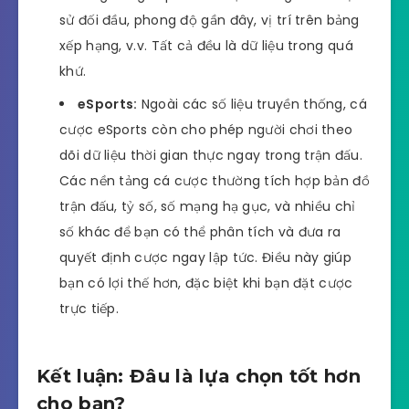
sử đối đầu, phong độ gần đây, vị trí trên bảng
xếp hạng, v.v. Tất cả đều là dữ liệu trong quá
khứ.
eSports:
Ngoài các số liệu truyền thống, cá
cược eSports còn cho phép người chơi theo
dõi dữ liệu thời gian thực ngay trong trận đấu.
Các nền tảng cá cược thường tích hợp bản đồ
trận đấu, tỷ số, số mạng hạ gục, và nhiều chỉ
số khác để bạn có thể phân tích và đưa ra
quyết định cược ngay lập tức. Điều này giúp
bạn có lợi thế hơn, đặc biệt khi bạn đặt cược
trực tiếp.
Kết luận: Đâu là lựa chọn tốt hơn
cho bạn?