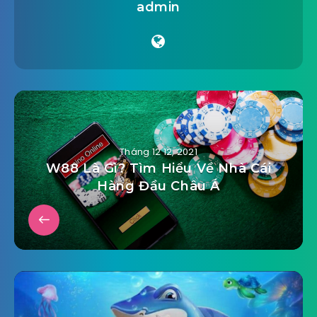
admin
Tháng 12 12, 2021
W88 Là Gì? Tìm Hiểu Về Nhà Cái
Hàng Đầu Châu Á