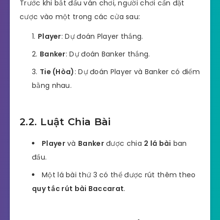
Trước khi bắt đầu ván chơi, người chơi cần đặt
cược vào một trong các cửa sau:
Player
: Dự đoán Player thắng.
Banker
: Dự đoán Banker thắng.
Tie (Hòa)
: Dự đoán Player và Banker có điểm
bằng nhau.
2.2. Luật Chia Bài
Player
và
Banker
được chia
2 lá bài
ban
đầu.
Một lá bài thứ 3 có thể được rút thêm theo
quy tắc rút bài Baccarat
.