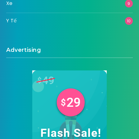
Xe
9
Y Tế
10
Advertising