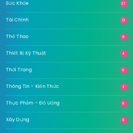
Sức Khỏe
27
Tài Chính
13
Thể Thao
9
Thiết Bị Kỹ Thuật
4
Thời Trang
6
Thông Tin – Kiến Thức
2
Thực Phẩm – Đồ Uống
6
Xây Dựng
9