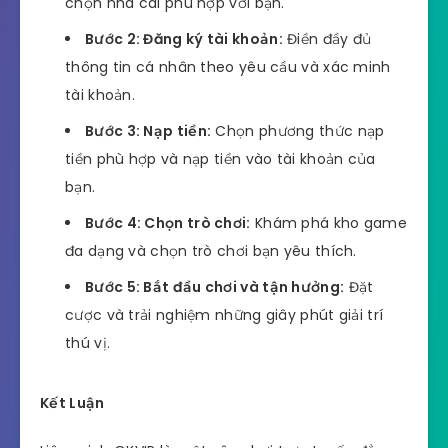
chọn nhà cái phù hợp với bạn.
Bước 2: Đăng ký tài khoản:
Điền đầy đủ
thông tin cá nhân theo yêu cầu và xác minh
tài khoản.
Bước 3: Nạp tiền:
Chọn phương thức nạp
tiền phù hợp và nạp tiền vào tài khoản của
bạn.
Bước 4: Chọn trò chơi:
Khám phá kho game
đa dạng và chọn trò chơi bạn yêu thích.
Bước 5: Bắt đầu chơi và tận hưởng:
Đặt
cược và trải nghiệm những giây phút giải trí
thú vị.
Kết Luận