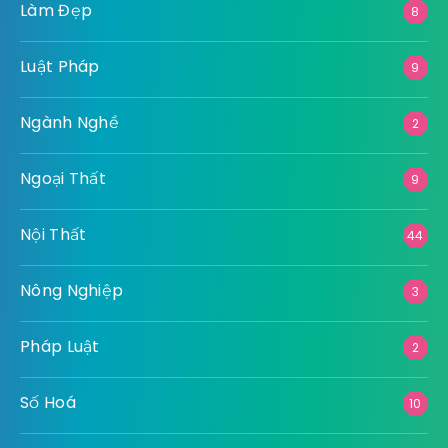
Làm Đẹp
8
Luật Pháp
9
Ngành Nghề
2
Ngoại Thất
9
Nội Thất
44
Nông Nghiệp
3
Pháp Luật
2
Số Hoá
10