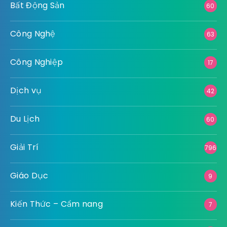
Bất Động Sản
60
Công Nghệ
63
Công Nghiệp
17
Dịch vụ
42
Du Lịch
60
Giải Trí
796
Giáo Dục
9
Kiến Thức – Cẩm nang
7