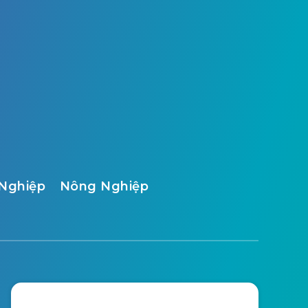
Nghiệp
Nông Nghiệp