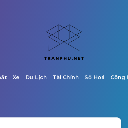
hất
Xe
Du Lịch
Tài Chính
Số Hoá
Công 