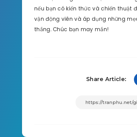
nếu bạn có kiến thức và chiến thuật đ
vận động viên và áp dụng những mẹo
thắng. Chúc bạn may mắn!
Share Article: