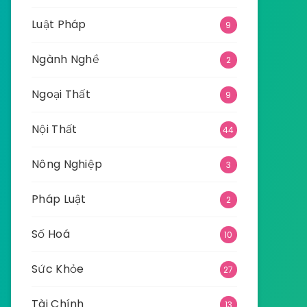
Luật Pháp
9
Ngành Nghề
2
Ngoại Thất
9
Nội Thất
44
Nông Nghiệp
3
Pháp Luật
2
Số Hoá
10
Sức Khỏe
27
Tài Chính
13