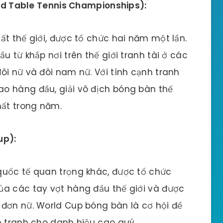
orld Table Tennis Championships):
ất thế giới, được tổ chức hai năm một lần.
u từ khắp nơi trên thế giới tranh tài ở các
ôi nữ và đôi nam nữ. Với tính cạnh tranh
o hàng đầu, giải vô địch bóng bàn thế
hất trong năm.
up):
quốc tế quan trọng khác, được tổ chức
ủa các tay vợt hàng đầu thế giới và được
 đơn nữ. World Cup bóng bàn là cơ hội để
h tranh cho danh hiệu cao quý.