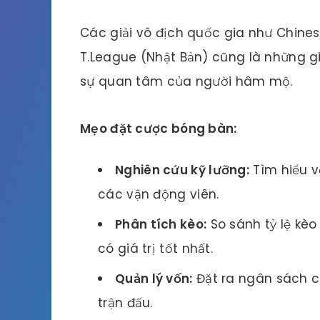
Các giải vô địch quốc gia như Chine
T.League (Nhật Bản) cũng là những g
sự quan tâm của người hâm mộ.
Mẹo đặt cược bóng bàn:
Nghiên cứu kỹ lưỡng:
Tìm hiểu về
các vận động viên.
Phân tích kèo:
So sánh tỷ lệ kèo
có giá trị tốt nhất.
Quản lý vốn:
Đặt ra ngân sách c
trận đấu.