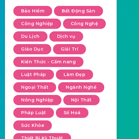
Bảo Hiểm
Bất Động Sản
Công Nghiệp
Công Nghệ
Du Lịch
Dịch vụ
Giáo Dục
Giải Trí
Kiến Thức - Cẩm nang
Luật Pháp
Làm Đẹp
Ngoại Thất
Ngành Nghề
Nông Nghiệp
Nội Thất
Pháp Luật
Số Hoá
Sức Khỏe
Thiết Bị Kỹ Thuật