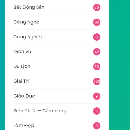
Bất Động Sản
60
Công Nghệ
63
Công Nghiệp
17
Dịch vụ
42
Du Lịch
60
Giải Trí
796
Giáo Dục
9
Kiến Thức – Cẩm nang
7
Làm Đẹp
8