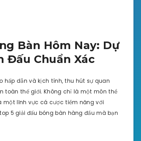
óng Bàn Hôm Nay: Dự
n Đấu Chuẩn Xác
 hấp dẫn và kịch tính, thu hút sự quan
toàn thế giới. Không chỉ là một môn thể
à một lĩnh vực cá cược tiềm năng với
à top 5 giải đấu bóng bàn hàng đầu mà bạn