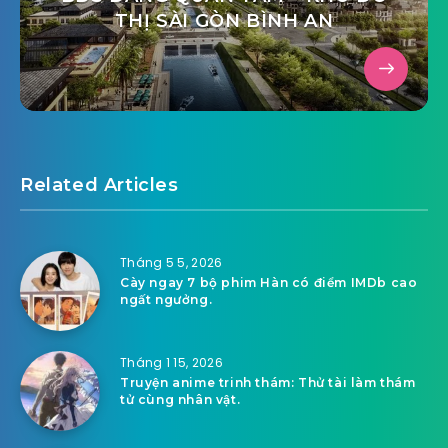
THỊ SÀI GÒN BÌNH AN
Related Articles
Tháng 5 5, 2026
Cày ngay 7 bộ phim Hàn có điểm IMDb cao
ngất ngưởng.
Tháng 1 15, 2026
Truyện anime trinh thám: Thử tài làm thám
tử cùng nhân vật.