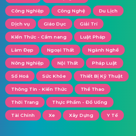
Công Nghiệp
Công Nghệ
Du Lịch
Dịch vụ
Giáo Dục
Giải Trí
Kiến Thức - Cẩm nang
Luật Pháp
Làm Đẹp
Ngoại Thất
Ngành Nghề
Nông Nghiệp
Nội Thất
Pháp Luật
Số Hoá
Sức Khỏe
Thiết Bị Kỹ Thuật
Thông Tin - Kiến Thức
Thể Thao
Thời Trang
Thực Phẩm - Đồ Uống
Tài Chính
Xe
Xây Dựng
Y Tế