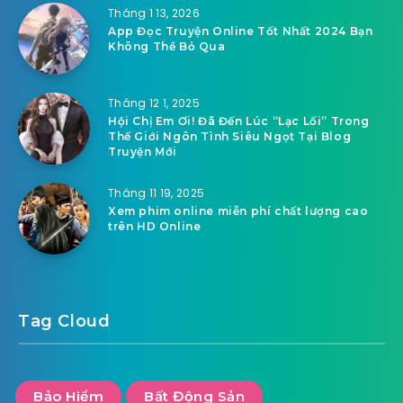
Tháng 1 13, 2026
App Đọc Truyện Online Tốt Nhất 2024 Bạn
Không Thể Bỏ Qua
Tháng 12 1, 2025
Hội Chị Em Ơi! Đã Đến Lúc “Lạc Lối” Trong
Thế Giới Ngôn Tình Siêu Ngọt Tại Blog
Truyện Mới
Tháng 11 19, 2025
Xem phim online miễn phí chất lượng cao
trên HD Online
Tag Cloud
Bảo Hiểm
Bất Động Sản