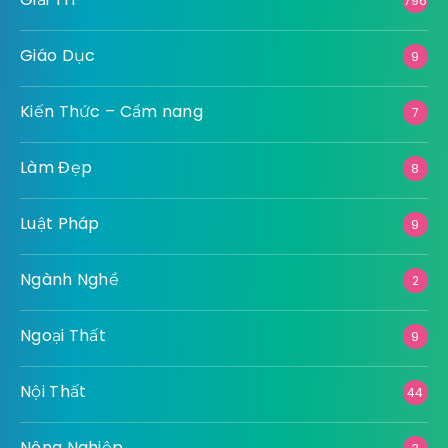
796
Giáo Dục
9
Kiến Thức – Cẩm nang
7
Làm Đẹp
8
Luật Pháp
9
Ngành Nghề
2
Ngoại Thất
9
Nội Thất
44
Nông Nghiệp