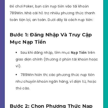
Để chơi Poker, bạn cần nạp tiền vào tài khoản
789Win. Nhà cái hỗ trợ nhiều phương thức thanh
toán tiện lợi, an toàn. Dưới đây là cách nạp tiền:
Bước 1: Đăng Nhập Và Truy Cập
Mục Nạp Tiền
Sau khi đăng nhập, tìm mục
Nạp Tiền
trên
giao diện chính (thường ở phần tài khoản hoặc
ví).
789Win hiển thị các phương thức nạp tiền
như chuyển khoản ngân hàng, ví điện tử, hoặc
thẻ cào.
Bước 2: Chọn Phương Thức Nạp