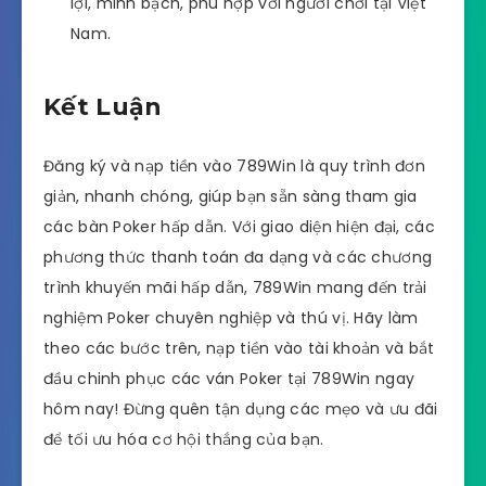
lợi, minh bạch, phù hợp với người chơi tại Việt
Nam.
Kết Luận
Đăng ký và nạp tiền vào 789Win là quy trình đơn
giản, nhanh chóng, giúp bạn sẵn sàng tham gia
các bàn Poker hấp dẫn. Với giao diện hiện đại, các
phương thức thanh toán đa dạng và các chương
trình khuyến mãi hấp dẫn, 789Win mang đến trải
nghiệm Poker chuyên nghiệp và thú vị. Hãy làm
theo các bước trên, nạp tiền vào tài khoản và bắt
đầu chinh phục các ván Poker tại 789Win ngay
hôm nay! Đừng quên tận dụng các mẹo và ưu đãi
để tối ưu hóa cơ hội thắng của bạn.