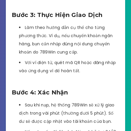
Bước 3: Thực Hiện Giao Dịch
Làm theo hướng dẫn cụ thể cho từng
phương thức. Ví dụ, nếu chuyển khoản ngân
hàng, bạn cần nhập đúng nội dung chuyển
khoản do 789Win cung cấp.
Với ví điện tử, quét mã QR hoặc đăng nhập
vào ứng dụng ví để hoàn tất.
Bước 4: Xác Nhận
Sau khi nạp, hệ thống 789Win sẽ xử lý giao
dịch trong vài phút (thường dưới 5 phút). Số
dư sẽ được cập nhật vào tài khoản của bạn.