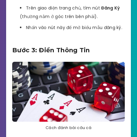
Trên giao diện trang chủ, tìm nút
Đăng Ký
(thường nằm ở góc trên bên phải).
Nhấn vào nút này để mở biểu mẫu đăng ký.
Bước 3: Điền Thông Tin
Cách đánh bài câu cá