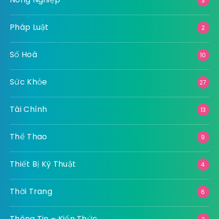
3
Pháp Luật
2
Số Hoá
10
Sức Khỏe
27
Tài Chính
13
Thể Thao
9
Thiết Bị Kỹ Thuật
4
Thời Trang
6
Thông Tin – Kiến Thức