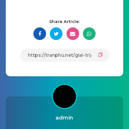
Share Article:
admin