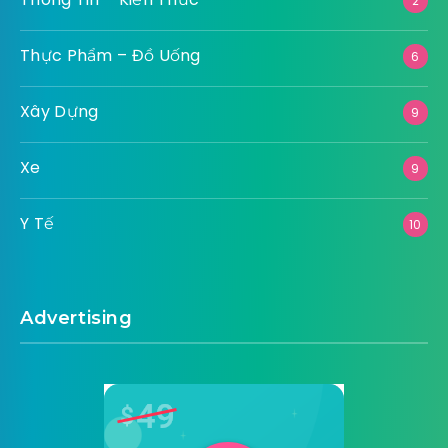
2
Thực Phẩm – Đồ Uống
6
Xây Dựng
9
Xe
9
Y Tế
10
Advertising