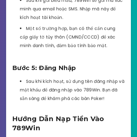
Sau khi gửi biểu mẫu, 789Win sẽ gửi mã xác
minh qua email hoặc SMS. Nhập mã này để
kích hoạt tài khoản.
Một số trường hợp, bạn có thể cần cung
cấp giấy tờ tùy thân (CMND/CCCD) để xác
minh danh tính, đảm bảo tính bảo mật.
Bước 5: Đăng Nhập
Sau khi kích hoạt, sử dụng tên đăng nhập và
mật khẩu để đăng nhập vào 789Win. Bạn đã
sẵn sàng để khám phá các bàn Poker!
Hướng Dẫn Nạp Tiền Vào
789Win