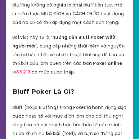
bluffing không có nghĩa là phải bluff liên tục, mà
là hiểu được MỤC ĐÍCH và CÁCH THỨC hoạt động
của nó để có thể áp dụng một cách cẩn trọng.
Bài viết này sẽ là “
hướng dẫn Bluff Poker W88
người mới
“, cung cấp những khái niệm và nguyên
tắc cơ bản nhất về chiến thuật bluffing để bạn có
thể bắt đầu làm quen trên các bàn
Poker online
w88 213
có mức cược thấp.
Bluff Poker Là Gì?
Bluff (hoặc Bluffing) trong Poker là hành động
đặt
cược
hoặc
tố
với mục đích làm cho đối thủ nghĩ
rằng bạn có bài mạnh hơn bài thực tế của mình,
từ đó khiến họ
bỏ bài
(fold), và bạn sẽ thắng pot