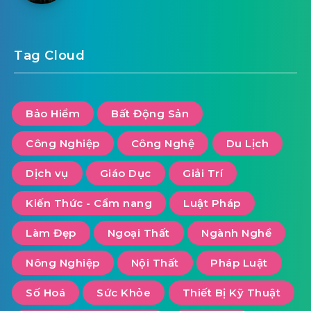
Tag Cloud
Bảo Hiểm
Bất Động Sản
Công Nghiệp
Công Nghệ
Du Lịch
Dịch vụ
Giáo Dục
Giải Trí
Kiến Thức - Cẩm nang
Luật Pháp
Làm Đẹp
Ngoại Thất
Ngành Nghề
Nông Nghiệp
Nội Thất
Pháp Luật
Số Hoá
Sức Khỏe
Thiết Bị Kỹ Thuật