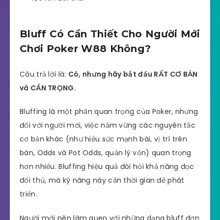
Bluff Có Cần Thiết Cho Người Mới
Chơi Poker W88 Không?
Câu trả lời là:
Có, nhưng hãy bắt đầu RẤT CƠ BẢN
và CẨN TRỌNG.
Bluffing là một phần quan trọng của Poker, nhưng
đối với người mới, việc nắm vững các nguyên tắc
cơ bản khác (như hiểu sức mạnh bài, vị trí trên
bàn, Odds và Pot Odds, quản lý vốn) quan trọng
hơn nhiều. Bluffing hiệu quả đòi hỏi khả năng đọc
đối thủ, mà kỹ năng này cần thời gian để phát
triển.
Người mới nên làm quen với những dạng bluff đơn