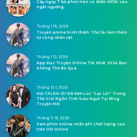
Cày ngay 7 bộ phim Hàn có điểm IMDb cao
ngất ngưởng.
Tháng 1 15, 2026
Truyện anime trinh thám: Thử tài làm thám
tử cùng nhân vật.
Tháng 1 13, 2026
App Đọc Truyện Online Tốt Nhất 2024 Bạn
Không Thể Bỏ Qua
Tháng 12 1, 2025
Hội Chị Em Ơi! Đã Đến Lúc “Lạc Lối” Trong
Thế Giới Ngôn Tình Siêu Ngọt Tại Blog
Truyện Mới
Tháng 11 19, 2025
Xem phim online miễn phí chất lượng cao
trên HD Online