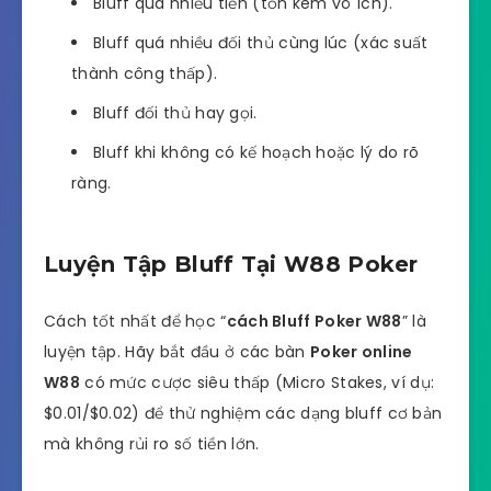
Bluff quá nhiều tiền (tốn kém vô ích).
Bluff quá nhiều đối thủ cùng lúc (xác suất
thành công thấp).
Bluff đối thủ hay gọi.
Bluff khi không có kế hoạch hoặc lý do rõ
ràng.
Luyện Tập Bluff Tại W88 Poker
Cách tốt nhất để học “
cách Bluff Poker W88
” là
luyện tập. Hãy bắt đầu ở các bàn
Poker online
W88
có mức cược siêu thấp (Micro Stakes, ví dụ:
$0.01/$0.02) để thử nghiệm các dạng bluff cơ bản
mà không rủi ro số tiền lớn.