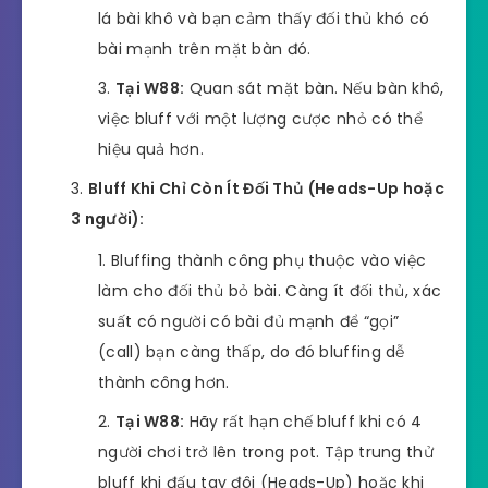
lá bài khô và bạn cảm thấy đối thủ khó có
bài mạnh trên mặt bàn đó.
Tại W88:
Quan sát mặt bàn. Nếu bàn khô,
việc bluff với một lượng cược nhỏ có thể
hiệu quả hơn.
Bluff Khi Chỉ Còn Ít Đối Thủ (Heads-Up hoặc
3 người):
Bluffing thành công phụ thuộc vào việc
làm cho đối thủ bỏ bài. Càng ít đối thủ, xác
suất có người có bài đủ mạnh để “gọi”
(call) bạn càng thấp, do đó bluffing dễ
thành công hơn.
Tại W88:
Hãy rất hạn chế bluff khi có 4
người chơi trở lên trong pot. Tập trung thử
bluff khi đấu tay đôi (Heads-Up) hoặc khi