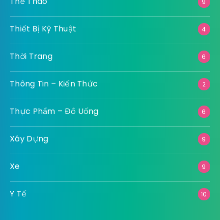
Thể Thao
9
Thiết Bị Kỹ Thuật
4
Thời Trang
6
Thông Tin – Kiến Thức
2
Thực Phẩm – Đồ Uống
6
Xây Dựng
9
Xe
9
Y Tế
10