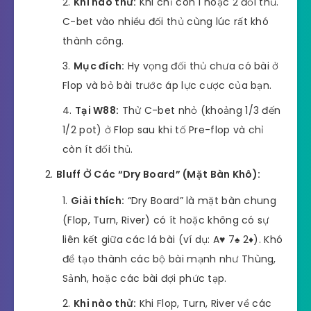
Khi nào thử:
Khi chỉ còn 1 hoặc 2 đối thủ.
C-bet vào nhiều đối thủ cùng lúc rất khó
thành công.
Mục đích:
Hy vọng đối thủ chưa có bài ở
Flop và bỏ bài trước áp lực cược của bạn.
Tại W88:
Thử C-bet nhỏ (khoảng 1/3 đến
1/2 pot) ở Flop sau khi tố Pre-flop và chỉ
còn ít đối thủ.
Bluff Ở Các “Dry Board” (Mặt Bàn Khô):
Giải thích:
“Dry Board” là mặt bàn chung
(Flop, Turn, River) có ít hoặc không có sự
liên kết giữa các lá bài (ví dụ: A♥ 7♠ 2♦). Khó
để tạo thành các bộ bài mạnh như Thùng,
Sảnh, hoặc các bài đợi phức tạp.
Khi nào thử:
Khi Flop, Turn, River về các