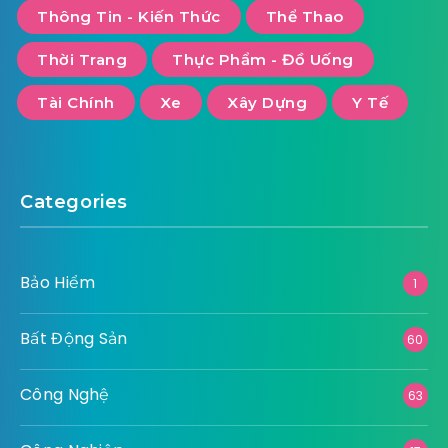
Thông Tin - Kiến Thức
Thể Thao
Thời Trang
Thực Phẩm - Đồ Uống
Tài Chính
Xe
Xây Dựng
Y Tế
Categories
Bảo Hiểm
1
Bất Động Sản
60
Công Nghệ
63