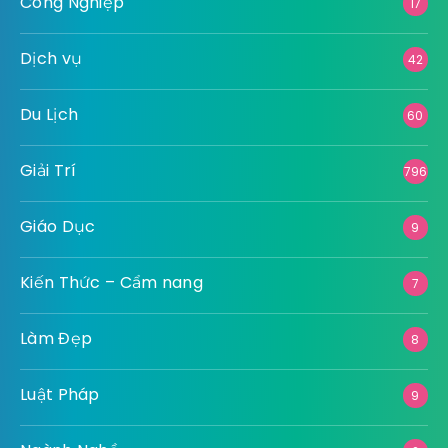
Công Nghiệp
17
Dịch vụ
42
Du Lịch
60
Giải Trí
796
Giáo Dục
9
Kiến Thức – Cẩm nang
7
Làm Đẹp
8
Luật Pháp
9