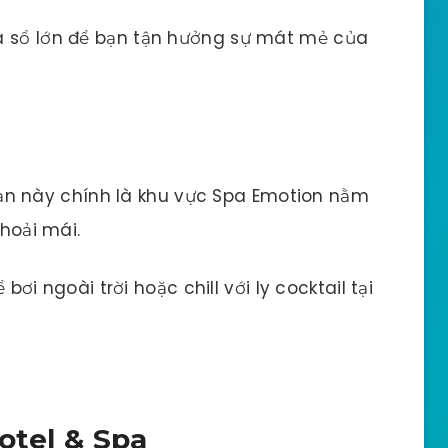
a sổ lớn để bạn tận hưởng sự mát mẻ của
sạn này chính là khu vực Spa Emotion nằm
thoải mái.
ơi ngoài trời hoặc chill với ly cocktail tại
otel & Spa