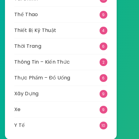
Thể Thao
9
Thiết Bị Kỹ Thuật
4
Thời Trang
6
Thông Tin – Kiến Thức
2
Thực Phẩm – Đồ Uống
6
Xây Dựng
9
Xe
9
Y Tế
10