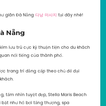
hư giãn Đà Nẵng
다낭 마사지
tại đây nhé!
Đà Nẵng
iểm lưu trú cực kỳ thuận tiện cho du khách
uan nổi tiếng của thành phố.
c trang trí đẳng cấp theo chủ đề đại
 khách.
g, tầm nhìn tuyệt đẹp, Stella Maris Beach
i bật như hồ bơi tầng thượng, spa