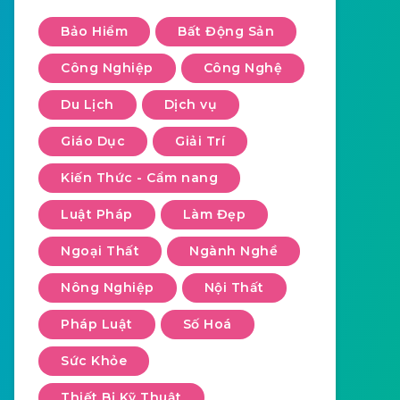
Bảo Hiểm
Bất Động Sản
Công Nghiệp
Công Nghệ
Du Lịch
Dịch vụ
Giáo Dục
Giải Trí
Kiến Thức - Cẩm nang
Luật Pháp
Làm Đẹp
Ngoại Thất
Ngành Nghề
Nông Nghiệp
Nội Thất
Pháp Luật
Số Hoá
Sức Khỏe
Thiết Bị Kỹ Thuật