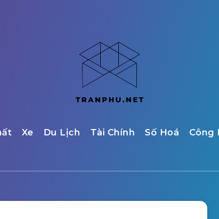
hất
Xe
Du Lịch
Tài Chính
Số Hoá
Công 