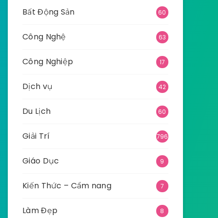
Bất Động Sản
60
Công Nghệ
63
Công Nghiệp
17
Dịch vụ
42
Du Lịch
60
Giải Trí
796
Giáo Dục
9
Kiến Thức – Cẩm nang
7
Làm Đẹp
8