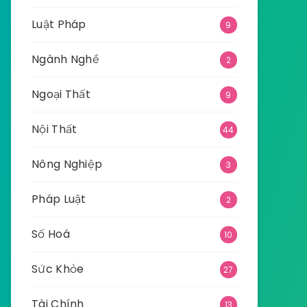
Luật Pháp
9
Ngành Nghề
2
Ngoại Thất
9
Nội Thất
44
Nông Nghiệp
3
Pháp Luật
2
Số Hoá
10
Sức Khỏe
27
Tài Chính
13