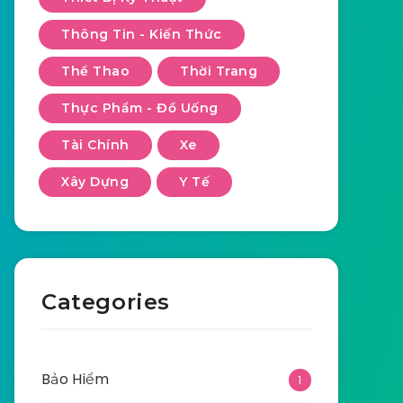
Thông Tin - Kiến Thức
Thể Thao
Thời Trang
Thực Phẩm - Đồ Uống
Tài Chính
Xe
Xây Dựng
Y Tế
Categories
Bảo Hiểm
1