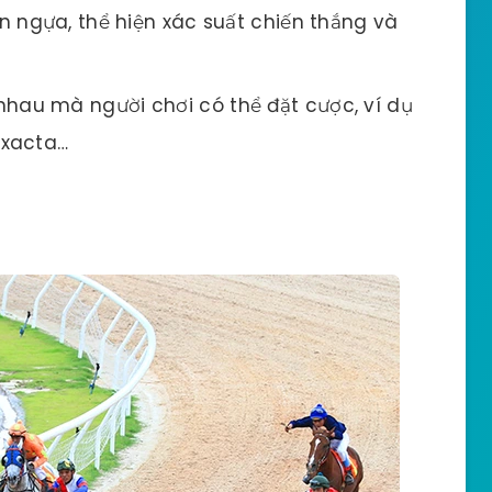
n ngựa, thể hiện xác suất chiến thắng và
nhau mà người chơi có thể đặt cược, ví dụ
exacta…