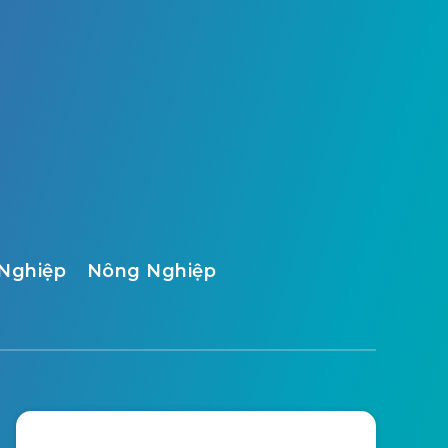
Nghiệp
Nông Nghiệp