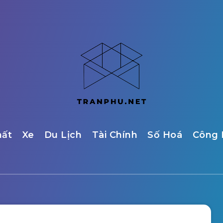
hất
Xe
Du Lịch
Tài Chính
Số Hoá
Công 