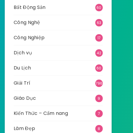
Bất Động Sản
60
Công Nghệ
63
Công Nghiệp
17
Dịch vụ
42
Du Lịch
60
Giải Trí
796
Giáo Dục
9
Kiến Thức – Cẩm nang
7
Làm Đẹp
8