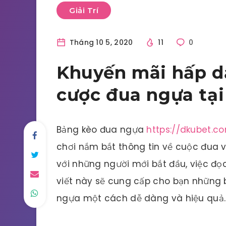
Giải Trí
Tháng 10 5, 2020
11
0
Khuyến mãi hấp d
cược đua ngựa tại
Bảng kèo đua ngựa
https://dkubet.c
chơi nắm bắt thông tin về cuộc đua v
với những người mới bắt đầu, việc đọc
viết này sẽ cung cấp cho bạn những b
ngựa một cách dễ dàng và hiệu quả.