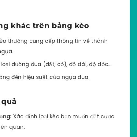
ọng khác trên bảng kèo
èo thường cung cấp thông tin về thành
ngựa.
loại đường đua (đất, cỏ), độ dài, độ dốc…
ưởng đến hiệu suất của ngựa đua.
 quả
rọng:
Xác định loại kèo bạn muốn đặt cược
iên quan.