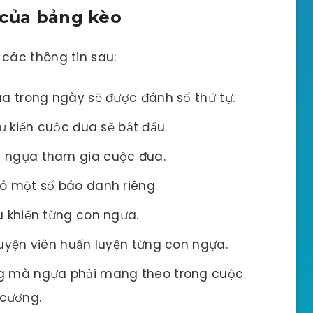
 của bảng kèo
các thông tin sau:
a trong ngày sẽ được đánh số thứ tự.
ự kiến cuộc đua sẽ bắt đầu.
 ngựa tham gia cuộc đua.
ó một số báo danh riêng.
 khiển từng con ngựa.
uyện viên huấn luyện từng con ngựa.
g mà ngựa phải mang theo trong cuộc
 cương.