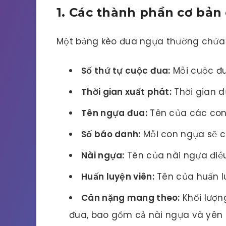
1. Các thành phần cơ bản
Một bảng kèo đua ngựa thường chứa 
Số thứ tự cuộc đua:
Mỗi cuộc đu
Thời gian xuất phát:
Thời gian d
Tên ngựa đua:
Tên của các con
Số báo danh:
Mỗi con ngựa sẽ c
Nài ngựa:
Tên của nài ngựa điều
Huấn luyện viên:
Tên của huấn l
Cân nặng mang theo:
Khối lượn
đua, bao gồm cả nài ngựa và yên