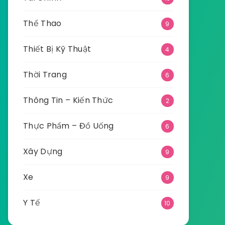
Thể Thao
9
Thiết Bị Kỹ Thuật
4
Thời Trang
6
Thông Tin – Kiến Thức
2
Thực Phẩm – Đồ Uống
6
Xây Dựng
9
Xe
9
Y Tế
10