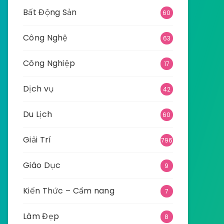
Bất Động Sản
60
Công Nghệ
63
Công Nghiệp
17
Dịch vụ
42
Du Lịch
60
Giải Trí
796
Giáo Dục
9
Kiến Thức – Cẩm nang
7
Làm Đẹp
8