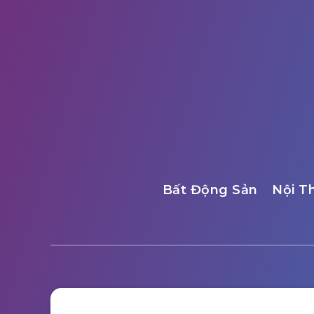
Bất Động Sản
Nội T