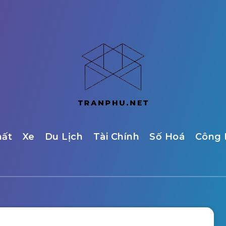
hất
Xe
Du Lịch
Tài Chính
Số Hoá
Công 