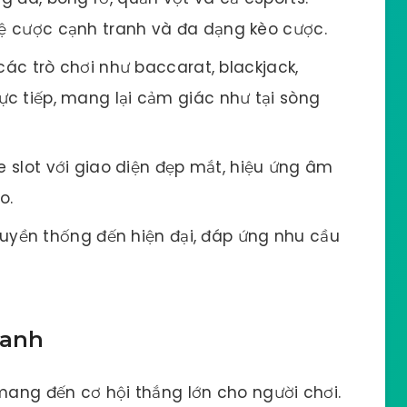
 lệ cược cạnh tranh và đa dạng kèo cược.
ác trò chơi như baccarat, blackjack,
rực tiếp, mang lại cảm giác như tại sòng
slot với giao diện đẹp mắt, hiệu ứng âm
o.
ruyền thống đến hiện đại, đáp ứng nhu cầu
ranh
 mang đến cơ hội thắng lớn cho người chơi.