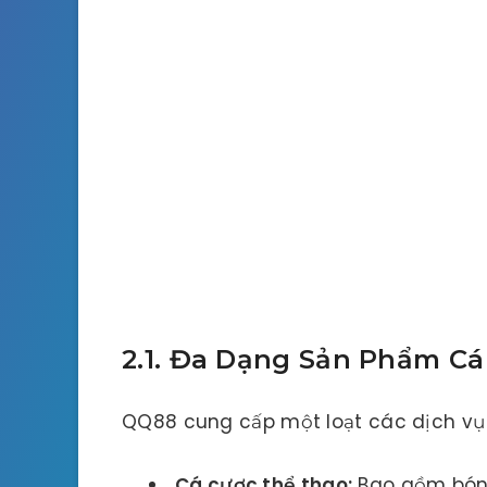
2.1. Đa Dạng Sản Phẩm Cá
QQ88 cung cấp một loạt các dịch vụ
Cá cược thể thao:
Bao gồm bóng 