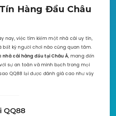
 Tín Hàng Đầu Châu
y nay, việc tìm kiếm một nhà cái uy tín,
à bất kỳ người chơi nào cũng quan tâm.
là
nhà cái hàng đầu tại Châu Á
, mang đến
 với sự an toàn và minh bạch trong mọi
ì sao QQ88 lại được đánh giá cao như vậy
ái QQ88